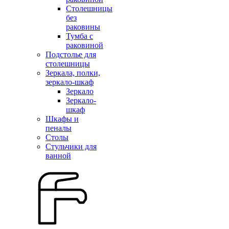
Столешницы
без
раковины
Тумба с
раковиной
Подстолье для
столешницы
Зеркала, полки,
зеркало-шкаф
Зеркало
Зеркало-
шкаф
Шкафы и
пеналы
Столы
Стульчики для
ванной