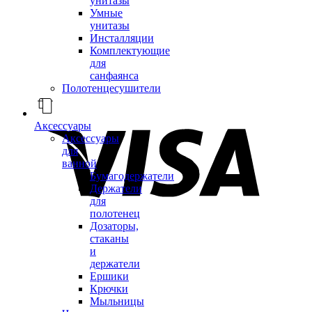
унитазы
Умные
унитазы
Инсталляции
Комплектующие
для
санфаянса
Полотенцесушители
Аксессуары
Аксессуары
для
ванной
Бумагодержатели
Держатели
для
полотенец
Дозаторы,
стаканы
и
держатели
Ершики
Крючки
Мыльницы