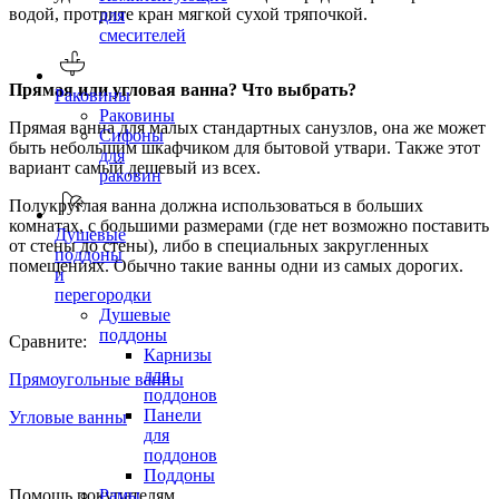
водой, протрите кран мягкой сухой тряпочкой.
для
смесителей
Прямая или угловая ванна? Что выбрать?
Раковины
Раковины
Прямая ванна для малых стандартных санузлов, она же может
Сифоны
быть небольшим шкафчиком для бытовой утвари. Также этот
для
вариант самый дешевый из всех.
раковин
Полукруглая ванна должна использоваться в больших
комнатах, с большими размерами (где нет возможно поставить
Душевые
от стены до стены), либо в специальных закругленных
поддоны
помещениях. Обычно такие ванны одни из самых дорогих.
и
перегородки
Душевые
поддоны
Сравните:
Карнизы
для
Прямоугольные ванны
поддонов
Панели
Угловые ванны
для
поддонов
Поддоны
Помощь покупателям
Рамы