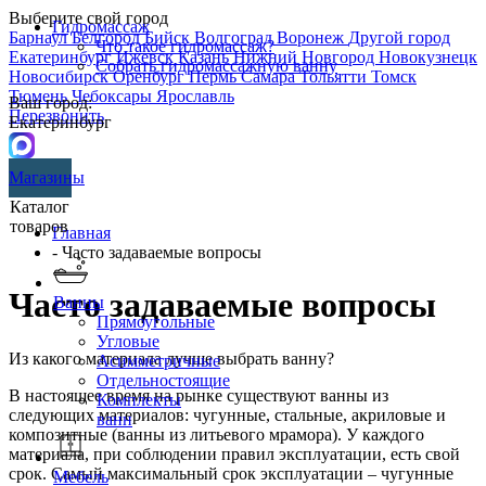
Выберите свой город
Гидромассаж
Барнаул
Белгород
Бийск
Волгоград
Воронеж
Другой город
Что такое гидромассаж?
Екатеринбург
Ижевск
Казань
Нижний Новгород
Новокузнецк
Собрать гидромассажную ванну
Новосибирск
Оренбург
Пермь
Самара
Тольятти
Томск
Тюмень
Чебоксары
Ярославль
Ваш город:
Перезвонить
Екатеринбург
Магазины
Каталог
товаров
Главная
- Часто задаваемые вопросы
Часто задаваемые вопросы
Ванны
Прямоугольные
Угловые
Из какого материала лучше выбрать ванну?
Асимметричные
Отдельностоящие
В настоящее время на рынке существуют ванны из
Комплекты
следующих материалов: чугунные, стальные, акриловые и
ванн
композитные (ванны из литьевого мрамора). У каждого
материала, при соблюдении правил эксплуатации, есть свой
срок. Самый максимальный срок эксплуатации – чугунные
Мебель