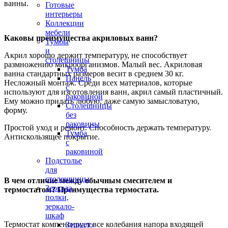
ванны.
Готовые
интерьеры
Коллекции
мебели
Каковы преимущества акриловых ванн?
Тумбы
и
Акрил хорошо держит температуру, не способствует
столешницы
размножению микроорганизмов. Малый вес. Акриловая
Тумба
ванна стандартных размеров весит в среднем 30 кг.
Панель
Несложный монтаж. Среди всех материалов, которые
с
используют для изготовления ванн, акрил самый пластичный.
раковиной
Ему можно придать любую, даже самую замысловатую,
Столешницы
форму.
без
раковины
Простой уход и ремонт. Способность держать температуру.
Тумба
Антискользящее покрытие.
с
раковиной
Подстолье
для
столешницы
В чем отличие между обычным смесителем и
Зеркала,
термостатом? Преимущества термостата.
полки,
зеркало-
шкаф
Термостат компенсирует все колебания напора входящей
Зеркало