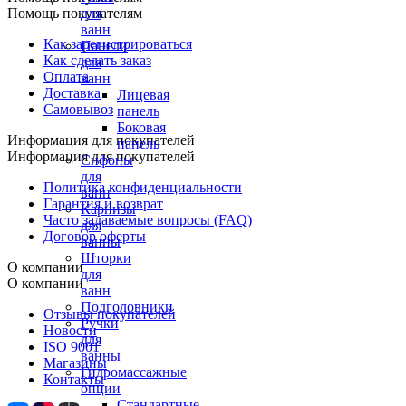
Помощь покупателям
для
ванн
Как зарегистрироваться
Панели
Как сделать заказ
для
Оплата
ванн
Доставка
Лицевая
Самовывоз
панель
Боковая
Информация для покупателей
панель
Информация для покупателей
Сифоны
для
Политика конфиденциальности
ванн
Гарантия и возврат
Карнизы
Часто задаваемые вопросы (FAQ)
для
Договор оферты
ванны
Шторки
О компании
для
О компании
ванн
Подголовники
Отзывы покупателей
Ручки
Новости
для
ISO 9001
ванны
Магазины
Гидромассажные
Контакты
опции
Стандартные