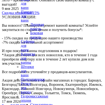
Лето – время перемен! Обновите свою ванную комнату с
для
выгодой!
ванн
9 янв 2025
Панели
Скидка новоселам 15%
для
УСЛОВИЯ АКЦИИ:
ванн
Лицевая
Вы новосел? Планируете ремонт ванной комнаты? Успейте
панель
закупиться по старым ценам и получить бонусы*:
Боковая
панель
- 15% скидки на продукцию нашего производства
Сифоны
-7% скидки на остальной ассортимент
для
ванн
И при покупке ванны подголовник в подарок!
Карнизы
*Акция действует для всех новоселов, кто в течение 1 года
для
приобрели квартиру или в течение 2 лет купили дом или
ванны
зем.участок.
Шторки
для
Все подробности уточняйте у продавцов-консультантов.
ванн
Подголовники
Акция действительна в офлайн магазинах в городах: Барнаул,
Ручки
Белгород, Бийск, Волгоград, Воронеж, Екатеринбург, Ижевск,
для
Краснодар, Нижний Новгород, Новокузнецк, Новосибирск,
ванны
Оренбург, Пермь, Самара, Тольятти, Томск, Тюмень,
Гидромассажные
Ярославль.
опции
17 янв 2024
Стандартные