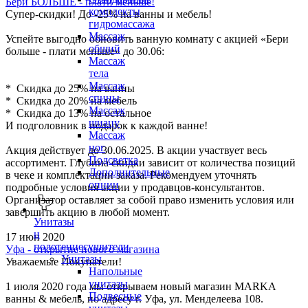
Бери БОЛЬШЕ - плати меньше!
комплекты
Супер-скидки! До -25% на ванны и мебель!
гидромассажа
Массаж
Успейте выгодно обновить ванную комнату с акцией «Бери
общий
больше - плати меньше» до 30.06:
Массаж
тела
Массаж
* Скидка до 25% на ванны
спины
* Скидка до 20% на мебель
Массаж
* Скидка до 13% на остальное
шиацу
И подголовник в подарок к каждой ванне!
Массаж
ног
Акция действует до 30.06.2025. В акции участвует весь
Подсветка
ассортимент. Глубина скидки зависит от количества позиций
Дополнительные
в чеке и комплектации заказа. Рекомендуем уточнять
опции
подробные условия акции у продавцов-консультантов.
Организатор оставляет за собой право изменить условия или
завершить акцию в любой момент.
Унитазы
и
17 июн 2020
полотенцесушители
Уфа - открытие нового магазина
Унитазы
Уважаемые Покупатели!
Напольные
унитазы
1 июля 2020 года мы открываем новый магазин MARKA
Подвесные
ванны & мебель, по адресу г. Уфа, ул. Менделеева 108.