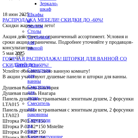
Зеркало-
шкаф
18 июн 2025
Шкафы
РАСПРОДАЖА МЕБЕЛИ! СКИДКИ ДО -60%!
и
Скидки жарче, чем лето!
пеналы
Столы
Акция действует на ограниченный ассортимент. Условия и
Стульчики
сроки акции ограничены. Подробнее уточняйте у продавцов-
для
консультантов.
ванной
5 мая 2025
ГОРЯЧАЯ РАСПРОДАЖА! ШТОРКИ ДЛЯ ВАННОЙ СО
Смесители
СКИДКОЙ ДО -60%!
Смесители
Успейте обновить свою ванную комнату!
для
В акции учасствуют душевые панели и шторки для ванны.
ванны
Смесители
Душевая панель Виктория
для
Душевая панель Ниагара
душа
Панель душевая встраиваемая с зенитным душем, 2 форсунки
Смеситель
LTA015
для
Панель душевая встраиваемая с зенитным душем, 2 форсунки
раковины
LTA023
Смесители
Шторка P-02 82*150
на
Шторка P-02 82*150 Mistelite
биде
Шторка P-03 82*150
Комплектующие
Шторка P-05 85*150