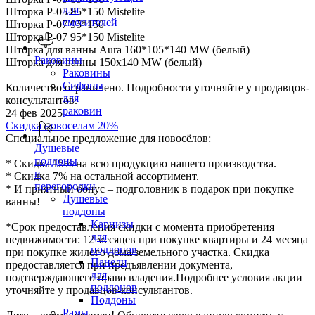
для
Шторка P-05 85*150 Mistelite
смесителей
Шторка P-07 95*150
Шторка P-07 95*150 Mistelite
Шторка для ванны Aura 160*105*140 MW (белый)
Раковины
Шторка для ванны 150х140 МW (белый)
Раковины
Сифоны
Количество ограничено. Подробности уточняйте у продавцов-
для
консультантов.
раковин
24 фев 2025
Скидка новоселам 20%
Специальное предложение для новосёлов:
Душевые
поддоны
* Скидка 15% на всю продукцию нашего производства.
и
* Скидка 7% на остальной ассортимент.
перегородки
* И приятный бонус – подголовник в подарок при покупке
Душевые
ванны!
поддоны
Карнизы
*Срок предоставления скидки с момента приобретения
для
недвижимости: 12 месяцев при покупке квартиры и 24 месяца
поддонов
при покупке жилого дома/земельного участка. Скидка
Панели
предоставляется при предъявлении документа,
для
подтверждающего право владения.Подробнее условия акции
поддонов
уточняйте у продавцов-консультантов.
Поддоны
Рамы