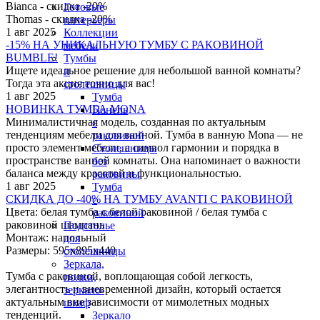
Bianca - скидка -20%
Готовые
Thomas - скидка -20%
интерьеры
1 авг 2025
Коллекции
-15% НА УНИКАЛЬНУЮ ТУМБУ С РАКОВИНОЙ
мебели
BUMBLE!
Тумбы
Ищете идеальное решение для небольшой ванной комнаты?
и
Тогда эта акция точно для вас!
столешницы
1 авг 2025
Тумба
НОВИНКА ТУМБА MONA
Панель
Минималистичная модель, созданная по актуальным
с
тенденциям мебели для ванной. Тумба в ванную Monа — не
раковиной
просто элемент мебели, а символ гармонии и порядка в
Столешницы
пространстве ванной комнаты. Она напоминает о важности
без
баланса между красотой и функциональностью.
раковины
1 авг 2025
Тумба
СКИДКА ДО -40% НА ТУМБУ AVANTI С РАКОВИНОЙ
с
Цвета: белая тумба с белой раковиной / белая тумба с
раковиной
раковиной шампань
Подстолье
Монтаж: напольный
для
Размеры: 595х895х440
столешницы
Зеркала,
Тумба с раковиной, воплощающая собой легкость,
полки,
элегантность и вневременной дизайн, который остается
зеркало-
актуальным вне зависимости от мимолетных модных
шкаф
тенденций.
Зеркало