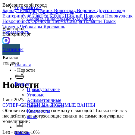
Выберите свой город
Гидромассаж
Барнаул
Белгород
Бийск
Волгоград
Воронеж
Другой город
Что такое гидромассаж?
Екатеринбург
Ижевск
Казань
Нижний Новгород
Новокузнецк
Собрать гидромассажную ванну
Новосибирск
Оренбург
Пермь
Самара
Тольятти
Томск
Тюмень
Чебоксары
Ярославль
Ваш город:
Перезвонить
Екатеринбург
Магазины
Каталог
товаров
Главная
- Новости
Новости
Ванны
Прямоугольные
Угловые
1 авг 2025
Асимметричные
СУПЕР-СКИДКИ НА ЛЮБИМЫЕ ВАННЫ
Отдельностоящие
Обновите свою ванную комнату с выгодой! Только сейчас у
Комплекты
нас действуют потрясающие скидки на самые популярные
ванн
модели ванн:
Lett - скидка -10%
Мебель