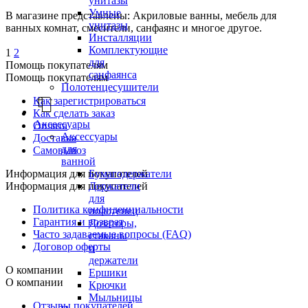
унитазы
Умные
В магазине представлены: Акриловые ванны, мебель для
унитазы
ванных комнат, смесители, санфаянс и многое другое.
Инсталляции
Комплектующие
1
2
для
Помощь покупателям
санфаянса
Помощь покупателям
Полотенцесушители
Как зарегистрироваться
Как сделать заказ
Аксессуары
Оплата
Аксессуары
Доставка
для
Самовывоз
ванной
Бумагодержатели
Информация для покупателей
Держатели
Информация для покупателей
для
Политика конфиденциальности
полотенец
Гарантия и возврат
Дозаторы,
Часто задаваемые вопросы (FAQ)
стаканы
Договор оферты
и
держатели
О компании
Ершики
О компании
Крючки
Мыльницы
Отзывы покупателей