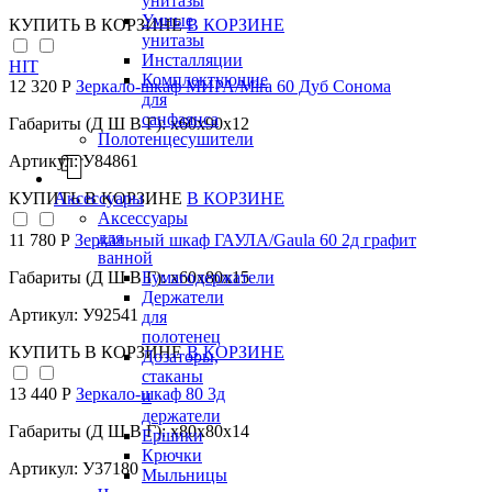
унитазы
Умные
КУПИТЬ
В КОРЗИНЕ
В КОРЗИНЕ
унитазы
Инсталляции
HIT
Комплектующие
12 320 Р
Зеркало-шкаф МИРА/Mira 60 Дуб Сонома
для
санфаянса
Габариты (Д Ш В Г): x60x90x12
Полотенцесушители
Артикул: У84861
Аксессуары
КУПИТЬ
В КОРЗИНЕ
В КОРЗИНЕ
Аксессуары
для
11 780 Р
Зеркальный шкаф ГАУЛА/Gaula 60 2д графит
ванной
Бумагодержатели
Габариты (Д Ш В Г): x60x80x15
Держатели
Артикул: У92541
для
полотенец
КУПИТЬ
В КОРЗИНЕ
В КОРЗИНЕ
Дозаторы,
стаканы
13 440 Р
Зеркало-шкаф 80 3д
и
держатели
Габариты (Д Ш В Г): x80x80x14
Ершики
Крючки
Артикул: У37180
Мыльницы