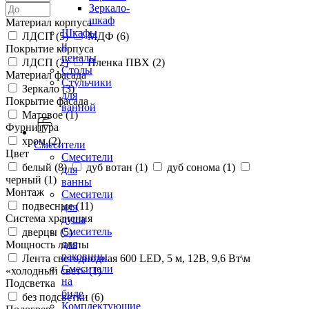
Зеркало-
шкаф
Материал корпуса
Шкафы
ЛДСП (
5
)
МДФ (
6
)
и
Покрытие корпуса
пеналы
ЛДСП (
2
)
Пленка ПВХ (
2
)
Столы
Материал фасада
Стульчики
Зеркало (
3
)
для
Покрытие фасада
ванной
Матовое (
1
)
Фурнитура
хром (
2
)
Смесители
Цвет
Смесители
белый (
8
)
дуб вотан (
1
)
дуб сонома (
1
)
для
черный (
1
)
ванны
Монтаж
Смесители
подвесные (
11
)
для
Система хранения
душа
Смеситель
дверцы (
5
)
для
Мощность лампы
раковины
Лента светодиодная 600 LED, 5 м, 12В, 9,6 Вт\м
Смесители
«холодный свет» (
1
)
на
Подсветка
биде
без подсветки (
6
)
Комплектующие