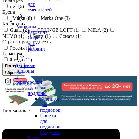
Подогрев
для
нет (
6
)
смесителей
Бренд
1Marka (
8
)
Marka One (
3
)
Коллекция
Раковины
Gaula (
2
)
GRUNGE LOFT (
1
)
MIRA (
2
)
Раковины
NUVO (
1
)
Penta (
1
)
Соната (
1
)
Сифоны
Страна производитель
для
Россия (
11
)
раковин
Гарантия
2 года (
11
)
Душевые
поддоны
и
перегородки
Душевые
поддоны
Карнизы
для
поддонов
Вид каталога
Панели
для
поддонов
Поддоны
Рамы