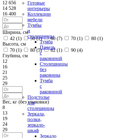
12 656
Готовые
14 528
интерьеры
16 400
Коллекции
мебели
Тумбы
и
Ширина, см
столешницы
42 (
1
)
50 (
1
)
60 (
7
)
70 (
1
)
80 (
1
)
Тумба
Высота, см
Панель
70 (
1
)
80 (
5
)
82 (
1
)
90 (
4
)
с
Глубина, см
раковиной
12
Столешницы
16
без
21
раковины
25
Тумба
29
с
раковиной
Подстолье
Вес, кг (без упаковки)
для
8
столешницы
13
Зеркала,
19
полки,
24
зеркало-
29
шкаф
Зеркало