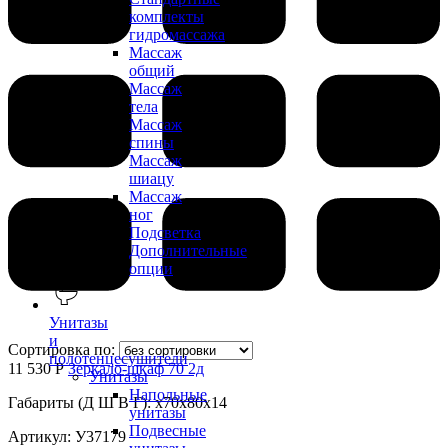
комплекты
гидромассажа
Массаж
общий
Массаж
тела
Массаж
спины
Массаж
шиацу
Массаж
ног
Подсветка
Дополнительные
опции
Унитазы
и
Сортировка по:
полотенцесушители
11 530 Р
Зеркало-шкаф 70 2д
Унитазы
Напольные
Габариты (Д Ш В Г): x70x80x14
унитазы
Подвесные
Артикул: У37179