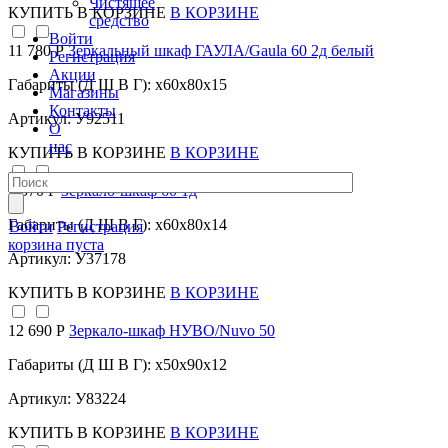
Чистящее
КУПИТЬ
В КОРЗИНЕ
В КОРЗИНЕ
средство
Войти
11 780 Р
Зеркальный шкаф ГАУЛА/Gaula 60 2д белый
Регистрация
Акции
Габариты (Д Ш В Г): x60x80x15
Магазины
Контакты
Артикул: У92511
О
нас
КУПИТЬ
В КОРЗИНЕ
В КОРЗИНЕ
9 570 Р
Зеркало-шкаф 60 1д
Габариты (Д Ш В Г): x60x80x14
Войти
Регистрация
корзина пуста
Артикул: У37178
КУПИТЬ
В КОРЗИНЕ
В КОРЗИНЕ
12 690 Р
Зеркало-шкаф НУВО/Nuvo 50
Габариты (Д Ш В Г): x50x90x12
Артикул: У83224
КУПИТЬ
В КОРЗИНЕ
В КОРЗИНЕ