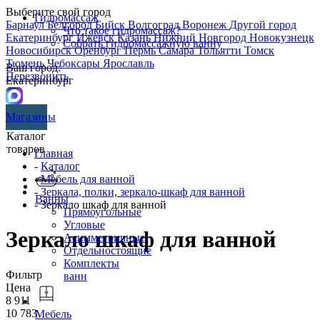
Выберите свой город
Гидромассаж
Барнаул
Белгород
Бийск
Волгоград
Воронеж
Другой город
Что такое гидромассаж?
Екатеринбург
Ижевск
Казань
Нижний Новгород
Новокузнецк
Собрать гидромассажную ванну
Новосибирск
Оренбург
Пермь
Самара
Тольятти
Томск
Тюмень
Чебоксары
Ярославль
Ваш город:
Перезвонить
Екатеринбург
Магазины
Каталог
товаров
Главная
-
Каталог
-
Мебель для ванной
-
Зеркала, полки, зеркало-шкаф для ванной
Ванны
- Зеркало шкаф для ванной
Прямоугольные
Угловые
Зеркало шкаф для ванной
Асимметричные
Отдельностоящие
Комплекты
Фильтр
ванн
Цена
8 911
10 783
Мебель