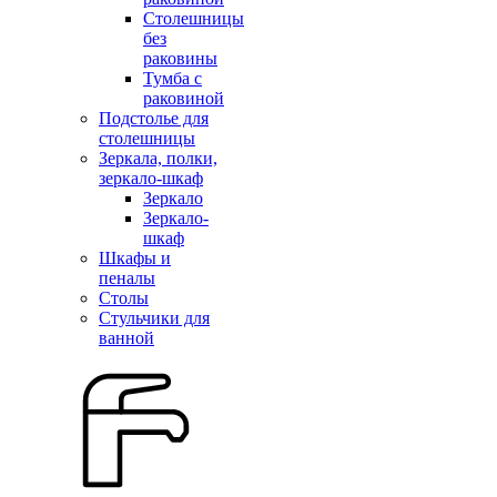
Столешницы
без
раковины
Тумба с
раковиной
Подстолье для
столешницы
Зеркала, полки,
зеркало-шкаф
Зеркало
Зеркало-
шкаф
Шкафы и
пеналы
Столы
Стульчики для
ванной