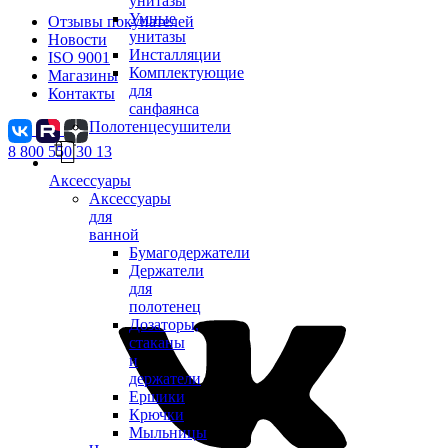
унитазы
Умные
Отзывы покупателей
унитазы
Новости
Инсталляции
ISO 9001
Комплектующие
Магазины
для
Контакты
санфаянса
Полотенцесушители
8 800 550 30 13
Аксессуары
Аксессуары
для
ванной
Бумагодержатели
Держатели
для
полотенец
Дозаторы,
стаканы
и
держатели
Ершики
Крючки
Мыльницы