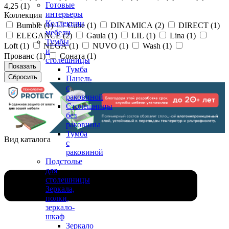
Готовые
4,25 (
1
)
интерьеры
Коллекция
Коллекции
Bumble (
1
)
Cube (
1
)
DINAMICA (
2
)
DIRECT (
1
)
мебели
ELEGANCE (
2
)
Gaula (
1
)
LIL (
1
)
Lina (
1
)
Тумбы
Loft (
1
)
NEGA (
1
)
NUVO (
1
)
Wash (
1
)
и
Прованс (
1
)
Соната (
1
)
столешницы
Тумба
Панель
с
раковиной
Столешницы
без
раковины
Тумба
Вид каталога
с
раковиной
Подстолье
для
столешницы
Зеркала,
полки,
зеркало-
шкаф
Зеркало