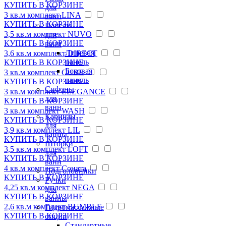
КУПИТЬ
В КОРЗИНЕ
для
3 кв.м комплект LINA
ванн
КУПИТЬ
В КОРЗИНЕ
Панели
3,5 кв.м комплект NUVO
для
КУПИТЬ
В КОРЗИНЕ
ванн
Лицевая
3,6 кв.м комплект DIRECT
панель
КУПИТЬ
В КОРЗИНЕ
Боковая
3 кв.м комплект CUBE
панель
КУПИТЬ
В КОРЗИНЕ
Сифоны
3 кв.м комплект ELEGANCE
для
КУПИТЬ
В КОРЗИНЕ
ванн
3 кв.м комплект WASH
Карнизы
КУПИТЬ
В КОРЗИНЕ
для
3,9 кв.м комплект LIL
ванны
КУПИТЬ
В КОРЗИНЕ
Шторки
3,5 кв.м комплект LOFT
для
КУПИТЬ
В КОРЗИНЕ
ванн
4 кв.м комплект Соната
Подголовники
КУПИТЬ
В КОРЗИНЕ
Ручки
4,25 кв.м комплект NEGA
для
КУПИТЬ
В КОРЗИНЕ
ванны
2,6 кв.м комплект BUMBLE
Гидромассажные
КУПИТЬ
В КОРЗИНЕ
опции
Стандартные