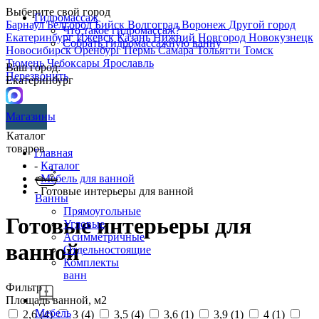
Выберите свой город
Гидромассаж
Барнаул
Белгород
Бийск
Волгоград
Воронеж
Другой город
Что такое гидромассаж?
Екатеринбург
Ижевск
Казань
Нижний Новгород
Новокузнецк
Собрать гидромассажную ванну
Новосибирск
Оренбург
Пермь
Самара
Тольятти
Томск
Тюмень
Чебоксары
Ярославль
Ваш город:
Перезвонить
Екатеринбург
Магазины
Каталог
товаров
Главная
-
Каталог
-
Мебель для ванной
- Готовые интерьеры для ванной
Ванны
Прямоугольные
Готовые интерьеры для
Угловые
Асимметричные
ванной
Отдельностоящие
Комплекты
ванн
Фильтр
Площадь ванной, м2
Мебель
2,6 (
4
)
3 (
4
)
3,5 (
4
)
3,6 (
1
)
3,9 (
1
)
4 (
1
)