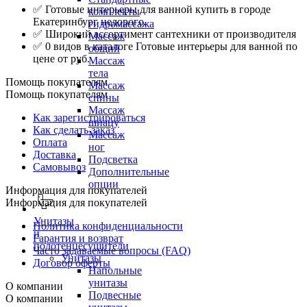
✅ Готовые интерьеры для ванной купить в городе
комплекты
Екатеринбург недорого.
гидромассажа
✅ Широкий ассортимент сантехники от производителя
Массаж
✅ 0 видов в каталоге Готовые интерьеры для ванной по
общий
цене от руб.
Массаж
тела
Помощь покупателям
Массаж
Помощь покупателям
спины
Массаж
Как зарегистрироваться
шиацу
Как сделать заказ
Массаж
Оплата
ног
Доставка
Подсветка
Самовывоз
Дополнительные
опции
Информация для покупателей
Информация для покупателей
Унитазы
Политика конфиденциальности
и
Гарантия и возврат
полотенцесушители
Часто задаваемые вопросы (FAQ)
Унитазы
Договор оферты
Напольные
унитазы
О компании
Подвесные
О компании