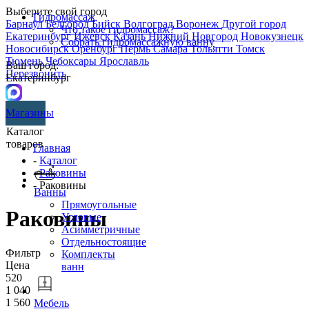
Выберите свой город
Гидромассаж
Барнаул
Белгород
Бийск
Волгоград
Воронеж
Другой город
Что такое гидромассаж?
Екатеринбург
Ижевск
Казань
Нижний Новгород
Новокузнецк
Собрать гидромассажную ванну
Новосибирск
Оренбург
Пермь
Самара
Тольятти
Томск
Тюмень
Чебоксары
Ярославль
Ваш город:
Перезвонить
Екатеринбург
Магазины
Каталог
товаров
Главная
-
Каталог
-
Раковины
- Раковины
Ванны
Прямоугольные
Раковины
Угловые
Асимметричные
Отдельностоящие
Фильтр
Комплекты
Цена
ванн
520
1 040
1 560
Мебель