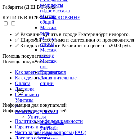
комплекты
Габариты (Д Ш В Г): xxx
гидромассажа
Массаж
КУПИТЬ
В КОРЗИНЕ
В КОРЗИНЕ
общий
Массаж
тела
✅ Раковины купить в городе Екатеринбург недорого.
Массаж
✅ Широкий ассортимент сантехники от производителя
спины
✅ 3 видов в каталоге Раковины по цене от 520.00 руб.
Массаж
шиацу
Помощь покупателям
Массаж
Помощь покупателям
ног
Как зарегистрироваться
Подсветка
Как сделать заказ
Дополнительные
Оплата
опции
Доставка
Самовывоз
Унитазы
Информация для покупателей
и
Информация для покупателей
полотенцесушители
Унитазы
Политика конфиденциальности
Напольные
Гарантия и возврат
унитазы
Часто задаваемые вопросы (FAQ)
Подвесные
Договор оферты