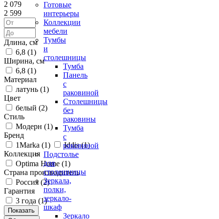
2 079
Готовые
2 599
интерьеры
Коллекции
мебели
Тумбы
Длина, см
и
6,8 (
1
)
столешницы
Ширина, см
Тумба
6,8 (
1
)
Панель
Материал
с
латунь (
1
)
раковиной
Цвет
Столешницы
белый (
2
)
без
Стиль
раковины
Модерн (
1
)
Тумба
Бренд
с
1Marka (
1
)
Iddis (
1
)
раковиной
Коллекция
Подстолье
для
Optima Home (
1
)
столешницы
Страна производитель
Зеркала,
Россия (
2
)
полки,
Гарантия
зеркало-
3 года (
1
)
шкаф
Зеркало