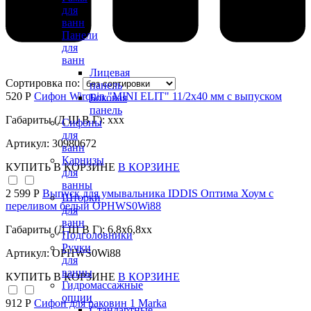
для
ванн
Панели
для
ванн
Лицевая
Сортировка по:
панель
520 Р
Сифон Wirquin "MINI ELIT" 11/2х40 мм с выпуском
Боковая
панель
Габариты (Д Ш В Г): xxx
Сифоны
для
Артикул: 30980672
ванн
Карнизы
КУПИТЬ
В КОРЗИНЕ
В КОРЗИНЕ
для
ванны
2 599 Р
Выпуск для умывальника IDDIS Оптима Хоум с
Шторки
переливом белый OPHWS0Wi88
для
ванн
Габариты (Д Ш В Г): 6,8x6,8xx
Подголовники
Ручки
Артикул: OPHWS0Wi88
для
ванны
КУПИТЬ
В КОРЗИНЕ
В КОРЗИНЕ
Гидромассажные
опции
912 Р
Сифон для раковин 1 Marka
Стандартные