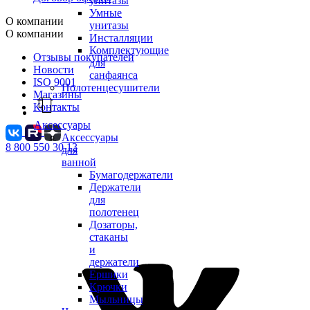
унитазы
Умные
О компании
унитазы
О компании
Инсталляции
Комплектующие
Отзывы покупателей
для
Новости
санфаянса
ISO 9001
Полотенцесушители
Магазины
Контакты
Аксессуары
Аксессуары
8 800 550 30 13
для
ванной
Бумагодержатели
Держатели
для
полотенец
Дозаторы,
стаканы
и
держатели
Ершики
Крючки
Мыльницы