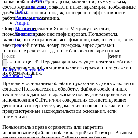
Чистящее
наименования категорий, цены, количество, сумму заказа,
средство
состав корзины, статус заказа и иные параметры, необходимые
Войти
для анализа воронки продаж, конверсии и эффективности
Регистрация
работы интернет-магазина.
Акции
Оператор не передает в Яндекс.Метрику сведения,
Магазины
позволяющие прямо идентифицировать Пользователя,
Контакты
включая, но не ограничиваясь: фамилию, имя, отчество, адрес
О
электронной почты, номер телефона, адрес доставки,
нас
платежные реквизиты, данные банковских карт и иные
персональные данные, не необходимые для достижения
указанных целей. Передача данных осуществляется в объеме,
необходимом для функционирования сервиса и при условии
Войти
Регистрация
их обезличивания.
корзина пуста
Правовым основанием обработки указанных данных является
согласие Пользователя на обработку файлов cookie и иных
технических данных, выражаемое посредством продолжения
использования Сайта и/или совершения соответствующих
действий в интерфейсе уведомления о cookie, а также иные
предусмотренные законодательством основания, если
применимо.
Пользователь вправе ограничить или запретить
использование файлов cookie в настройках браузера. В таком