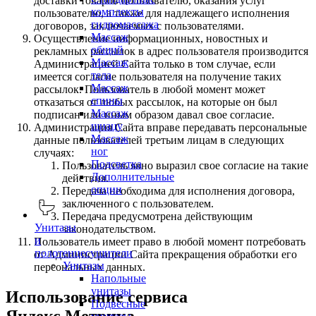
доставки товаров пользователю, оказания услуг
комплекты
пользователю, а также для надлежащего исполнения
гидромассажа
договоров, заключаемых с пользователями.
Массаж
Осуществление информационных, новостных и
общий
рекламных рассылок в адрес пользователя производится
Массаж
Администрацией Сайта только в том случае, если
тела
имеется согласие пользователя на получение таких
Массаж
рассылок. Пользователь в любой момент может
спины
отказаться от любых рассылок, на которые он был
Массаж
подписан или иным образом давал свое согласие.
шиацу
Администрация Сайта вправе передавать персональные
Массаж
данные пользователей третьим лицам в следующих
ног
случаях:
Подсветка
Пользователь явно выразил свое согласие на такие
Дополнительные
действия.
опции
Передача необходима для исполнения договора,
заключенного с пользователем.
Передача предусмотрена действующим
Унитазы
законодательством.
и
Пользователь имеет право в любой момент потребовать
полотенцесушители
от Администрации Сайта прекращения обработки его
Унитазы
персональных данных.
Напольные
унитазы
Использование сервиса
Подвесные
Яндекс.Метрика