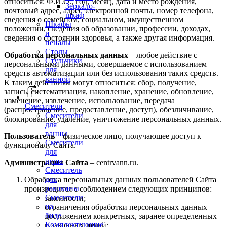
относиться: Ф.И.О., год, месяц, дата и место рождения,
Зеркало-
почтовый адрес, адрес электронной почты, номер телефона,
шкаф
сведения о семейном, социальном, имущественном
Шкафы
положении, сведения об образовании, профессии, доходах,
и
сведения о состоянии здоровья, а также другая информация.
пеналы
Столы
Обработка персональных данных
– любое действие с
Стульчики
персональными данными, совершаемое с использованием
для
средств автоматизации или без использования таких средств.
ванной
К таким действиям могут относиться: сбор, получение,
запись, систематизация, накопление, хранение, обновление,
изменение, извлечение, использование, передача
Смесители
(распространение, предоставление, доступ), обезличивание,
Смесители
блокирование, удаление, уничтожение персональных данных.
для
ванны
Пользователь
– физическое лицо, получающее доступ к
Смесители
функционалу Сайта.
для
душа
Администрация Сайта
– centrvann.ru.
Смеситель
для
Обработка персональных данных пользователей Сайта
раковины
производится с соблюдением следующих принципов:
Смесители
законности;
на
ограничения обработки персональных данных
биде
достижением конкретных, заранее определенных
Комплектующие
и законных целей;