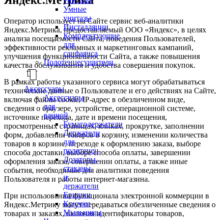
унитазы
Умные
унитазы
Оператор использует на Сайте сервис веб-аналитики
Инсталляции
Яндекс.Метрика, предоставляемый ООО «Яндекс», в целях
Комплектующие
анализа посещаемости Сайта, поведения Пользователей,
для
эффективности рекламных и маркетинговых кампаний,
санфаянса
улучшения функциональности Сайта, а также повышения
Полотенцесушители
качества обслуживания и удобства совершения покупок.
В рамках работы указанного сервиса могут обрабатываться
Аксессуары
технические данные о Пользователе и его действиях на Сайте,
Аксессуары
включая файлы cookie, IP-адрес в обезличенном виде,
для
сведения о браузере, устройстве, операционной системе,
ванной
источнике перехода, дате и времени посещения,
Бумагодержатели
просмотренных страницах, кликах, прокрутке, заполнении
Держатели
форм, добавлении товаров в корзину, изменении количества
для
товаров в корзине, переходе к оформлению заказа, выборе
полотенец
способа доставки, выборе способа оплаты, завершении
Дозаторы,
оформления заказа, совершении оплаты, а также иные
стаканы
события, необходимые для аналитики поведения
и
Пользователя и работы интернет-магазина.
держатели
Ершики
При использовании функционала электронной коммерции в
Крючки
Яндекс.Метрику могут передаваться обезличенные сведения о
Мыльницы
товарах и заказах, включая идентификаторы товаров,