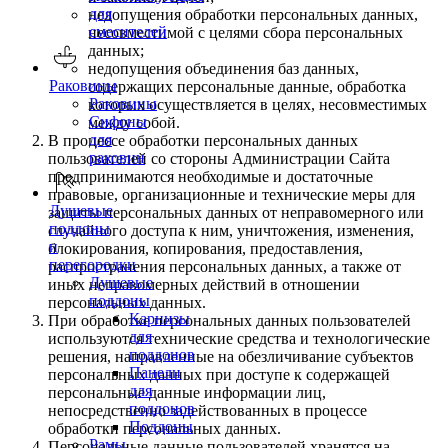
для
недопущения обработки персональных данных,
смесителей
несовместимой с целями сбора персональных
данных;
недопущения объединения баз данных,
Раковины
содержащих персональные данные, обработка
Раковины
которых осуществляется в целях, несовместимых
Сифоны
между собой.
для
В процессе обработки персональных данных
раковин
пользователей со стороны Администрации Сайта
предпринимаются необходимые и достаточные
правовые, организационные и технические меры для
Душевые
защиты персональных данных от неправомерного или
поддоны
случайного доступа к ним, уничтожения, изменения,
и
блокирования, копирования, предоставления,
перегородки
распространения персональных данных, а также от
Душевые
иных неправомерных действий в отношении
поддоны
персональных данных.
Карнизы
При обработке персональных данных пользователей
для
используются технические средства и технологические
поддонов
решения, направленные на обезличивание субъектов
Панели
персональных данных при доступе к содержащей
для
персональные данные информации лиц,
поддонов
непосредственно задействованных в процессе
Поддоны
обработки персональных данных.
Рамы
Персональные данные пользователей хранятся на