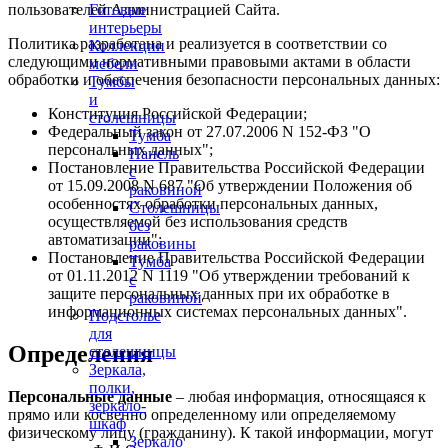
пользователей Администрацией Сайта.
Готовые
интерьеры
Политика разработана и реализуется в соответствии со
Коллекции
следующими нормативными правовыми актами в области
мебели
обработки и обеспечения безопасности персональных данных:
Тумбы
и
Конституция Российской Федерации;
столешницы
Федеральный закон от 27.07.2006 N 152-ФЗ "О
Тумба
персональных данных";
Панель
Постановление Правительства Российской Федерации
с
от 15.09.2008 N 687 "Об утверждении Положения об
раковиной
особенностях обработки персональных данных,
Столешницы
осуществляемой без использования средств
без
автоматизации";
раковины
Постановление Правительства Российской Федерации
Тумба
от 01.11.2012 N 1119 "Об утверждении требований к
с
защите персональных данных при их обработке в
раковиной
информационных системах персональных данных".
Подстолье
для
Определения
столешницы
Зеркала,
полки,
Персональные данные
– любая информация, относящаяся к
зеркало-
прямо или косвенно определенному или определяемому
шкаф
физическому лицу (гражданину). К такой информации, могут
Зеркало