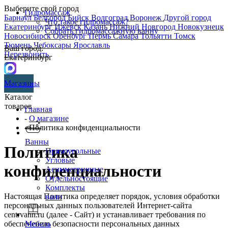
Выберите свой город
Гидромассаж
Барнаул
Белгород
Бийск
Волгоград
Воронеж
Другой город
Что такое гидромассаж?
Екатеринбург
Ижевск
Казань
Нижний Новгород
Новокузнецк
Собрать гидромассажную ванну
Новосибирск
Оренбург
Пермь
Самара
Тольятти
Томск
Тюмень
Чебоксары
Ярославль
Ваш город:
Перезвонить
Екатеринбург
Магазины
Каталог
товаров
Главная
-
О магазине
- Политика конфиденциальности
Ванны
Политика
Прямоугольные
Угловые
конфиденциальности
Асимметричные
Отдельностоящие
Комплекты
Настоящая Политика определяет порядок, условия обработки
ванн
персональных данных пользователей Интернет-сайта
centrvann.ru (далее - Сайт) и устанавливает требования по
обеспечению безопасности персональных данных
Мебель