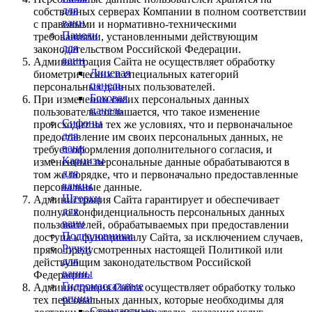
для
собственных серверах Компании в полном соответствии
ванн
с правовыми и нормативно-техническими
Панели
требованиями, установленными действующим
для
законодательством Российской Федерации.
ванн
Администрация Сайта не осуществляет обработку
Лицевая
биометрических и специальных категорий
панель
персональных данных пользователей.
Боковая
При изменении своих персональных данных
панель
пользователь соглашается, что такое изменение
Сифоны
происходит на тех же условиях, что и первоначальное
для
предоставление им своих персональных данных, не
ванн
требует оформления дополнительного согласия, и
Карнизы
измененные персональные данные обрабатываются в
для
том же порядке, что и первоначально предоставленные
ванны
персональные данные.
Шторки
Администрация Сайта гарантирует и обеспечивает
для
полную конфиденциальность персональных данных
ванн
пользователей, обрабатываемых при предоставлении
Подголовники
доступа к функционалу Сайта, за исключением случаев,
Ручки
прямо предусмотренных настоящей Политикой или
для
действующим законодательством Российской
ванны
Федерации.
Гидромассажные
Администрация Сайта осуществляет обработку только
опции
тех персональных данных, которые необходимы для
Стандартные