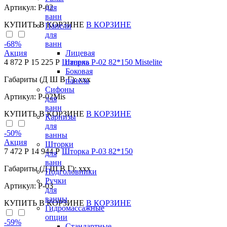
Артикул: Р-02
для
ванн
КУПИТЬ
В КОРЗИНЕ
В КОРЗИНЕ
Панели
для
-68
%
ванн
Акция
Лицевая
4 872 Р
15 225 Р
Шторка P-02 82*150 Mistelite
панель
Боковая
Габариты (Д Ш В Г): xxx
панель
Сифоны
Артикул: Р-02Mis
для
ванн
КУПИТЬ
В КОРЗИНЕ
В КОРЗИНЕ
Карнизы
для
-50
%
ванны
Акция
Шторки
7 472 Р
14 944 Р
Шторка P-03 82*150
для
ванн
Габариты (Д Ш В Г): xxx
Подголовники
Ручки
Артикул: Р-03
для
ванны
КУПИТЬ
В КОРЗИНЕ
В КОРЗИНЕ
Гидромассажные
опции
-59
%
Стандартные