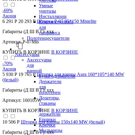
унитазы
Умные
-69
%
унитазы
Акция
Инсталляции
6 291 Р
20 293 Р
Шторка P-07 95*150 Mistelite
Комплектующие
для
Габариты (Д Ш В Г): xxx
санфаянса
Полотенцесушители
Артикул: Р-07Mis
КУПИТЬ
В КОРЗИНЕ
В КОРЗИНЕ
Аксессуары
Аксессуары
-70
%
для
Акция
ванной
5 930 Р
19 765 Р
Шторка для ванны Aura 160*105*140 MW
Бумагодержатели
(белый)
Держатели
для
Габариты (Д Ш В Г): xxx
полотенец
Дозаторы,
Артикул: 160105W
стаканы
и
КУПИТЬ
В КОРЗИНЕ
В КОРЗИНЕ
держатели
Ершики
10 506 Р
Шторка для ванны 150х140 МW (белый)
Крючки
Мыльницы
Габариты (Д Ш В Г): xxx