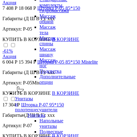
Акция
комплекты
7 408 Р
18 068 Р
Шторка P-05 85*150
гидромассажа
Массаж
Габариты (Д Ш В Г): xxx
общий
Массаж
Артикул: P-05
тела
Массаж
КУПИТЬ
В КОРЗИНЕ
В КОРЗИНЕ
спины
Массаж
-61
%
шиацу
Акция
Массаж
6 004 Р
15 394 Р
Шторка P-05 85*150 Mistelite
ног
Подсветка
Габариты (Д Ш В Г): xxx
Дополнительные
опции
Артикул: P-05Mis
КУПИТЬ
В КОРЗИНЕ
В КОРЗИНЕ
Унитазы
и
17 304 Р
Шторка P-07 95*150
полотенцесушители
Унитазы
Габариты (Д Ш В Г): xxx
Напольные
Артикул: Р-07
унитазы
Подвесные
КУПИТЬ
В КОРЗИНЕ
В КОРЗИНЕ