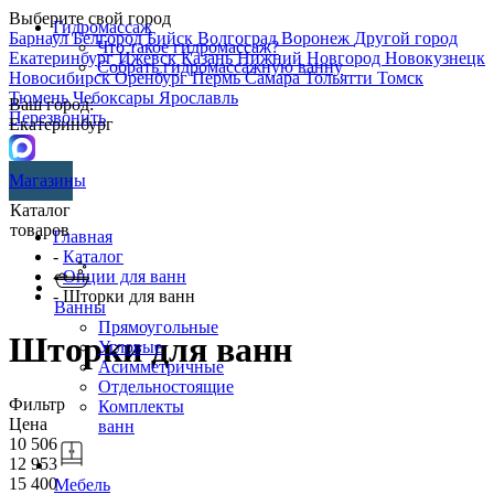
Выберите свой город
Гидромассаж
Барнаул
Белгород
Бийск
Волгоград
Воронеж
Другой город
Что такое гидромассаж?
Екатеринбург
Ижевск
Казань
Нижний Новгород
Новокузнецк
Собрать гидромассажную ванну
Новосибирск
Оренбург
Пермь
Самара
Тольятти
Томск
Тюмень
Чебоксары
Ярославль
Ваш город:
Перезвонить
Екатеринбург
Магазины
Каталог
товаров
Главная
-
Каталог
-
Опции для ванн
- Шторки для ванн
Ванны
Прямоугольные
Шторки для ванн
Угловые
Асимметричные
Отдельностоящие
Фильтр
Комплекты
Цена
ванн
10 506
12 953
15 400
Мебель