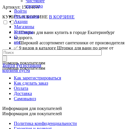
Чистящее
средство
Артикул: 150140W
Войти
Регистрация
КУПИТЬ
В КОРЗИНЕ
В КОРЗИНЕ
Акции
Магазины
Контакты
✅ Шторки для ванн купить в городе Екатеринбург
О
недорого.
нас
✅ Широкий ассортимент сантехники от производителя
✅ 9 видов в каталоге Шторки для ванн по цене от
10506.00 руб.
Помощь покупателям
Войти
Регистрация
Помощь покупателям
корзина пуста
Как зарегистрироваться
Как сделать заказ
Оплата
Доставка
Самовывоз
Информация для покупателей
Информация для покупателей
Политика конфиденциальности
Гарантия и возврат