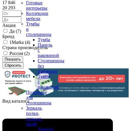
17 846
Готовые
20 293
интерьеры
Коллекции
мебели
Тумбы
Акция
и
Да (
7
)
столешницы
Бренд
Тумба
1Marka (
4
)
Панель
Страна производитель
с
Россия (
2
)
раковиной
Столешницы
без
раковины
Тумба
с
раковиной
Подстолье
для
Вид каталога
столешницы
Зеркала,
полки,
зеркало-
шкаф
Зеркало