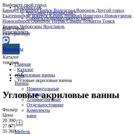
Выберите свой город
Гидромассаж
Барнаул
Белгород
Бийск
Волгоград
Воронеж
Другой город
Что такое гидромассаж?
Екатеринбург
Ижевск
Казань
Нижний Новгород
Новокузнецк
Собрать гидромассажную ванну
Новосибирск
Оренбург
Пермь
Самара
Тольятти
Томск
Тюмень
Чебоксары
Ярославль
Ваш город:
Перезвонить
Екатеринбург
Магазины
Каталог
товаров
Главная
-
Каталог
-
Акриловые ванны
- Угловые акриловые ванны
Ванны
Прямоугольные
Угловые акриловые ванны
Угловые
Асимметричные
Отдельностоящие
Фильтр
Комплекты
Цена
ванн
20 390
27 875
35 360
Мебель