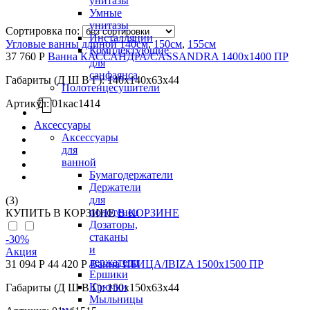
унитазы
Умные
унитазы
Сортировка по:
Инсталляции
Угловые ванны длиной 140см
,
150см
,
155см
Комплектующие
37 760 Р
Ванна КАССАНДРА/CASSANDRA 1400х1400 ПР
для
санфаянса
Габариты (Д Ш В Г): 140x140x63x44
Полотенцесушители
Артикул: 01кас1414
Аксессуары
Аксессуары
для
ванной
Бумагодержатели
Держатели
для
(3)
полотенец
КУПИТЬ
В КОРЗИНЕ
В КОРЗИНЕ
Дозаторы,
стаканы
-30
%
и
Акция
держатели
31 094 Р
44 420 Р
Ванна ИБИЦА/IBIZA 1500х1500 ПР
Ершики
Крючки
Габариты (Д Ш В Г): 150x150x63x44
Мыльницы