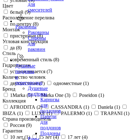
угловые (
9
)
для
Цвет
смесителей
белый (
9
)
Расположение перелива
по центру (
8
)
Раковины
Монтаж
Раковины
пристенные (
8
)
Сифоны
Угловая конструкция
для
да (
8
)
раковин
Стиль
современный стиль (
8
)
Гидромассаж
Душевые
устанавливается (
7
)
поддоны
Количество человек
и
перегородки
двухместные (
7
)
одноместные (
1
)
Душевые
Бренд
поддоны
1Marka (
5
)
Marka One (
3
)
Poseidon (
1
)
Карнизы
Коллекция
для
AFRODITA (
2
)
CASSANDRA (
1
)
Daniela (
1
)
поддонов
IBIZA (
1
)
LUXE (
1
)
PALERMO (
1
)
TRAPANI (
1
)
Панели
Страна производитель
для
Россия (
9
)
поддонов
Гарантия
Поддоны
10 лет (
1
)
15 лет (
4
)
17 лет (
4
)
Рамы