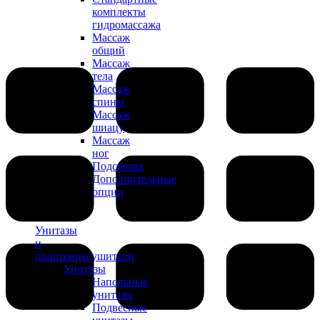
комплекты
гидромассажа
Массаж
общий
Массаж
тела
Массаж
спины
Массаж
шиацу
Массаж
ног
Подсветка
Дополнительные
опции
Унитазы
и
полотенцесушители
Унитазы
Напольные
унитазы
Подвесные