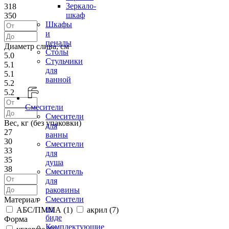
Зеркало-
318
шкаф
350
Шкафы
и
пеналы
Диаметр слива, см
Столы
5.0
Стульчики
5.1
для
5.1
ванной
5.2
5.2
Смесители
Смесители
Вес, кг (без упаковки)
для
27
ванны
30
Смесители
33
для
35
душа
38
Смеситель
для
раковины
Смесители
Материал
на
АБС/ПММА (
1
)
акрил (
7
)
биде
Форма
Комплектующие