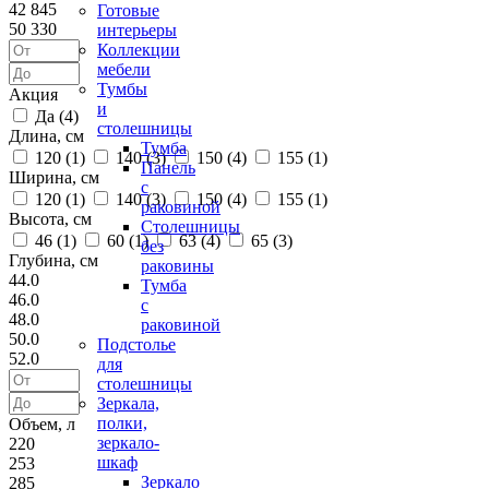
42 845
Готовые
50 330
интерьеры
Коллекции
мебели
Тумбы
Акция
и
Да (
4
)
столешницы
Длина, см
Тумба
120 (
1
)
140 (
3
)
150 (
4
)
155 (
1
)
Панель
Ширина, см
с
120 (
1
)
140 (
3
)
150 (
4
)
155 (
1
)
раковиной
Высота, см
Столешницы
46 (
1
)
60 (
1
)
63 (
4
)
65 (
3
)
без
Глубина, см
раковины
44.0
Тумба
46.0
с
48.0
раковиной
50.0
Подстолье
52.0
для
столешницы
Зеркала,
полки,
Объем, л
зеркало-
220
шкаф
253
Зеркало
285