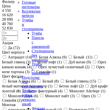
Фильтр
Готовые
Цена
интерьеры
4 550
Коллекции
16 620
мебели
28 690
Тумбы
40 760
и
52 830
столешницы
Тумба
Панель
с
Акция
раковиной
Да (
72
)
Столешницы
Цвет корпуса
без
Антрацит (
14
)
Белая Аляска (
9
)
Белый (
11
)
раковины
Белый глянец (
3
)
Бетон лофт (
1
)
Дуб ватан (
9
)
Орех
Тумба
каньон коньяк (
4
)
Орех лучистый солнечный (
2
)
Орех
с
ноче тортона (
3
)
Секвойя (
1
)
раковиной
Цвет фасада
Подстолье
Белая Аляска (
6
)
Белый (
8
)
Белый глянец (
15
)
для
белый матовый перламутр (
1
)
Бетон лофт (
2
)
Дуб крафт
столешницы
Зеркала,
золотой (
6
)
Латте фактурный (
4
)
Монолит Айсберг (
1
)
полки,
Монолит Дарк (
6
)
Монолит найт (
3
)
Орех (
3
)
зеркало-
Секвойя (
2
)
шкаф
Монтаж
Зеркало
напольная (
6
)
напольный (
4
)
Подвесная (
15
)