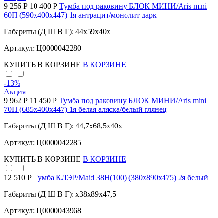
9 256 Р
10 400 Р
Тумба под раковину БЛОК МИНИ/Aris mini
60П (590х400х447) 1я антрацит/монолит дарк
Габариты (Д Ш В Г): 44x59x40x
Артикул: Ц0000042280
КУПИТЬ
В КОРЗИНЕ
В КОРЗИНЕ
-13
%
Акция
9 962 Р
11 450 Р
Тумба под раковину БЛОК МИНИ/Aris mini
70П (685х400х447) 1я белая аляска/белый глянец
Габариты (Д Ш В Г): 44,7x68,5x40x
Артикул: Ц0000042285
КУПИТЬ
В КОРЗИНЕ
В КОРЗИНЕ
12 510 Р
Тумба КЛЭР/Maid 38Н(100) (380х890х475) 2я белый
Габариты (Д Ш В Г): x38x89x47,5
Артикул: Ц0000043968