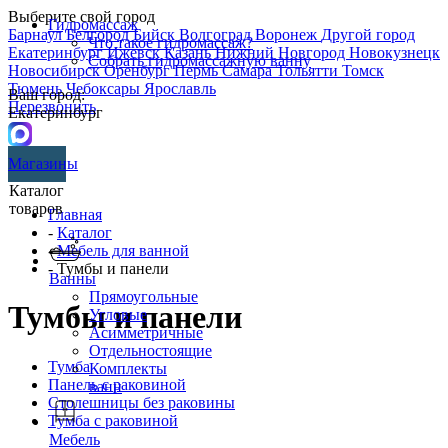
Выберите свой город
Гидромассаж
Барнаул
Белгород
Бийск
Волгоград
Воронеж
Другой город
Что такое гидромассаж?
Екатеринбург
Ижевск
Казань
Нижний Новгород
Новокузнецк
Собрать гидромассажную ванну
Новосибирск
Оренбург
Пермь
Самара
Тольятти
Томск
Тюмень
Чебоксары
Ярославль
Ваш город:
Перезвонить
Екатеринбург
Магазины
Каталог
товаров
Главная
-
Каталог
-
Мебель для ванной
- Тумбы и панели
Ванны
Прямоугольные
Тумбы и панели
Угловые
Асимметричные
Отдельностоящие
Тумба
Комплекты
Панель с раковиной
ванн
Столешницы без раковины
Тумба с раковиной
Мебель