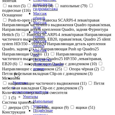
Монтаж
комплекты
на пол (
5
)
на стену (
4
)
напольные (
79
)
гидромассажа
подвесные (
116
)
Массаж
Оснащение
общий
Push-to-open (
1
)
Навеска SCARPI-4 левая/правая
Массаж
Направляющая частичного выдвижения Quadro правая/левая,
тела
Направляющая деталь крепления Quadro, задняя Фурнитура
Массаж
Hettich (
5
)
Навеска SCARPI-4 левая/правая Направляющая
спины
частичного выдвижения, ЕВ20, правая/левая, Quadro 25 silent
Массаж
system HD/350 – 9105624 Направляющая деталь крепления
шиацу
Quadro, задняя (
1
)
Направляющая Push up Quadro25
Массаж
Направляющая Quadro (
1
)
Направляющая Push up
ног
частичного выдвижения Quadro25 НР/350 ,левая/правая,
Подсветка
ЕВ20 (
6
)
направляющие Quadro с доводчиком (
10
)
Дополнительные
Направляющие с доводчиком (
25
)
Опора чёрная (
2
)
опции
Петля мебельная вкладная Clip-on с доводчиком (
3
)
Механизм
Унитазы
направляющие частичного выдвижения (
11
)
Петля
и
мебельная накладная Clip-on с доводчиком (
7
)
полотенцесушители
Количество отверстий для смесителя
Унитазы
1 (
5
)
Напольные
Система хранения
унитазы
дверцы (
37
)
дверцы, ящики (
9
)
ящики (
51
)
Подвесные
Конструкция