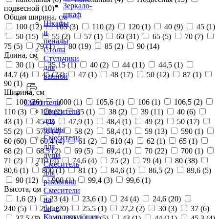
Зеркало-
подвесной (
10
)
шкаф
Общая ширина, см
Шкафы
100 (
12
)
105 (
3
)
110 (
2
)
120 (
1
)
40 (
9
)
45 (
1
)
и
50 (
15
)
55 (
2
)
57 (
1
)
60 (
31
)
65 (
5
)
70 (
7
)
пеналы
75 (
5
)
79 (
1
)
80 (
19
)
85 (
2
)
90 (
14
)
Столы
Длина, см
Стульчики
30 (
1
)
35,15 (
1
)
40 (
2
)
44 (
11
)
44,5 (
1
)
для
44,7 (
4
)
45 (
23
)
47 (
1
)
48 (
17
)
50 (
12
)
87 (
1
)
ванной
90 (
1
)
Ширина, см
100 (
26
)
1000 (
1
)
105,6 (
1
)
106 (
1
)
106,5 (
2
)
Смесители
Смесители
110 (
3
)
120 (
2
)
35 (
1
)
38 (
2
)
39 (
11
)
40 (
6
)
для
43 (
1
)
45 (
1
)
47,9 (
1
)
48,4 (
1
)
49 (
2
)
50 (
17
)
ванны
55 (
2
)
57,6 (
4
)
58 (
2
)
58,4 (
1
)
59 (
13
)
590 (
1
)
Смесители
60 (
60
)
60,4 (
4
)
61 (
2
)
610 (
4
)
62 (
1
)
65 (
1
)
для
68 (
2
)
68,5 (
2
)
69 (
5
)
69,4 (
1
)
70 (
22
)
700 (
1
)
душа
71 (
2
)
710 (
4
)
74,6 (
4
)
75 (
2
)
79 (
4
)
80 (
38
)
Смеситель
80,6 (
1
)
800 (
1
)
81 (
1
)
84,6 (
1
)
86,5 (
2
)
89,6 (
5
)
для
90 (
12
)
900 (
1
)
99,4 (
3
)
99,6 (
1
)
раковины
Высота, см
Смесители
1,6 (
2
)
23 (
4
)
23,6 (
1
)
24 (
4
)
24,6 (
20
)
на
биде
240 (
5
)
25,5 (
20
)
25.5 (
1
)
27,2 (
2
)
30 (
3
)
37 (
6
)
Комплектующие
37,5 (
1
)
40 (
22
)
42 (
5
)
43 (
1
)
44 (
11
)
45,3 (
4
)