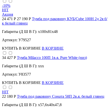
-10
%
HIT
Акция
24 471 Р
27 190 Р
Тумба под раковину КУБ/Cube 100Н 2д 2я б/
к белый глянец
Габариты (Д Ш В Г): x100x81x48
Артикул: У79527
КУПИТЬ
В КОРЗИНЕ
В КОРЗИНЕ
34 427 Р
Тумба Milacco 100П 1в.я. Pure White (низ)
Габариты (Д Ш В Г): xxx
Артикул: У83577
КУПИТЬ
В КОРЗИНЕ
В КОРЗИНЕ
HIT
22 180 Р
Тумба под раковину Соната 58П 2в.я. белый глянец
Габариты (Д Ш В Г): x57,6x40x47,8