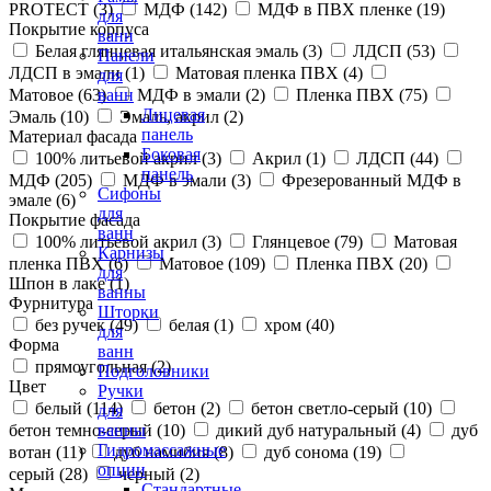
PROTECT (
3
)
МДФ (
142
)
МДФ в ПВХ пленке (
19
)
для
Покрытие корпуса
ванн
Белая глянцевая итальянская эмаль (
3
)
ЛДСП (
53
)
Панели
ЛДСП в эмали (
1
)
Матовая пленка ПВХ (
4
)
для
Матовое (
63
)
МДФ в эмали (
2
)
Пленка ПВХ (
75
)
ванн
Лицевая
Эмаль (
10
)
Эмаль, акрил (
2
)
панель
Материал фасада
Боковая
100% литьевой акрил (
3
)
Акрил (
1
)
ЛДСП (
44
)
панель
МДФ (
205
)
МДФ в эмали (
3
)
Фрезерованный МДФ в
Сифоны
эмале (
6
)
для
Покрытие фасада
ванн
100% литьевой акрил (
3
)
Глянцевое (
79
)
Матовая
Карнизы
пленка ПВХ (
6
)
Матовое (
109
)
Пленка ПВХ (
20
)
для
Шпон в лаке (
1
)
ванны
Фурнитура
Шторки
без ручек (
49
)
белая (
1
)
хром (
40
)
для
Форма
ванн
прямоугольная (
2
)
Подголовники
Цвет
Ручки
белый (
114
)
бетон (
2
)
бетон светло-серый (
10
)
для
бетон темно-серый (
10
)
дикий дуб натуральный (
4
)
дуб
ванны
Гидромассажные
вотан (
11
)
дуб намибия (
8
)
дуб сонома (
19
)
опции
серый (
28
)
черный (
2
)
Стандартные