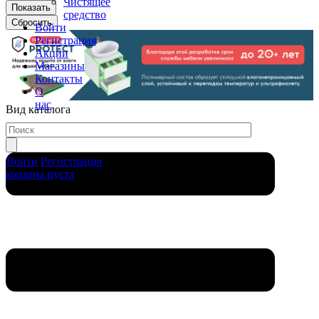
Чистящее
средство
Войти
Регистрация
Акции
Магазины
Контакты
О
нас
Вид каталога
Войти
Регистрация
корзина пуста