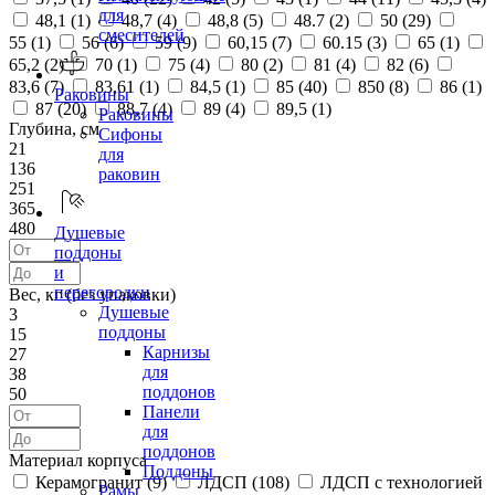
для
48,1 (
1
)
48,7 (
4
)
48,8 (
5
)
48.7 (
2
)
50 (
29
)
смесителей
55 (
1
)
56 (
6
)
59 (
9
)
60,15 (
7
)
60.15 (
3
)
65 (
1
)
65,2 (
2
)
70 (
1
)
75 (
4
)
80 (
2
)
81 (
4
)
82 (
6
)
83,6 (
7
)
83,61 (
1
)
84,5 (
1
)
85 (
40
)
850 (
8
)
86 (
1
)
Раковины
87 (
20
)
88,7 (
4
)
89 (
4
)
89,5 (
1
)
Раковины
Глубина, см
Сифоны
21
для
136
раковин
251
365
480
Душевые
поддоны
и
перегородки
Вес, кг (без упаковки)
Душевые
3
поддоны
15
Карнизы
27
для
38
поддонов
50
Панели
для
поддонов
Материал корпуса
Поддоны
Керамогранит (
9
)
ЛДСП (
108
)
ЛДСП с технологией
Рамы