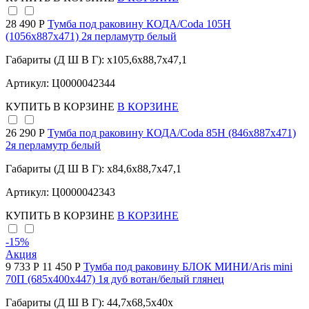
28 490 Р
Тумба под раковину КОДА/Coda 105Н
(1056х887х471) 2я перламутр белый
Габариты (Д Ш В Г): x105,6x88,7x47,1
Артикул: Ц0000042344
КУПИТЬ
В КОРЗИНЕ
В КОРЗИНЕ
26 290 Р
Тумба под раковину КОДА/Coda 85Н (846х887х471)
2я перламутр белый
Габариты (Д Ш В Г): x84,6x88,7x47,1
Артикул: Ц0000042343
КУПИТЬ
В КОРЗИНЕ
В КОРЗИНЕ
-15
%
Акция
9 733 Р
11 450 Р
Тумба под раковину БЛОК МИНИ/Aris mini
70П (685х400х447) 1я дуб вотан/белый глянец
Габариты (Д Ш В Г): 44,7x68,5x40x