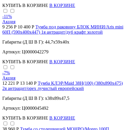
КУПИТЬ
В КОРЗИНЕ
В КОРЗИНЕ
-11
%
Акция
9 256 Р
10 400 Р
Тумба под раковину БЛОК МИНИ/Aris mini
60П (590х400х447) 1я антрацит/дуб крафт золотой
Габариты (Д Ш В Г): 44,7x59x40x
Артикул: Ц0000042279
КУПИТЬ
В КОРЗИНЕ
В КОРЗИНЕ
-7
%
Акция
12 221 Р
13 140 Р
Тумба КЛЭР/Maid 38Н(100) (380х890х475)
2я антрацит/орех лучистый европейский
Габариты (Д Ш В Г): x38x89x47,5
Артикул: Ц0000045492
КУПИТЬ
В КОРЗИНЕ
В КОРЗИНЕ
38 960 Р
Тумба со столешницей МОНРО/Monro 100П