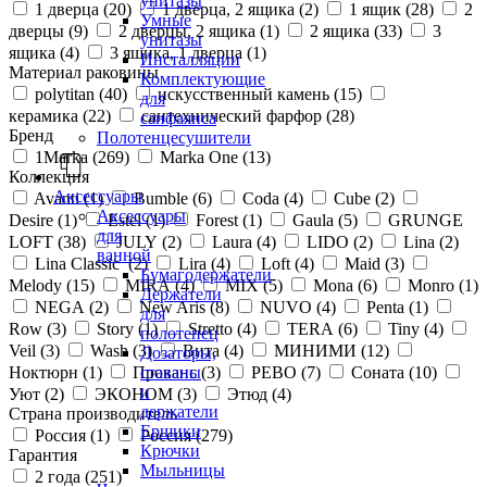
унитазы
1 дверца (
20
)
1 дверца, 2 ящика (
2
)
1 ящик (
28
)
2
Умные
дверцы (
9
)
2 дверцы, 2 ящика (
1
)
2 ящика (
33
)
3
унитазы
ящика (
4
)
3 ящика, 1 дверца (
1
)
Инсталляции
Материал раковины
Комплектующие
polytitan (
40
)
искусственный камень (
15
)
для
керамика (
22
)
сантехнический фарфор (
28
)
санфаянса
Бренд
Полотенцесушители
1Marka (
269
)
Marka One (
13
)
Коллекция
Аксессуары
Avanti (
1
)
Bumble (
6
)
Coda (
4
)
Cube (
2
)
Аксессуары
Desire (
1
)
Estel (
1
)
Forest (
1
)
Gaula (
5
)
GRUNGE
для
LOFT (
38
)
JULY (
2
)
Laura (
4
)
LIDO (
2
)
Lina (
2
)
ванной
Lina Classic (
2
)
Lira (
4
)
Loft (
4
)
Maid (
3
)
Бумагодержатели
Melody (
15
)
MIRA (
4
)
MIX (
5
)
Mona (
6
)
Monro (
1
)
Держатели
NEGA (
2
)
New Aris (
8
)
NUVO (
4
)
Penta (
1
)
для
Row (
3
)
Story (
1
)
Stretto (
4
)
TERA (
6
)
Tiny (
4
)
полотенец
Veil (
3
)
Wash (
3
)
Вита (
4
)
МИНИМИ (
12
)
Дозаторы,
стаканы
Ноктюрн (
1
)
Прованс (
3
)
РЕВО (
7
)
Соната (
10
)
и
Уют (
2
)
ЭКОНОМ (
3
)
Этюд (
4
)
держатели
Страна производитель
Ершики
Россия (
1
)
Россия (
279
)
Крючки
Гарантия
Мыльницы
2 года (
251
)