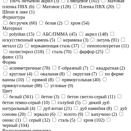
100% литьевой акрил (
3
)
Глянцевое (
102
)
Матовая
пленка ПВХ (
6
)
Матовое (
128
)
Пленка ПВХ (
20
)
Шпон в лаке (
1
)
Фурнитура
без ручек (
60
)
белая (
2
)
хром (
54
)
Материал
polytitan (
15
)
АБС/ПММА (
45
)
акрил (
148
)
искусственный камень (
5
)
керамика (
3
)
латунь (
91
)
металл (
2
)
нержавеющая сталь (
37
)
пенополиуретан (
11
)
полистирол (
118
)
сталь (
70
)
фарфор (
25
)
фаянс (
15
)
Форма
асимметричные (
78
)
Г-образный (
7
)
квадратная (
2
)
круглые (
4
)
овальная (
8
)
округлая (
7
)
по форме
ванны (
10
)
прямой (
8
)
прямоугольная (
40
)
прямоугольные (
88
)
угловые (
9
)
Цвет
белый (
561
)
бетон (
3
)
бетон светло-серый (
11
)
бетон темно-серый (
10
)
голубой (
5
)
дикий дуб
натуральный (
4
)
дуб вотан (
21
)
дуб намибия (
8
)
дуб
сонома (
20
)
зеркало (
6
)
золото (
9
)
капучино (
2
)
оникс (
1
)
серый (
32
)
сталь (
5
)
хром (
102
)
черный (
104
)
Расположение перелива