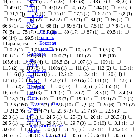
44,5 (
1
)
44,7 (
5
)
45 (
23
)
47 (
3
)
48 (
17
)
48,2 (
1
)
для
49 (
1
)
5 (
1
)
50 (
12
)
50,5 (
2
)
504 (
1
)
507 (
1
)
ванн
51,5 (
1
)
52 (
1
)
55 (
1
)
57,5 (
2
)
6,2 (
1
)
6,8 (
1
)
Панели
60 (
2
)
61 (
2
)
62 (
2
)
63 (
1
)
64 (
1
)
66 (
2
)
для
66,5 (
1
)
67 (
1
)
68 (
1
)
69,5 (
1
)
7,5 (
1
)
7,8 (
1
)
ванн
70 (
5
)
75 (
7
)
8,7 (
2
)
80 (
17
)
87 (
1
)
89,5 (
1
)
Лицевая
панель
90 (
14
)
99,5 (
1
)
Боковая
Ширина, см
панель
0,2 (
1
)
1,01 (
1
)
10 (
2
)
10,3 (
2
)
10,5 (
3
)
Сифоны
10,9 (
1
)
100 (
64
)
1000 (
2
)
101 (
2
)
105 (
10
)
для
105,6 (
1
)
106 (
4
)
106,5 (
3
)
107 (
1
)
109 (
1
)
ванн
11,5 (
2
)
110 (
8
)
1100а (
1
)
111 (
1
)
112 (
2
)
113 (
1
)
Карнизы
116 (
1
)
116,5 (
1
)
12,2 (
2
)
12,4 (
1
)
120 (
11
)
для
134 (
1
)
135 (
2
)
14,2 (
4
)
140 (
6
)
141 (
1
)
142 (
1
)
ванны
15 (
2
)
15,9 (
1
)
150 (
10
)
152,5 (
1
)
155 (
1
)
Шторки
16,5 (
3
)
17,9 (
3
)
170 (
2
)
18 (
2
)
18,3 (
1
)
18,4 (
3
)
для
ванн
18,5 (
1
)
180 (
6
)
19 (
3
)
19,6 (
1
)
19,9 (
2
)
2 (
5
)
Подголовники
2,5 (
108
)
2,7 (
2
)
2,8 (
10
)
2,9 (
4
)
20 (
6
)
21 (
2
)
Ручки
21,2 (
6
)
21,4 (
7
)
21,5 (
3
)
21,7 (
5
)
22,5 (
3
)
для
22,8 (
1
)
24 (
1
)
24,5 (
1
)
25 (
3
)
26 (
1
)
28,5 (
1
)
ванны
28.5 (
1
)
29 (
1
)
29,6 (
1
)
29,7 (
3
)
3 (
10
)
3,1 (
1
)
Гидромассажные
3,6 (
6
)
3,8 (
1
)
30 (
9
)
31,4 (
1
)
327 (
1
)
34,2 (
5
)
опции
34,5 (
1
)
348 (
1
)
35 (
20
)
355 (
1
)
36 (
8
)
36,5 (
11
)
Стандартные