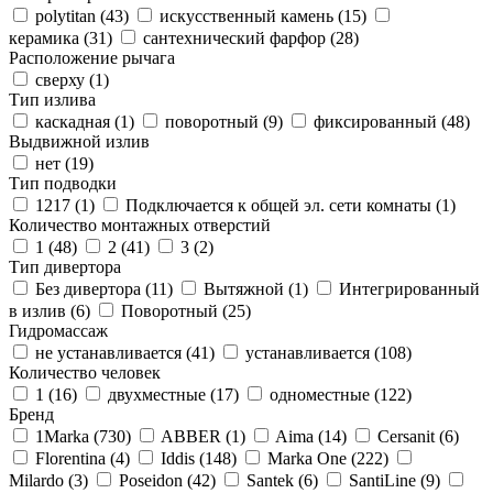
polytitan (
43
)
искусственный камень (
15
)
керамика (
31
)
сантехнический фарфор (
28
)
Расположение рычага
сверху (
1
)
Тип излива
каскадная (
1
)
поворотный (
9
)
фиксированный (
48
)
Выдвижной излив
нет (
19
)
Тип подводки
1217 (
1
)
Подключается к общей эл. сети комнаты (
1
)
Количество монтажных отверстий
1 (
48
)
2 (
41
)
3 (
2
)
Тип дивертора
Без дивертора (
11
)
Вытяжной (
1
)
Интегрированный
в излив (
6
)
Поворотный (
25
)
Гидромассаж
не устанавливается (
41
)
устанавливается (
108
)
Количество человек
1 (
16
)
двухместные (
17
)
одноместные (
122
)
Бренд
1Marka (
730
)
ABBER (
1
)
Aima (
14
)
Cersanit (
6
)
Florentina (
4
)
Iddis (
148
)
Marka One (
222
)
Milardo (
3
)
Poseidon (
42
)
Santek (
6
)
SantiLine (
9
)