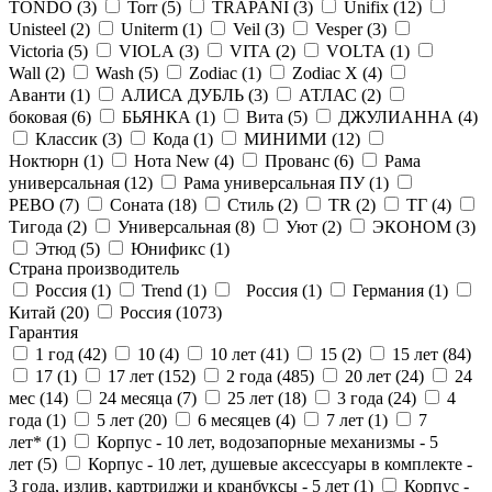
TONDO (
3
)
Torr (
5
)
TRAPANI (
3
)
Unifix (
12
)
Unisteel (
2
)
Uniterm (
1
)
Veil (
3
)
Vesper (
3
)
Victoria (
5
)
VIOLA (
3
)
VITA (
2
)
VOLTA (
1
)
Wall (
2
)
Wash (
5
)
Zodiac (
1
)
Zodiac X (
4
)
Аванти (
1
)
АЛИСА ДУБЛЬ (
3
)
АТЛАС (
2
)
боковая (
6
)
БЬЯНКА (
1
)
Вита (
5
)
ДЖУЛИАННА (
4
)
Классик (
3
)
Кода (
1
)
МИНИМИ (
12
)
Ноктюрн (
1
)
Нота New (
4
)
Прованс (
6
)
Рама
универсальная (
12
)
Рама универсальная ПУ (
1
)
РЕВО (
7
)
Соната (
18
)
Стиль (
2
)
ТR (
2
)
ТГ (
4
)
Тигода (
2
)
Универсальная (
8
)
Уют (
2
)
ЭКОНОМ (
3
)
Этюд (
5
)
Юнификс (
1
)
Страна производитель
Россия (
1
)
Trend (
1
)
Россия (
1
)
Германия (
1
)
Китай (
20
)
Россия (
1073
)
Гарантия
1 год (
42
)
10 (
4
)
10 лет (
41
)
15 (
2
)
15 лет (
84
)
17 (
1
)
17 лет (
152
)
2 года (
485
)
20 лет (
24
)
24
мес (
14
)
24 месяца (
7
)
25 лет (
18
)
3 года (
24
)
4
года (
1
)
5 лет (
20
)
6 месяцев (
4
)
7 лет (
1
)
7
лет* (
1
)
Корпус - 10 лет, водозапорные механизмы - 5
лет (
5
)
Корпус - 10 лет, душевые аксессуары в комплекте -
3 года, излив, картриджи и кранбуксы - 5 лет (
1
)
Корпус -