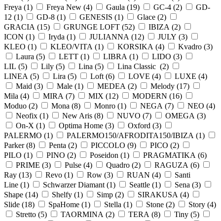
Freya (
1
)
Freya New (
4
)
Gaula (
19
)
GC-4 (
2
)
GD-
12 (
1
)
GD-8 (
1
)
GENESIS (
1
)
Glace (
2
)
GRACIA (
15
)
GRUNGE LOFT (
52
)
IBIZA (
2
)
ICON (
1
)
Iryda (
1
)
JULIANNA (
12
)
JULY (
3
)
KLEO (
1
)
KLEO/VITA (
1
)
KORSIKA (
4
)
Kvadro (
3
)
Laura (
5
)
LETT (
1
)
LIBRA (
1
)
LIDO (
3
)
LIL (
5
)
Lily (
5
)
Lina (
5
)
Lina Classic (
2
)
LINEA (
5
)
Lira (
5
)
Loft (
6
)
LOVE (
4
)
LUXE (
4
)
Maid (
3
)
Male (
1
)
MEDEA (
2
)
Melody (
17
)
Mila (
4
)
MIRA (
7
)
MIX (
12
)
MODERN (
16
)
Moduo (
2
)
Mona (
8
)
Monro (
1
)
NEGA (
7
)
NEO (
4
)
Neofix (
1
)
New Aris (
8
)
NUVO (
7
)
OMEGA (
3
)
On-X (
1
)
Optima Home (
3
)
Oxford (
3
)
PALERMO (
1
)
PALERMO150/AFRODITA150/IBIZA (
1
)
Parker (
8
)
Penta (
2
)
PICCOLO (
9
)
PICO (
2
)
PILO (
1
)
PINO (
2
)
Poseidon (
1
)
PRAGMATIKA (
6
)
PRIME (
3
)
Pulse (
4
)
Quadro (
2
)
RAGUZA (
6
)
Ray (
13
)
Revo (
1
)
Row (
3
)
RUAN (
4
)
Santi
Line (
1
)
Schwarzer Diamant (
1
)
Seattle (
1
)
Sena (
3
)
Shape (
14
)
Shelfy (
1
)
Simp (
2
)
SIRAKUSA (
4
)
Slide (
18
)
SpaHome (
1
)
Stella (
1
)
Stone (
2
)
Story (
4
)
Stretto (
5
)
TAORMINA (
2
)
TERA (
8
)
Tiny (
5
)