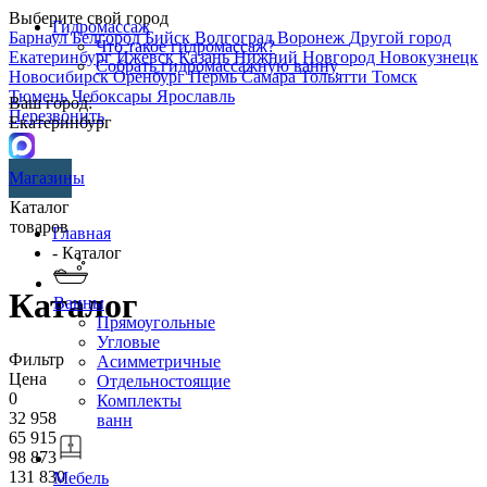
Выберите свой город
Гидромассаж
Барнаул
Белгород
Бийск
Волгоград
Воронеж
Другой город
Что такое гидромассаж?
Екатеринбург
Ижевск
Казань
Нижний Новгород
Новокузнецк
Собрать гидромассажную ванну
Новосибирск
Оренбург
Пермь
Самара
Тольятти
Томск
Тюмень
Чебоксары
Ярославль
Ваш город:
Перезвонить
Екатеринбург
Магазины
Каталог
товаров
Главная
- Каталог
Каталог
Ванны
Прямоугольные
Угловые
Фильтр
Асимметричные
Цена
Отдельностоящие
0
Комплекты
32 958
ванн
65 915
98 873
131 830
Мебель