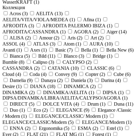
WasserKRAFT (
1
)
Коллекция
Acros (
3
)
AELITA (
13
)
AELITA/VITA/VIOLA/MEDEA (
1
)
Afina (
1
)
AFRODITA (
3
)
AFRODITA PALERMO IBIZA (
1
)
AFRODITA/CASSANDRA (
1
)
AGORA (
2
)
Aiger (
14
)
ALISA (
2
)
Amour (
2
)
Aris (
2
)
Art (
2
)
ASSOL (
4
)
ATLAS (
3
)
Atom (
1
)
AURA (
10
)
Avanti (
1
)
Axes (
1
)
Basic (
7
)
Bella (
1
)
Bella New (
6
)
Bianca (
5
)
Bild (
11
)
Blanco (
3
)
Bridge (
1
)
Bumble (
8
)
Calipso (
3
)
CALYPSO (
2
)
CASSANDRA (
2
)
CATANIA (
10
)
CLASSIC (
6
)
Cloud (
4
)
Coda (
4
)
Convey (
9
)
Copter (
2
)
Cube (
6
)
Damelia (
9
)
Danaya (
2
)
Daniela (
3
)
Darina (
4
)
Desire (
1
)
DIANA (
18
)
DINAMICA (
2
)
DINAMIKA (
2
)
DINAMIKA/AELITA (
1
)
DIPSA (
1
)
DIPSA/DINAMIKA/LIBRA/AELITA/CALYPSO/AGORA (
1
)
DIRECT (
5
)
DOLCE VITA (
4
)
Drum (
1
)
Duna (
11
)
Duo (
1
)
Eco (
2
)
ELEGANCE (
9
)
Elegance /Classic
/ Modern (
1
)
ELEGANCE/CLASSIC/ Modern (
1
)
ELEGANCE/CLASSIC/Modern (
5
)
ELEGANCE/Modern (
1
)
ENNA (
2
)
Ergonomika (
5
)
ESMA (
2
)
Estel (
1
)
Ever (
2
)
FLAT (
21
)
FLAT MG (
1
)
Forest (
1
)