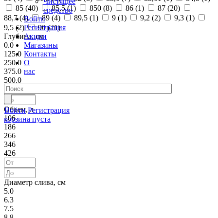
Чистящее
85 (
40
)
85,5 (
1
)
850 (
8
)
86 (
1
)
87 (
20
)
средство
88,7 (
4
)
89 (
4
)
89,5 (
1
)
9 (
1
)
9,2 (
2
)
9,3 (
1
)
Войти
Регистрация
9,5 (
2
)
90 (
21
)
Акции
Глубина, см
Магазины
0.0
Контакты
125.0
О
250.0
нас
375.0
500.0
Объем, л
Войти
Регистрация
106
корзина пуста
186
266
346
426
Диаметр слива, см
5.0
6.3
7.5
8.8