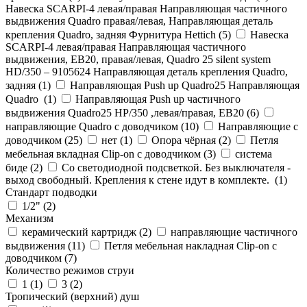
Навеска SCARPI-4 левая/правая Направляющая частичного
выдвижения Quadro правая/левая, Направляющая деталь
крепления Quadro, задняя Фурнитура Hettich (
5
)
Навеска
SCARPI-4 левая/правая Направляющая частичного
выдвижения, ЕВ20, правая/левая, Quadro 25 silent system
HD/350 – 9105624 Направляющая деталь крепления Quadro,
задняя (
1
)
Направляющая Push up Quadro25 Направляющая
Quadro (
1
)
Направляющая Push up частичного
выдвижения Quadro25 НР/350 ,левая/правая, ЕВ20 (
6
)
направляющие Quadro с доводчиком (
10
)
Направляющие с
доводчиком (
25
)
нет (
1
)
Опора чёрная (
2
)
Петля
мебельная вкладная Clip-on с доводчиком (
3
)
система
биде (
2
)
Со светодиодной подсветкой. Без выключателя -
выход свободный. Крепления к стене идут в комплекте. (
1
)
Стандарт подводки
1/2" (
2
)
Механизм
керамический картридж (
2
)
направляющие частичного
выдвижения (
11
)
Петля мебельная накладная Clip-on с
доводчиком (
7
)
Количество режимов струи
1 (
1
)
3 (
2
)
Тропический (верхний) душ