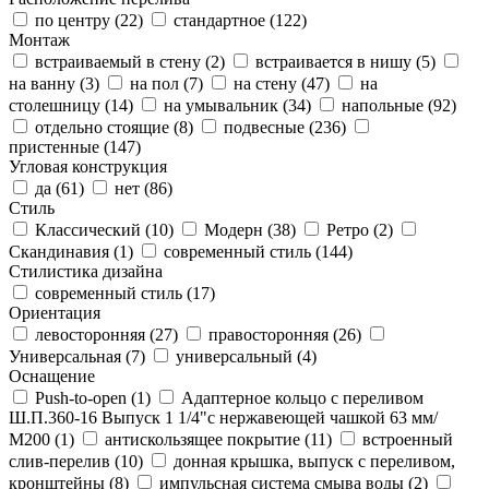
по центру (
22
)
стандартное (
122
)
Монтаж
встраиваемый в стену (
2
)
встраивается в нишу (
5
)
на ванну (
3
)
на пол (
7
)
на стену (
47
)
на
столешницу (
14
)
на умывальник (
34
)
напольные (
92
)
отдельно стоящие (
8
)
подвесные (
236
)
пристенные (
147
)
Угловая конструкция
да (
61
)
нет (
86
)
Стиль
Классический (
10
)
Модерн (
38
)
Ретро (
2
)
Скандинавия (
1
)
современный стиль (
144
)
Стилистика дизайна
современный стиль (
17
)
Ориентация
левосторонняя (
27
)
правосторонняя (
26
)
Универсальная (
7
)
универсальный (
4
)
Оснащение
Push-to-open (
1
)
Адаптерное кольцо с переливом
Ш.П.360-16 Выпуск 1 1/4"с нержавеющей чашкой 63 мм/
М200 (
1
)
антискользящее покрытие (
11
)
встроенный
слив-перелив (
10
)
донная крышка, выпуск с переливом,
кронштейны (
8
)
импульсная система смыва воды (
2
)