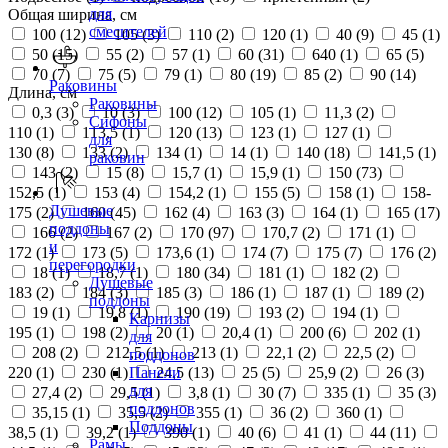
для
Общая ширина, см
смесителей
100 (
12
)
105 (
3
)
110 (
2
)
120 (
1
)
40 (
9
)
45 (
1
)
50 (
15
)
55 (
2
)
57 (
1
)
60 (
31
)
640 (
1
)
65 (
5
)
70 (
7
)
75 (
5
)
79 (
1
)
80 (
19
)
85 (
2
)
90 (
14
)
Раковины
Длина, см
Раковины
0,3 (
3
)
10 (
3
)
100 (
12
)
105 (
1
)
11,3 (
2
)
Сифоны
110 (
1
)
113,5 (
1
)
120 (
13
)
123 (
1
)
127 (
1
)
для
130 (
8
)
133 (
2
)
134 (
1
)
14 (
1
)
140 (
18
)
141,5 (
1
)
раковин
143 (
2
)
15 (
8
)
15,7 (
1
)
15,9 (
1
)
150 (
73
)
152,5 (
1
)
153 (
4
)
154,2 (
1
)
155 (
5
)
158 (
1
)
158-
Душевые
175 (
2
)
160 (
45
)
162 (
4
)
163 (
3
)
164 (
1
)
165 (
17
)
поддоны
166 (
2
)
167 (
2
)
170 (
97
)
170,7 (
2
)
171 (
1
)
и
172 (
1
)
173 (
5
)
173,6 (
1
)
174 (
7
)
175 (
7
)
176 (
2
)
перегородки
18 (
1
)
18,7 (
1
)
180 (
34
)
181 (
1
)
182 (
2
)
Душевые
183 (
2
)
184 (
3
)
185 (
3
)
186 (
1
)
187 (
1
)
189 (
2
)
поддоны
19 (
1
)
19,8 (
1
)
190 (
19
)
193 (
2
)
194 (
1
)
Карнизы
195 (
1
)
198 (
2
)
20 (
1
)
20,4 (
1
)
200 (
6
)
202 (
1
)
для
208 (
2
)
212,5 (
1
)
213 (
1
)
22,1 (
2
)
22,5 (
2
)
поддонов
220 (
1
)
230 (
1
)
24,5 (
13
)
25 (
5
)
25,9 (
2
)
26 (
3
)
Панели
для
27,4 (
2
)
29,5 (
1
)
3,8 (
1
)
30 (
7
)
335 (
1
)
35 (
3
)
поддонов
35,15 (
1
)
35,5 (
2
)
355 (
1
)
36 (
2
)
360 (
1
)
Поддоны
38,5 (
1
)
39,2 (
1
)
390 (
1
)
40 (
6
)
41 (
1
)
44 (
11
)
Рамы