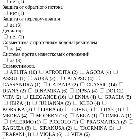
нет (
1
)
Защита от обратного потока
нет (
1
)
Защита от перекручивания
да (
3
)
Девиатор
нет (
1
)
Совместима с проточным водонагревателем
да (
4
)
Система против известковых отложений
да (
3
)
Совместимость
AELITA (
10
)
AFRODITA (
2
)
AGORA (
4
)
ASSOL (
1
)
AURA (
2
)
CALYPSO (
4
)
CASSANDRA (
1
)
CATANIA (
2
)
CLASSIC (
14
)
DIANA (
2
)
DINAMIKA (
6
)
DIPSA (
4
)
DOLCE
VITA (
2
)
ELEGANCE (
16
)
ENNA (
4
)
GRACIA (
5
)
IBIZA (
1
)
JULIANNA (
2
)
KLEO (
4
)
KORSIKA (
3
)
LIBRA (
4
)
LOVE (
1
)
LUXE (
1
)
MEDEA (
4
)
MODERN (
16
)
NEGA (
1
)
OMEGA (
1
)
PALERMO (
1
)
PICCOLO (
1
)
PRAGMATIKA (
2
)
RAGUZA (
8
)
SIRAKUSA (
2
)
TAORMINA (
3
)
TRAPANI (
1
)
VIOLA (
6
)
VITA (
6
)