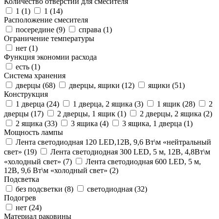
Количество отверстий для смесителя
1 (
1
)
1 (
14
)
Расположение смесителя
посередине (
9
)
справа (
1
)
Ограничение температуры
нет (
1
)
Функция экономии расхода
есть (
1
)
Система хранения
дверцы (
68
)
дверцы, ящики (
12
)
ящики (
51
)
Конструкция
1 дверца (
24
)
1 дверца, 2 ящика (
3
)
1 ящик (
28
)
2
дверцы (
17
)
2 дверцы, 1 ящик (
1
)
2 дверцы, 2 ящика (
2
)
2 ящика (
33
)
3 ящика (
4
)
3 ящика, 1 дверца (
1
)
Мощность лампы
Лента светодиодная 120 LED,12В, 9,6 Вт\м «нейтральный
свет» (
19
)
Лента светодиодная 300 LED, 5 м, 12В, 4,8Вт\м
«холодный свет» (
7
)
Лента светодиодная 600 LED, 5 м,
12В, 9,6 Вт\м «холодный свет» (
2
)
Подсветка
без подсветки (
8
)
светодиодная (
32
)
Подогрев
нет (
24
)
Материал раковины