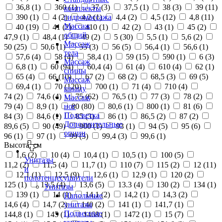
36,8 (
1
)
360 (
1
)
37 (
3
)
37,5 (
1
)
38 (
3
)
39 (
11
)
комплекты
390 (
1
)
4 (
2
)
4,2 (
1
)
4,4 (
2
)
4,5 (
12
)
4,8 (
11
)
гидромассажа
Массаж
40 (
19
)
41 (
2
)
410 (
1
)
42 (
2
)
43 (
1
)
45 (
2
)
общий
47,9 (
1
)
48,4 (
1
)
49 (
2
)
5 (
30
)
5,5 (
1
)
5,6 (
2
)
Массаж
50 (
25
)
50,6 (
1
)
55 (
3
)
56 (
5
)
56,4 (
1
)
56,6 (
1
)
тела
57,6 (
4
)
58 (
4
)
58,4 (
1
)
59 (
15
)
590 (
1
)
6 (
3
)
Массаж
6,8 (
1
)
60 (
94
)
60,4 (
4
)
61 (
4
)
610 (
4
)
62 (
1
)
спины
65 (
4
)
66 (
10
)
67 (
2
)
68 (
2
)
68,5 (
3
)
69 (
5
)
Массаж
69,4 (
1
)
70 (
120
)
700 (
1
)
71 (
4
)
710 (
4
)
шиацу
74 (
2
)
74,6 (
4
)
75 (
62
)
76,5 (
1
)
77 (
3
)
78 (
2
)
Массаж
79 (
4
)
8,9 (
1
)
80 (
80
)
80,6 (
1
)
800 (
1
)
81 (
6
)
ног
Подсветка
84 (
3
)
84,6 (
1
)
85 (
3
)
86 (
1
)
86,5 (
2
)
87 (
2
)
Дополнительные
89,6 (
5
)
90 (
49
)
900 (
1
)
93 (
1
)
94 (
5
)
95 (
6
)
опции
96 (
1
)
97 (
1
)
99 (
3
)
99,4 (
3
)
99,6 (
1
)
Высота, см
1,6 (
2
)
10 (
4
)
10,4 (
1
)
10,5 (
1
)
100 (
5
)
Унитазы
11,2 (
2
)
11,5 (
4
)
11,7 (
1
)
110 (
7
)
115 (
2
)
12 (
11
)
и
12,1 (
1
)
12,5 (
9
)
12,6 (
1
)
12,9 (
1
)
120 (
2
)
полотенцесушители
125 (
1
)
13,5 (
4
)
13,6 (
5
)
13.3 (
4
)
130 (
2
)
134 (
1
)
Унитазы
139 (
1
)
14 (
1
)
14,1 (
2
)
14,2 (
1
)
14,3 (
2
)
Напольные
14,6 (
4
)
14,7 (
2
)
140 (
2
)
141 (
1
)
141,7 (
1
)
унитазы
Подвесные
144,8 (
1
)
145 (
1
)
1468 (
1
)
1472 (
1
)
15 (
7
)