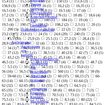
унитазы
15,4 (
1
)
15,5 (
4
)
15,9 (
5
)
150 (
1
)
151,6 (
3
)
Умные
156,9 (
3
)
159,1 (
1
)
16 (
1
)
16,2 (
2
)
16,35 (
1
)
унитазы
16,5 (
14
)
16,7 (
4
)
16,8 (
1
)
16.5 (
4
)
17 (
4
)
Инсталляции
17,2 (
3
)
17,9 (
7
)
170 (
4
)
176 (
1
)
18 (
8
)
18,6 (
4
)
Комплектующие
18,7 (
2
)
18,9 (
3
)
180 (
1
)
184 (
1
)
19 (
4
)
для
19,5 (
4
)
190 (
7
)
198 (
2
)
198,2 (
2
)
2,3 (
1
)
20 (
1
)
санфаянса
200 (
1
)
21,3 (
1
)
21,7 (
1
)
22 (
2
)
23 (
4
)
Полотенцесушители
23,2 (
1
)
23,6 (
1
)
24 (
5
)
24,6 (
20
)
240 (
5
)
25 (
1
)
25,5 (
20
)
25,9 (
2
)
25.5 (
1
)
27,2 (
2
)
28,4 (
3
)
Аксессуары
28,9 (
2
)
30 (
4
)
32 (
4
)
32,5 (
1
)
32,9 (
3
)
33,6 (
1
)
Аксессуары
34 (
1
)
34,5 (
1
)
35 (
1
)
35,5 (
9
)
36 (
2
)
36,5 (
3
)
для
37 (
12
)
37,5 (
1
)
38,5 (
1
)
40 (
23
)
42 (
7
)
43 (
1
)
ванной
43,2 (
2
)
44 (
11
)
45 (
2
)
45,3 (
4
)
46 (
4
)
Бумагодержатели
46,5 (
1
)
48 (
5
)
48,1 (
1
)
48,7 (
4
)
48,8 (
5
)
48.7 (
2
)
Держатели
5,5 (
1
)
50 (
30
)
54,5 (
1
)
55 (
11
)
55,0 (
1
)
для
56 (
16
)
56,5 (
78
)
56.5 (
8
)
560 (
1
)
57 (
8
)
59 (
9
)
полотенец
Дозаторы,
59-60 (
1
)
6 (
2
)
6,9 (
2
)
60 (
37
)
60,15 (
7
)
60-
стаканы
63 (
14
)
60.15 (
3
)
600 (
1
)
61 (
10
)
61-64 (
2
)
и
62 (
32
)
62-65 (
19
)
63 (
55
)
64 (
7
)
64,5 (
1
)
держатели
65 (
35
)
65,2 (
2
)
67 (
2
)
68 (
6
)
69,6 (
1
)
7 (
3
)
Ершики
7,2 (
3
)
7,5 (
1
)
70 (
10
)
70.5 (
1
)
73 (
1
)
75 (
4
)
Крючки
75,5 (
1
)
76 (
1
)
77 (
2
)
8 (
3
)
8,5 (
4
)
80 (
22
)
Мыльницы
81 (
4
)
81,5 (
1
)
82 (
8
)
83,6 (
7
)
83,61 (
1
)
84,5 (
1
)