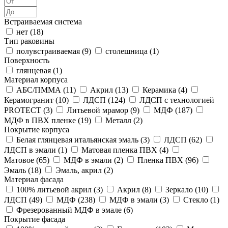
Встраиваемая система
нет (
18
)
Тип раковины
полувстраиваемая (
9
)
столешница (
1
)
Поверхность
глянцевая (
1
)
Материал корпуса
АБС/ПММА (
11
)
Акрил (
13
)
Керамика (
4
)
Керамогранит (
10
)
ЛДСП (
124
)
ЛДСП с технологией
PROTECT (
3
)
Литьевой мрамор (
9
)
МДФ (
187
)
МДФ в ПВХ пленке (
19
)
Металл (
2
)
Покрытие корпуса
Белая глянцевая итальянская эмаль (
3
)
ЛДСП (
62
)
ЛДСП в эмали (
1
)
Матовая пленка ПВХ (
4
)
Матовое (
65
)
МДФ в эмали (
2
)
Пленка ПВХ (
96
)
Эмаль (
18
)
Эмаль, акрил (
2
)
Материал фасада
100% литьевой акрил (
3
)
Акрил (
8
)
Зеркало (
10
)
ЛДСП (
49
)
МДФ (
238
)
МДФ в эмали (
3
)
Стекло (
1
)
Фрезерованный МДФ в эмале (
6
)
Покрытие фасада