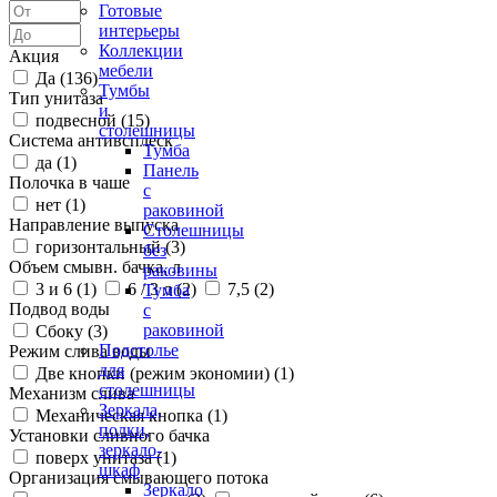
Готовые
интерьеры
Коллекции
Акция
мебели
Да (
136
)
Тумбы
Тип унитаза
и
подвесной (
15
)
столешницы
Система антивсплеск
Тумба
да (
1
)
Панель
Полочка в чаше
с
нет (
1
)
раковиной
Направление выпуска
Столешницы
горизонтальный (
3
)
без
Объем смывн. бачка, л
раковины
3 и 6 (
1
)
6 / 3 л (
2
)
7,5 (
2
)
Тумба
Подвод воды
с
раковиной
Сбоку (
3
)
Подстолье
Режим слива воды
для
Две кнопки (режим экономии) (
1
)
столешницы
Механизм слива
Зеркала,
Механическая кнопка (
1
)
полки,
Установки сливного бачка
зеркало-
поверх унитаза (
1
)
шкаф
Организация смывающего потока
Зеркало