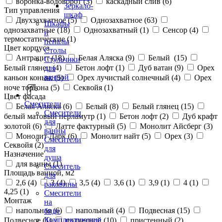
воронка-водоворот (
3
)
каскадный слив (
6
)
Зеркало-
Тип управления
шкаф
Двухзахватное (
5
)
Однозахватное (
63
)
Шкафы
однозахватные (
18
)
Однозахватный (
1
)
Сенсор (
4
)
и
термостатические (
1
)
пеналы
Цвет корпуса
Столы
Антрацит (
18
)
Белая Аляска (
9
)
Белый (
15
)
Стульчики
Белый глянец (
4
)
Бетон лофт (
1
)
Дуб ватан (
9
)
Орех
для
ванной
каньон коньяк (
5
)
Орех лучистый солнечный (
4
)
Орех
ноче тортона (
5
)
Секвойя (
1
)
Цвет фасада
Смесители
Белая Аляска (
6
)
Белый (
8
)
Белый глянец (
15
)
Смесители
белый матовый перламутр (
1
)
Бетон лофт (
2
)
Дуб крафт
для
золотой (
6
)
Латте фактурный (
5
)
Монолит Айсберг (
3
)
ванны
Монолит Дарк (
6
)
Монолит найт (
5
)
Орех (
3
)
Смесители
Секвойя (
2
)
для
Назначение
душа
для ванны (
1
)
Смеситель
Площадь ванной, м2
для
2,6 (
4
)
3 (
4
)
3,5 (
4
)
3,6 (
1
)
3,9 (
1
)
4 (
1
)
раковины
4,25 (
1
)
Смесители
Монтаж
на
напольная (
6
)
напольный (
4
)
Подвесная (
15
)
биде
Комплектующие
Подвесное (
1
)
подвесной (
10
)
пристенный (
2
)