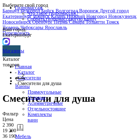
Выберите свой город
Гидромассаж
Барнаул
Белгород
Бийск
Волгоград
Воронеж
Другой город
Что такое гидромассаж?
Екатеринбург
Ижевск
Казань
Нижний Новгород
Новокузнецк
Собрать гидромассажную ванну
Новосибирск
Оренбург
Пермь
Самара
Тольятти
Томск
Тюмень
Чебоксары
Ярославль
Ваш город:
Перезвонить
Екатеринбург
Магазины
Каталог
товаров
Главная
-
Каталог
-
Смесители
- Смесители для душа
Ванны
Прямоугольные
Смесители для душа
Угловые
Асимметричные
Отдельностоящие
Фильтр
Комплекты
Цена
ванн
2 390
19 290
36 190
Мебель