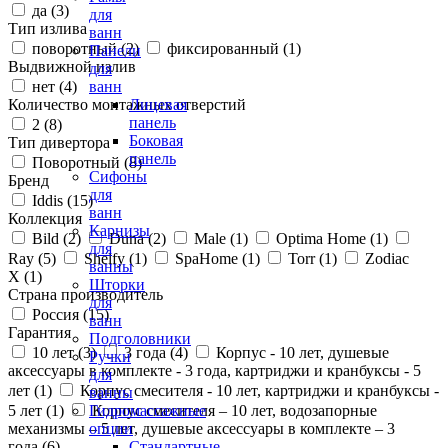
да (
3
)
для
Тип излива
ванн
поворотный (
2
)
фиксированный (
1
)
Панели
Выдвижной излив
для
нет (
4
)
ванн
Количество монтажных отверстий
Лицевая
панель
2 (
8
)
Боковая
Тип дивертора
панель
Поворотный (
8
)
Сифоны
Бренд
для
Iddis (
15
)
ванн
Коллекция
Карнизы
Bild (
2
)
Duna (
2
)
Male (
1
)
Optima Home (
1
)
для
Ray (
5
)
Shelfy (
1
)
SpaHome (
1
)
Torr (
1
)
Zodiac
ванны
X (
1
)
Шторки
Страна производитель
для
Россия (
15
)
ванн
Гарантия
Подголовники
10 лет (
3
)
3 года (
4
)
Корпус - 10 лет, душевые
Ручки
аксессуары в комплекте - 3 года, картриджи и кранбуксы - 5
для
лет (
1
)
Корпус смесителя - 10 лет, картриджи и кранбуксы -
ванны
5 лет (
1
)
Корпус смесителя – 10 лет, водозапорные
Гидромассажные
механизмы – 5 лет, душевые аксессуары в комплекте – 3
опции
года (
6
)
Стандартные