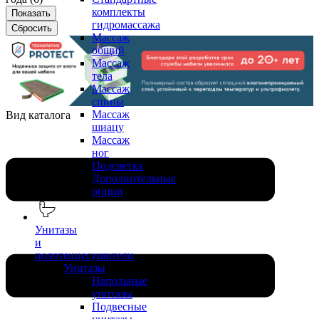
комплекты
гидромассажа
Массаж
общий
Массаж
тела
Массаж
спины
Массаж
Вид каталога
шиацу
Массаж
ног
Подсветка
Дополнительные
опции
Унитазы
и
полотенцесушители
Унитазы
Напольные
унитазы
Подвесные