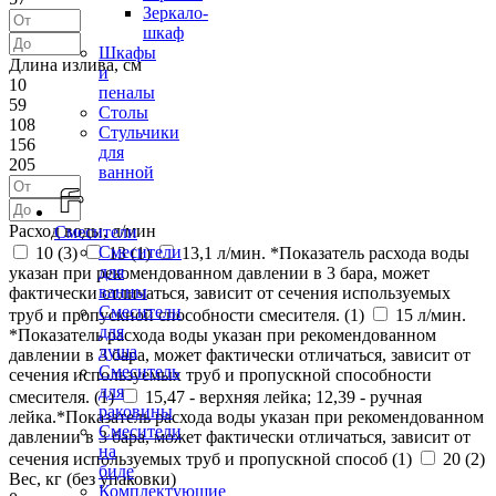
Зеркало-
шкаф
Шкафы
Длина излива, см
и
10
пеналы
59
Столы
108
Стульчики
156
для
205
ванной
Расход воды, л/мин
Смесители
Смесители
10 (
3
)
13 (
1
)
13,1 л/мин. *Показатель расхода воды
для
указан при рекомендованном давлении в 3 бара, может
ванны
фактически отличаться, зависит от сечения используемых
Смесители
труб и пропускной способности смесителя. (
1
)
15 л/мин.
для
*Показатель расхода воды указан при рекомендованном
душа
давлении в 3 бара, может фактически отличаться, зависит от
Смеситель
сечения используемых труб и пропускной способности
для
смесителя. (
1
)
15,47 - верхняя лейка; 12,39 - ручная
раковины
лейка.*Показатель расхода воды указан при рекомендованном
Смесители
давлении в 3 бара, может фактически отличаться, зависит от
на
сечения используемых труб и пропускной способ (
1
)
20 (
2
)
биде
Вес, кг (без упаковки)
Комплектующие