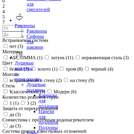
0
для
2
смесителей
4
5
7
Раковины
Раковины
Сифоны
Встраиваемая система
для
нет (
3
)
раковин
Материал
АБС/ПММА (
1
)
латунь (
11
)
нержавеющая сталь (
3
)
Цвет
Душевые
поддоны
белый (
2
)
золото (
1
)
хром (
8
)
черный (
4
)
и
Монтаж
перегородки
встраиваемый в стену (
2
)
на стену (
9
)
Душевые
Стиль
поддоны
Классический (
3
)
Модерн (
6
)
Карнизы
Количество режимов струи
для
1 (
1
)
3 (
2
)
поддонов
Защита от перекручивания
Панели
да (
3
)
для
Совместима с проточным водонагревателем
поддонов
да (
3
)
Поддоны
Система против известковых отложений
Рамы