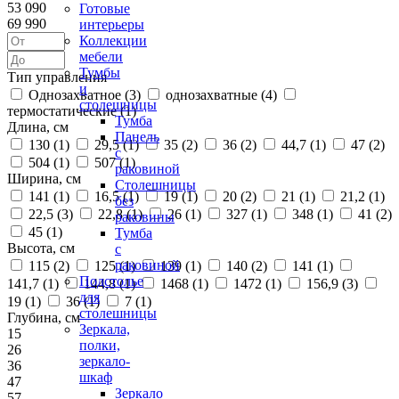
53 090
Готовые
69 990
интерьеры
Коллекции
мебели
Тумбы
Тип управления
и
Однозахватное (
3
)
однозахватные (
4
)
столешницы
термостатические (
1
)
Тумба
Длина, см
Панель
130 (
1
)
29,5 (
1
)
35 (
2
)
36 (
2
)
44,7 (
1
)
47 (
2
)
с
504 (
1
)
507 (
1
)
раковиной
Ширина, см
Столешницы
141 (
1
)
16,5 (
1
)
19 (
1
)
20 (
2
)
21 (
1
)
21,2 (
1
)
без
22,5 (
3
)
22,8 (
1
)
26 (
1
)
327 (
1
)
348 (
1
)
41 (
2
)
раковины
45 (
1
)
Тумба
Высота, см
с
раковиной
115 (
2
)
125 (
1
)
139 (
1
)
140 (
2
)
141 (
1
)
Подстолье
141,7 (
1
)
144,8 (
1
)
1468 (
1
)
1472 (
1
)
156,9 (
3
)
для
19 (
1
)
36 (
1
)
7 (
1
)
столешницы
Глубина, см
Зеркала,
15
полки,
26
зеркало-
36
шкаф
47
Зеркало
57