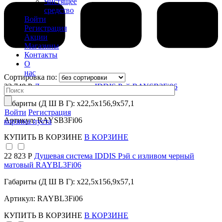
Чистящее
средство
Войти
Регистрация
Акции
Магазины
Контакты
О
нас
Сортировка по:
23 748 Р
Душевая система IDDIS Рэй RAYSB3Fi06
Габариты (Д Ш В Г): x22,5x156,9x57,1
Войти
Регистрация
Артикул: RAYSB3Fi06
корзина пуста
КУПИТЬ
В КОРЗИНЕ
В КОРЗИНЕ
22 823 Р
Душевая система IDDIS Рэй с изливом черный
матовый RAYBL3Fi06
Габариты (Д Ш В Г): x22,5x156,9x57,1
Артикул: RAYBL3Fi06
КУПИТЬ
В КОРЗИНЕ
В КОРЗИНЕ