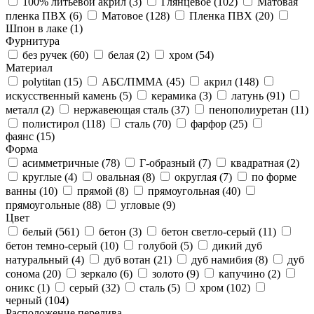
100% литьевой акрил (
3
)
Глянцевое (
102
)
Матовая
пленка ПВХ (
6
)
Матовое (
128
)
Пленка ПВХ (
20
)
Шпон в лаке (
1
)
Фурнитура
без ручек (
60
)
белая (
2
)
хром (
54
)
Материал
polytitan (
15
)
АБС/ПММА (
45
)
акрил (
148
)
искусственный камень (
5
)
керамика (
3
)
латунь (
91
)
металл (
2
)
нержавеющая сталь (
37
)
пенополиуретан (
11
)
полистирол (
118
)
сталь (
70
)
фарфор (
25
)
фаянс (
15
)
Форма
асимметричные (
78
)
Г-образный (
7
)
квадратная (
2
)
круглые (
4
)
овальная (
8
)
округлая (
7
)
по форме
ванны (
10
)
прямой (
8
)
прямоугольная (
40
)
прямоугольные (
88
)
угловые (
9
)
Цвет
белый (
561
)
бетон (
3
)
бетон светло-серый (
11
)
бетон темно-серый (
10
)
голубой (
5
)
дикий дуб
натуральный (
4
)
дуб вотан (
21
)
дуб намибия (
8
)
дуб
сонома (
20
)
зеркало (
6
)
золото (
9
)
капучино (
2
)
оникс (
1
)
серый (
32
)
сталь (
5
)
хром (
102
)
черный (
104
)
Расположение перелива