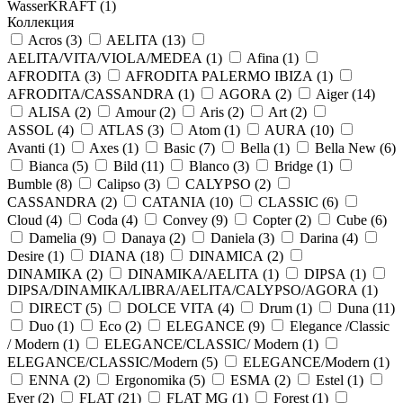
WasserKRAFT (
1
)
Коллекция
Acros (
3
)
AELITA (
13
)
AELITA/VITA/VIOLA/MEDEA (
1
)
Afina (
1
)
AFRODITA (
3
)
AFRODITA PALERMO IBIZA (
1
)
AFRODITA/CASSANDRA (
1
)
AGORA (
2
)
Aiger (
14
)
ALISA (
2
)
Amour (
2
)
Aris (
2
)
Art (
2
)
ASSOL (
4
)
ATLAS (
3
)
Atom (
1
)
AURA (
10
)
Avanti (
1
)
Axes (
1
)
Basic (
7
)
Bella (
1
)
Bella New (
6
)
Bianca (
5
)
Bild (
11
)
Blanco (
3
)
Bridge (
1
)
Bumble (
8
)
Calipso (
3
)
CALYPSO (
2
)
CASSANDRA (
2
)
CATANIA (
10
)
CLASSIC (
6
)
Cloud (
4
)
Coda (
4
)
Convey (
9
)
Copter (
2
)
Cube (
6
)
Damelia (
9
)
Danaya (
2
)
Daniela (
3
)
Darina (
4
)
Desire (
1
)
DIANA (
18
)
DINAMICA (
2
)
DINAMIKA (
2
)
DINAMIKA/AELITA (
1
)
DIPSA (
1
)
DIPSA/DINAMIKA/LIBRA/AELITA/CALYPSO/AGORA (
1
)
DIRECT (
5
)
DOLCE VITA (
4
)
Drum (
1
)
Duna (
11
)
Duo (
1
)
Eco (
2
)
ELEGANCE (
9
)
Elegance /Classic
/ Modern (
1
)
ELEGANCE/CLASSIC/ Modern (
1
)
ELEGANCE/CLASSIC/Modern (
5
)
ELEGANCE/Modern (
1
)
ENNA (
2
)
Ergonomika (
5
)
ESMA (
2
)
Estel (
1
)
Ever (
2
)
FLAT (
21
)
FLAT MG (
1
)
Forest (
1
)