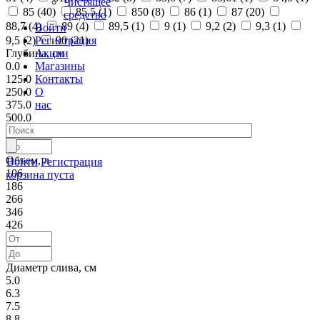
Чистящее
85 (
40
)
85,5 (
1
)
850 (
8
)
86 (
1
)
87 (
20
)
средство
88,7 (
4
)
89 (
4
)
89,5 (
1
)
9 (
1
)
9,2 (
2
)
9,3 (
1
)
Войти
Регистрация
9,5 (
2
)
90 (
21
)
Акции
Глубина, см
Магазины
0.0
Контакты
125.0
О
250.0
нас
375.0
500.0
Объем, л
Войти
Регистрация
106
корзина пуста
186
266
346
426
Диаметр слива, см
5.0
6.3
7.5
8.8