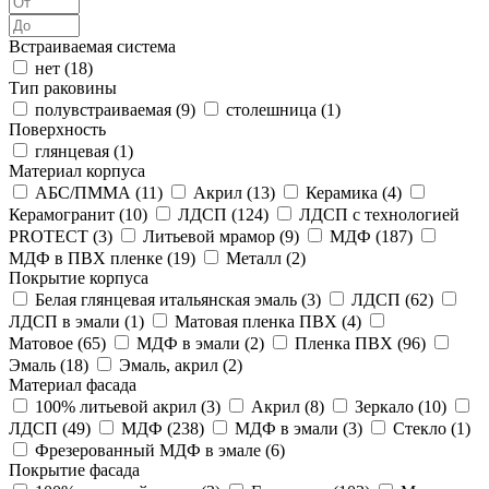
Встраиваемая система
нет (
18
)
Тип раковины
полувстраиваемая (
9
)
столешница (
1
)
Поверхность
глянцевая (
1
)
Материал корпуса
АБС/ПММА (
11
)
Акрил (
13
)
Керамика (
4
)
Керамогранит (
10
)
ЛДСП (
124
)
ЛДСП с технологией
PROTECT (
3
)
Литьевой мрамор (
9
)
МДФ (
187
)
МДФ в ПВХ пленке (
19
)
Металл (
2
)
Покрытие корпуса
Белая глянцевая итальянская эмаль (
3
)
ЛДСП (
62
)
ЛДСП в эмали (
1
)
Матовая пленка ПВХ (
4
)
Матовое (
65
)
МДФ в эмали (
2
)
Пленка ПВХ (
96
)
Эмаль (
18
)
Эмаль, акрил (
2
)
Материал фасада
100% литьевой акрил (
3
)
Акрил (
8
)
Зеркало (
10
)
ЛДСП (
49
)
МДФ (
238
)
МДФ в эмали (
3
)
Стекло (
1
)
Фрезерованный МДФ в эмале (
6
)
Покрытие фасада