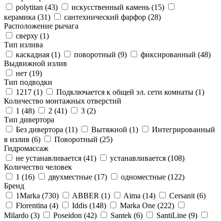
polytitan (
43
)
искусственный камень (
15
)
керамика (
31
)
сантехнический фарфор (
28
)
Расположение рычага
сверху (
1
)
Тип излива
каскадная (
1
)
поворотный (
9
)
фиксированный (
48
)
Выдвижной излив
нет (
19
)
Тип подводки
1217 (
1
)
Подключается к общей эл. сети комнаты (
1
)
Количество монтажных отверстий
1 (
48
)
2 (
41
)
3 (
2
)
Тип дивертора
Без дивертора (
11
)
Вытяжной (
1
)
Интегрированный
в излив (
6
)
Поворотный (
25
)
Гидромассаж
не устанавливается (
41
)
устанавливается (
108
)
Количество человек
1 (
16
)
двухместные (
17
)
одноместные (
122
)
Бренд
1Marka (
730
)
ABBER (
1
)
Aima (
14
)
Cersanit (
6
)
Florentina (
4
)
Iddis (
148
)
Marka One (
222
)
Milardo (
3
)
Poseidon (
42
)
Santek (
6
)
SantiLine (
9
)