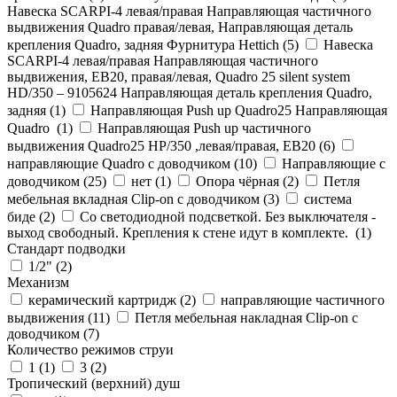
Навеска SCARPI-4 левая/правая Направляющая частичного
выдвижения Quadro правая/левая, Направляющая деталь
крепления Quadro, задняя Фурнитура Hettich (
5
)
Навеска
SCARPI-4 левая/правая Направляющая частичного
выдвижения, ЕВ20, правая/левая, Quadro 25 silent system
HD/350 – 9105624 Направляющая деталь крепления Quadro,
задняя (
1
)
Направляющая Push up Quadro25 Направляющая
Quadro (
1
)
Направляющая Push up частичного
выдвижения Quadro25 НР/350 ,левая/правая, ЕВ20 (
6
)
направляющие Quadro с доводчиком (
10
)
Направляющие с
доводчиком (
25
)
нет (
1
)
Опора чёрная (
2
)
Петля
мебельная вкладная Clip-on с доводчиком (
3
)
система
биде (
2
)
Со светодиодной подсветкой. Без выключателя -
выход свободный. Крепления к стене идут в комплекте. (
1
)
Стандарт подводки
1/2" (
2
)
Механизм
керамический картридж (
2
)
направляющие частичного
выдвижения (
11
)
Петля мебельная накладная Clip-on с
доводчиком (
7
)
Количество режимов струи
1 (
1
)
3 (
2
)
Тропический (верхний) душ