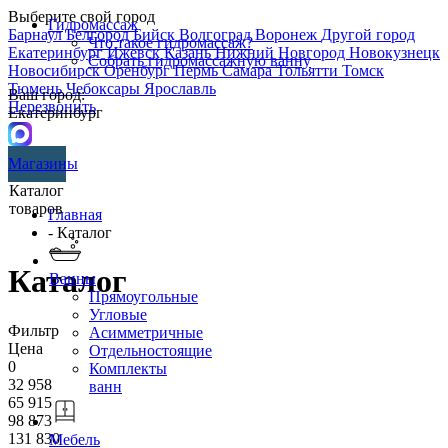
Выберите свой город
Гидромассаж
Барнаул
Белгород
Бийск
Волгоград
Воронеж
Другой город
Что такое гидромассаж?
Екатеринбург
Ижевск
Казань
Нижний Новгород
Новокузнецк
Собрать гидромассажную ванну
Новосибирск
Оренбург
Пермь
Самара
Тольятти
Томск
Тюмень
Чебоксары
Ярославль
Ваш город:
Перезвонить
Екатеринбург
Магазины
Каталог
товаров
Главная
- Каталог
Каталог
Ванны
Прямоугольные
Угловые
Фильтр
Асимметричные
Цена
Отдельностоящие
0
Комплекты
32 958
ванн
65 915
98 873
131 830
Мебель