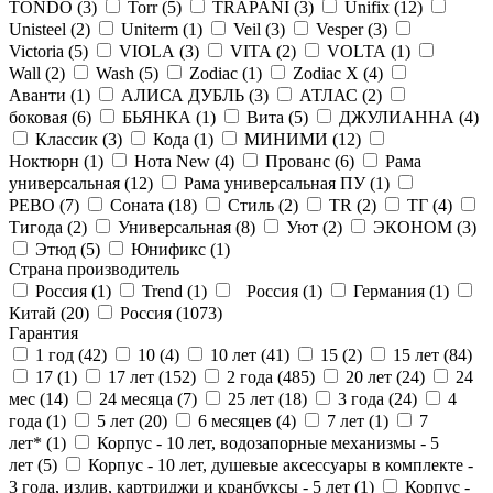
TONDO (
3
)
Torr (
5
)
TRAPANI (
3
)
Unifix (
12
)
Unisteel (
2
)
Uniterm (
1
)
Veil (
3
)
Vesper (
3
)
Victoria (
5
)
VIOLA (
3
)
VITA (
2
)
VOLTA (
1
)
Wall (
2
)
Wash (
5
)
Zodiac (
1
)
Zodiac X (
4
)
Аванти (
1
)
АЛИСА ДУБЛЬ (
3
)
АТЛАС (
2
)
боковая (
6
)
БЬЯНКА (
1
)
Вита (
5
)
ДЖУЛИАННА (
4
)
Классик (
3
)
Кода (
1
)
МИНИМИ (
12
)
Ноктюрн (
1
)
Нота New (
4
)
Прованс (
6
)
Рама
универсальная (
12
)
Рама универсальная ПУ (
1
)
РЕВО (
7
)
Соната (
18
)
Стиль (
2
)
ТR (
2
)
ТГ (
4
)
Тигода (
2
)
Универсальная (
8
)
Уют (
2
)
ЭКОНОМ (
3
)
Этюд (
5
)
Юнификс (
1
)
Страна производитель
Россия (
1
)
Trend (
1
)
Россия (
1
)
Германия (
1
)
Китай (
20
)
Россия (
1073
)
Гарантия
1 год (
42
)
10 (
4
)
10 лет (
41
)
15 (
2
)
15 лет (
84
)
17 (
1
)
17 лет (
152
)
2 года (
485
)
20 лет (
24
)
24
мес (
14
)
24 месяца (
7
)
25 лет (
18
)
3 года (
24
)
4
года (
1
)
5 лет (
20
)
6 месяцев (
4
)
7 лет (
1
)
7
лет* (
1
)
Корпус - 10 лет, водозапорные механизмы - 5
лет (
5
)
Корпус - 10 лет, душевые аксессуары в комплекте -
3 года, излив, картриджи и кранбуксы - 5 лет (
1
)
Корпус -