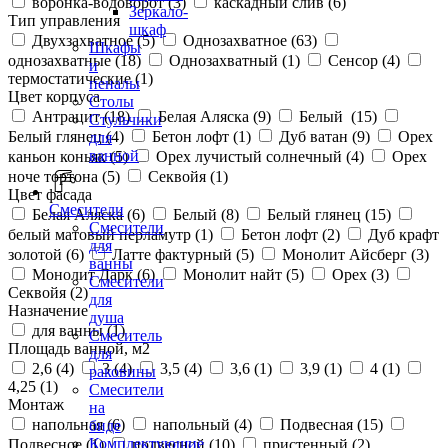
воронка-водоворот (
3
)
каскадный слив (
6
)
Зеркало-
Тип управления
шкаф
Двухзахватное (
5
)
Однозахватное (
63
)
Шкафы
однозахватные (
18
)
Однозахватный (
1
)
Сенсор (
4
)
и
термостатические (
1
)
пеналы
Цвет корпуса
Столы
Антрацит (
18
)
Белая Аляска (
9
)
Белый (
15
)
Стульчики
Белый глянец (
4
)
Бетон лофт (
1
)
Дуб ватан (
9
)
Орех
для
ванной
каньон коньяк (
5
)
Орех лучистый солнечный (
4
)
Орех
ноче тортона (
5
)
Секвойя (
1
)
Цвет фасада
Смесители
Белая Аляска (
6
)
Белый (
8
)
Белый глянец (
15
)
Смесители
белый матовый перламутр (
1
)
Бетон лофт (
2
)
Дуб крафт
для
золотой (
6
)
Латте фактурный (
5
)
Монолит Айсберг (
3
)
ванны
Монолит Дарк (
6
)
Монолит найт (
5
)
Орех (
3
)
Смесители
Секвойя (
2
)
для
Назначение
душа
для ванны (
1
)
Смеситель
Площадь ванной, м2
для
2,6 (
4
)
3 (
4
)
3,5 (
4
)
3,6 (
1
)
3,9 (
1
)
4 (
1
)
раковины
4,25 (
1
)
Смесители
Монтаж
на
напольная (
6
)
напольный (
4
)
Подвесная (
15
)
биде
Комплектующие
Подвесное (
1
)
подвесной (
10
)
пристенный (
2
)