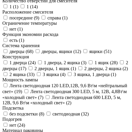
Количество отверстий для смесителя
1 (
1
)
1 (
14
)
Расположение смесителя
посередине (
9
)
справа (
1
)
Ограничение температуры
нет (
1
)
Функция экономии расхода
есть (
1
)
Система хранения
дверцы (
68
)
дверцы, ящики (
12
)
ящики (
51
)
Конструкция
1 дверца (
24
)
1 дверца, 2 ящика (
3
)
1 ящик (
28
)
2
дверцы (
17
)
2 дверцы, 1 ящик (
1
)
2 дверцы, 2 ящика (
2
)
2 ящика (
33
)
3 ящика (
4
)
3 ящика, 1 дверца (
1
)
Мощность лампы
Лента светодиодная 120 LED,12В, 9,6 Вт\м «нейтральный
свет» (
19
)
Лента светодиодная 300 LED, 5 м, 12В, 4,8Вт\м
«холодный свет» (
7
)
Лента светодиодная 600 LED, 5 м,
12В, 9,6 Вт\м «холодный свет» (
2
)
Подсветка
без подсветки (
8
)
светодиодная (
32
)
Подогрев
нет (
24
)
Материал раковины