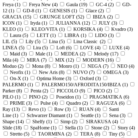
Freya (
1
)
Freya New (
4
)
Gaula (
19
)
GC-4 (
2
)
GD-
12 (
1
)
GD-8 (
1
)
GENESIS (
1
)
Glace (
2
)
GRACIA (
15
)
GRUNGE LOFT (
52
)
IBIZA (
2
)
ICON (
1
)
Iryda (
1
)
JULIANNA (
12
)
JULY (
3
)
KLEO (
1
)
KLEO/VITA (
1
)
KORSIKA (
4
)
Kvadro (
3
)
Laura (
5
)
LETT (
1
)
LIBRA (
1
)
LIDO (
3
)
LIL (
5
)
Lily (
5
)
Lina (
5
)
Lina Classic (
2
)
LINEA (
5
)
Lira (
5
)
Loft (
6
)
LOVE (
4
)
LUXE (
4
)
Maid (
3
)
Male (
1
)
MEDEA (
2
)
Melody (
17
)
Mila (
4
)
MIRA (
7
)
MIX (
12
)
MODERN (
16
)
Moduo (
2
)
Mona (
8
)
Monro (
1
)
NEGA (
7
)
NEO (
4
)
Neofix (
1
)
New Aris (
8
)
NUVO (
7
)
OMEGA (
3
)
On-X (
1
)
Optima Home (
3
)
Oxford (
3
)
PALERMO (
1
)
PALERMO150/AFRODITA150/IBIZA (
1
)
Parker (
8
)
Penta (
2
)
PICCOLO (
9
)
PICO (
2
)
PILO (
1
)
PINO (
2
)
Poseidon (
1
)
PRAGMATIKA (
6
)
PRIME (
3
)
Pulse (
4
)
Quadro (
2
)
RAGUZA (
6
)
Ray (
13
)
Revo (
1
)
Row (
3
)
RUAN (
4
)
Santi
Line (
1
)
Schwarzer Diamant (
1
)
Seattle (
1
)
Sena (
3
)
Shape (
14
)
Shelfy (
1
)
Simp (
2
)
SIRAKUSA (
4
)
Slide (
18
)
SpaHome (
1
)
Stella (
1
)
Stone (
2
)
Story (
4
)
Stretto (
5
)
TAORMINA (
2
)
TERA (
8
)
Tiny (
5
)