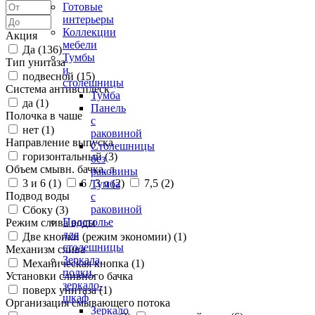
Готовые
интерьеры
Коллекции
Акция
мебели
Да (
136
)
Тумбы
Тип унитаза
и
подвесной (
15
)
столешницы
Система антивсплеск
Тумба
да (
1
)
Панель
Полочка в чаше
с
нет (
1
)
раковиной
Направление выпуска
Столешницы
горизонтальный (
3
)
без
Объем смывн. бачка, л
раковины
3 и 6 (
1
)
6 / 3 л (
2
)
7,5 (
2
)
Тумба
Подвод воды
с
раковиной
Сбоку (
3
)
Подстолье
Режим слива воды
для
Две кнопки (режим экономии) (
1
)
столешницы
Механизм слива
Зеркала,
Механическая кнопка (
1
)
полки,
Установки сливного бачка
зеркало-
поверх унитаза (
1
)
шкаф
Организация смывающего потока
Зеркало