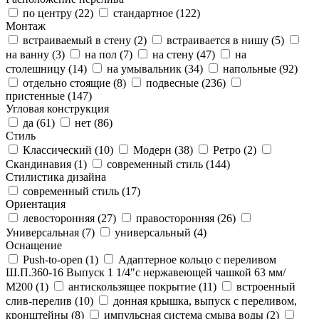
по центру (
22
)
стандартное (
122
)
Монтаж
встраиваемый в стену (
2
)
встраивается в нишу (
5
)
на ванну (
3
)
на пол (
7
)
на стену (
47
)
на
столешницу (
14
)
на умывальник (
34
)
напольные (
92
)
отдельно стоящие (
8
)
подвесные (
236
)
пристенные (
147
)
Угловая конструкция
да (
61
)
нет (
86
)
Стиль
Классический (
10
)
Модерн (
38
)
Ретро (
2
)
Скандинавия (
1
)
современный стиль (
144
)
Стилистика дизайна
современный стиль (
17
)
Ориентация
левосторонняя (
27
)
правосторонняя (
26
)
Универсальная (
7
)
универсальный (
4
)
Оснащение
Push-to-open (
1
)
Адаптерное кольцо с переливом
Ш.П.360-16 Выпуск 1 1/4"с нержавеющей чашкой 63 мм/
М200 (
1
)
антискользящее покрытие (
11
)
встроенный
слив-перелив (
10
)
донная крышка, выпуск с переливом,
кронштейны (
8
)
импульсная система смыва воды (
2
)