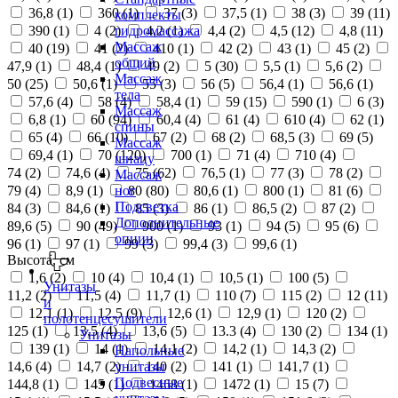
36,8 (
1
)
360 (
1
)
37 (
3
)
37,5 (
1
)
38 (
3
)
39 (
11
)
комплекты
390 (
1
)
4 (
2
)
4,2 (
1
)
4,4 (
2
)
4,5 (
12
)
4,8 (
11
)
гидромассажа
Массаж
40 (
19
)
41 (
2
)
410 (
1
)
42 (
2
)
43 (
1
)
45 (
2
)
общий
47,9 (
1
)
48,4 (
1
)
49 (
2
)
5 (
30
)
5,5 (
1
)
5,6 (
2
)
Массаж
50 (
25
)
50,6 (
1
)
55 (
3
)
56 (
5
)
56,4 (
1
)
56,6 (
1
)
тела
57,6 (
4
)
58 (
4
)
58,4 (
1
)
59 (
15
)
590 (
1
)
6 (
3
)
Массаж
6,8 (
1
)
60 (
94
)
60,4 (
4
)
61 (
4
)
610 (
4
)
62 (
1
)
спины
65 (
4
)
66 (
10
)
67 (
2
)
68 (
2
)
68,5 (
3
)
69 (
5
)
Массаж
69,4 (
1
)
70 (
120
)
700 (
1
)
71 (
4
)
710 (
4
)
шиацу
74 (
2
)
74,6 (
4
)
75 (
62
)
76,5 (
1
)
77 (
3
)
78 (
2
)
Массаж
79 (
4
)
8,9 (
1
)
80 (
80
)
80,6 (
1
)
800 (
1
)
81 (
6
)
ног
Подсветка
84 (
3
)
84,6 (
1
)
85 (
3
)
86 (
1
)
86,5 (
2
)
87 (
2
)
Дополнительные
89,6 (
5
)
90 (
49
)
900 (
1
)
93 (
1
)
94 (
5
)
95 (
6
)
опции
96 (
1
)
97 (
1
)
99 (
3
)
99,4 (
3
)
99,6 (
1
)
Высота, см
1,6 (
2
)
10 (
4
)
10,4 (
1
)
10,5 (
1
)
100 (
5
)
Унитазы
11,2 (
2
)
11,5 (
4
)
11,7 (
1
)
110 (
7
)
115 (
2
)
12 (
11
)
и
12,1 (
1
)
12,5 (
9
)
12,6 (
1
)
12,9 (
1
)
120 (
2
)
полотенцесушители
125 (
1
)
13,5 (
4
)
13,6 (
5
)
13.3 (
4
)
130 (
2
)
134 (
1
)
Унитазы
139 (
1
)
14 (
1
)
14,1 (
2
)
14,2 (
1
)
14,3 (
2
)
Напольные
14,6 (
4
)
14,7 (
2
)
140 (
2
)
141 (
1
)
141,7 (
1
)
унитазы
Подвесные
144,8 (
1
)
145 (
1
)
1468 (
1
)
1472 (
1
)
15 (
7
)