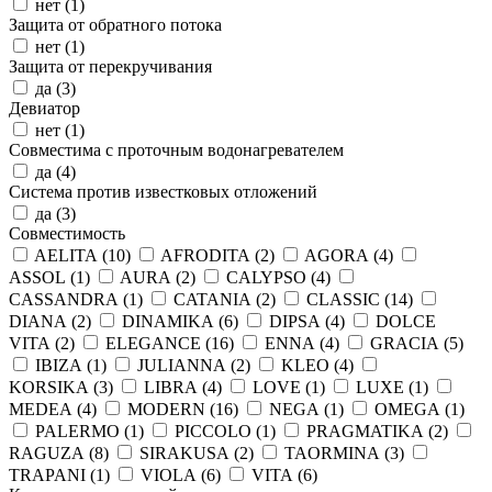
нет (
1
)
Защита от обратного потока
нет (
1
)
Защита от перекручивания
да (
3
)
Девиатор
нет (
1
)
Совместима с проточным водонагревателем
да (
4
)
Система против известковых отложений
да (
3
)
Совместимость
AELITA (
10
)
AFRODITA (
2
)
AGORA (
4
)
ASSOL (
1
)
AURA (
2
)
CALYPSO (
4
)
CASSANDRA (
1
)
CATANIA (
2
)
CLASSIC (
14
)
DIANA (
2
)
DINAMIKA (
6
)
DIPSA (
4
)
DOLCE
VITA (
2
)
ELEGANCE (
16
)
ENNA (
4
)
GRACIA (
5
)
IBIZA (
1
)
JULIANNA (
2
)
KLEO (
4
)
KORSIKA (
3
)
LIBRA (
4
)
LOVE (
1
)
LUXE (
1
)
MEDEA (
4
)
MODERN (
16
)
NEGA (
1
)
OMEGA (
1
)
PALERMO (
1
)
PICCOLO (
1
)
PRAGMATIKA (
2
)
RAGUZA (
8
)
SIRAKUSA (
2
)
TAORMINA (
3
)
TRAPANI (
1
)
VIOLA (
6
)
VITA (
6
)