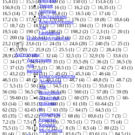
унитазы
15,4 (
1
)
15,5 (
4
)
15,9 (
5
)
150 (
1
)
151,6 (
3
)
Умные
156,9 (
3
)
159,1 (
1
)
16 (
1
)
16,2 (
2
)
16,35 (
1
)
унитазы
16,5 (
14
)
16,7 (
4
)
16,8 (
1
)
16.5 (
4
)
17 (
4
)
Инсталляции
17,2 (
3
)
17,9 (
7
)
170 (
4
)
176 (
1
)
18 (
8
)
18,6 (
4
)
Комплектующие
18,7 (
2
)
18,9 (
3
)
180 (
1
)
184 (
1
)
19 (
4
)
для
19,5 (
4
)
190 (
7
)
198 (
2
)
198,2 (
2
)
2,3 (
1
)
20 (
1
)
санфаянса
200 (
1
)
21,3 (
1
)
21,7 (
1
)
22 (
2
)
23 (
4
)
Полотенцесушители
23,2 (
1
)
23,6 (
1
)
24 (
5
)
24,6 (
20
)
240 (
5
)
25 (
1
)
25,5 (
20
)
25,9 (
2
)
25.5 (
1
)
27,2 (
2
)
28,4 (
3
)
Аксессуары
28,9 (
2
)
30 (
4
)
32 (
4
)
32,5 (
1
)
32,9 (
3
)
33,6 (
1
)
Аксессуары
34 (
1
)
34,5 (
1
)
35 (
1
)
35,5 (
9
)
36 (
2
)
36,5 (
3
)
для
37 (
12
)
37,5 (
1
)
38,5 (
1
)
40 (
23
)
42 (
7
)
43 (
1
)
ванной
43,2 (
2
)
44 (
11
)
45 (
2
)
45,3 (
4
)
46 (
4
)
Бумагодержатели
46,5 (
1
)
48 (
5
)
48,1 (
1
)
48,7 (
4
)
48,8 (
5
)
48.7 (
2
)
Держатели
5,5 (
1
)
50 (
30
)
54,5 (
1
)
55 (
11
)
55,0 (
1
)
для
56 (
16
)
56,5 (
78
)
56.5 (
8
)
560 (
1
)
57 (
8
)
59 (
9
)
полотенец
Дозаторы,
59-60 (
1
)
6 (
2
)
6,9 (
2
)
60 (
37
)
60,15 (
7
)
60-
стаканы
63 (
14
)
60.15 (
3
)
600 (
1
)
61 (
10
)
61-64 (
2
)
и
62 (
32
)
62-65 (
19
)
63 (
55
)
64 (
7
)
64,5 (
1
)
держатели
65 (
35
)
65,2 (
2
)
67 (
2
)
68 (
6
)
69,6 (
1
)
7 (
3
)
Ершики
7,2 (
3
)
7,5 (
1
)
70 (
10
)
70.5 (
1
)
73 (
1
)
75 (
4
)
Крючки
75,5 (
1
)
76 (
1
)
77 (
2
)
8 (
3
)
8,5 (
4
)
80 (
22
)
Мыльницы
81 (
4
)
81,5 (
1
)
82 (
8
)
83,6 (
7
)
83,61 (
1
)
84,5 (
1
)