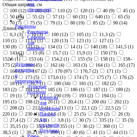
для
Общая ширина, см
смесителей
100 (
12
)
105 (
3
)
110 (
2
)
120 (
1
)
40 (
9
)
45 (
1
)
50 (
15
)
55 (
2
)
57 (
1
)
60 (
31
)
640 (
1
)
65 (
5
)
70 (
7
)
75 (
5
)
79 (
1
)
80 (
19
)
85 (
2
)
90 (
14
)
Раковины
Длина, см
Раковины
0,3 (
3
)
10 (
3
)
100 (
12
)
105 (
1
)
11,3 (
2
)
Сифоны
110 (
1
)
113,5 (
1
)
120 (
13
)
123 (
1
)
127 (
1
)
для
130 (
8
)
133 (
2
)
134 (
1
)
14 (
1
)
140 (
18
)
141,5 (
1
)
раковин
143 (
2
)
15 (
8
)
15,7 (
1
)
15,9 (
1
)
150 (
73
)
152,5 (
1
)
153 (
4
)
154,2 (
1
)
155 (
5
)
158 (
1
)
158-
Душевые
175 (
2
)
160 (
45
)
162 (
4
)
163 (
3
)
164 (
1
)
165 (
17
)
поддоны
166 (
2
)
167 (
2
)
170 (
97
)
170,7 (
2
)
171 (
1
)
и
172 (
1
)
173 (
5
)
173,6 (
1
)
174 (
7
)
175 (
7
)
176 (
2
)
перегородки
18 (
1
)
18,7 (
1
)
180 (
34
)
181 (
1
)
182 (
2
)
Душевые
183 (
2
)
184 (
3
)
185 (
3
)
186 (
1
)
187 (
1
)
189 (
2
)
поддоны
19 (
1
)
19,8 (
1
)
190 (
19
)
193 (
2
)
194 (
1
)
Карнизы
195 (
1
)
198 (
2
)
20 (
1
)
20,4 (
1
)
200 (
6
)
202 (
1
)
для
208 (
2
)
212,5 (
1
)
213 (
1
)
22,1 (
2
)
22,5 (
2
)
поддонов
220 (
1
)
230 (
1
)
24,5 (
13
)
25 (
5
)
25,9 (
2
)
26 (
3
)
Панели
для
27,4 (
2
)
29,5 (
1
)
3,8 (
1
)
30 (
7
)
335 (
1
)
35 (
3
)
поддонов
35,15 (
1
)
35,5 (
2
)
355 (
1
)
36 (
2
)
360 (
1
)
Поддоны
38,5 (
1
)
39,2 (
1
)
390 (
1
)
40 (
6
)
41 (
1
)
44 (
11
)
Рамы