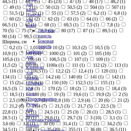
44,5 (
1
)
44,7 (
5
)
45 (
23
)
47 (
3
)
48 (
17
)
48,2 (
1
)
для
49 (
1
)
5 (
1
)
50 (
12
)
50,5 (
2
)
504 (
1
)
507 (
1
)
ванн
51,5 (
1
)
52 (
1
)
55 (
1
)
57,5 (
2
)
6,2 (
1
)
6,8 (
1
)
Панели
60 (
2
)
61 (
2
)
62 (
2
)
63 (
1
)
64 (
1
)
66 (
2
)
для
66,5 (
1
)
67 (
1
)
68 (
1
)
69,5 (
1
)
7,5 (
1
)
7,8 (
1
)
ванн
70 (
5
)
75 (
7
)
8,7 (
2
)
80 (
17
)
87 (
1
)
89,5 (
1
)
Лицевая
панель
90 (
14
)
99,5 (
1
)
Боковая
Ширина, см
панель
0,2 (
1
)
1,01 (
1
)
10 (
2
)
10,3 (
2
)
10,5 (
3
)
Сифоны
10,9 (
1
)
100 (
64
)
1000 (
2
)
101 (
2
)
105 (
10
)
для
105,6 (
1
)
106 (
4
)
106,5 (
3
)
107 (
1
)
109 (
1
)
ванн
11,5 (
2
)
110 (
8
)
1100а (
1
)
111 (
1
)
112 (
2
)
113 (
1
)
Карнизы
116 (
1
)
116,5 (
1
)
12,2 (
2
)
12,4 (
1
)
120 (
11
)
для
134 (
1
)
135 (
2
)
14,2 (
4
)
140 (
6
)
141 (
1
)
142 (
1
)
ванны
15 (
2
)
15,9 (
1
)
150 (
10
)
152,5 (
1
)
155 (
1
)
Шторки
16,5 (
3
)
17,9 (
3
)
170 (
2
)
18 (
2
)
18,3 (
1
)
18,4 (
3
)
для
ванн
18,5 (
1
)
180 (
6
)
19 (
3
)
19,6 (
1
)
19,9 (
2
)
2 (
5
)
Подголовники
2,5 (
108
)
2,7 (
2
)
2,8 (
10
)
2,9 (
4
)
20 (
6
)
21 (
2
)
Ручки
21,2 (
6
)
21,4 (
7
)
21,5 (
3
)
21,7 (
5
)
22,5 (
3
)
для
22,8 (
1
)
24 (
1
)
24,5 (
1
)
25 (
3
)
26 (
1
)
28,5 (
1
)
ванны
28.5 (
1
)
29 (
1
)
29,6 (
1
)
29,7 (
3
)
3 (
10
)
3,1 (
1
)
Гидромассажные
3,6 (
6
)
3,8 (
1
)
30 (
9
)
31,4 (
1
)
327 (
1
)
34,2 (
5
)
опции
34,5 (
1
)
348 (
1
)
35 (
20
)
355 (
1
)
36 (
8
)
36,5 (
11
)
Стандартные