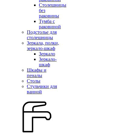
Столешницы
без
раковины
Тумба с
раковиной
Подстолье для
столешницы
Зеркала, полки,
зеркало-шкаф
Зеркало
Зеркало-
шкаф
Шкафы и
пеналы
Столы
Стульчики для
ванной