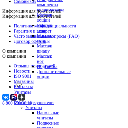
Самовывоз
комплекты
гидромассажа
Информация для покупателей
Массаж
Информация для покупателей
общий
Массаж
Политика конфиденциальности
тела
Гарантия и возврат
Массаж
Часто задаваемые вопросы (FAQ)
спины
Договор оферты
Массаж
О компании
шиацу
О компании
Массаж
ног
Отзывы покупателей
Подсветка
Новости
Дополнительные
ISO 9001
опции
Магазины
Контакты
Унитазы
и
полотенцесушители
8 800 550 30 13
Унитазы
Напольные
унитазы
Подвесные