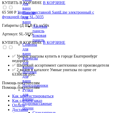
КУПИТЬ
В КОРЗИНЕ
В КОРЗИНЕ
для
ванн
65 500 Р
Унитаз приставной SantiLine электронный с
Панели
функцией биде SL-5035
для
ванн
Габариты (Д Ш В Г): xx50x
Лицевая
панель
Артикул: SL-5035
Боковая
панель
КУПИТЬ
В КОРЗИНЕ
В КОРЗИНЕ
Сифоны
для
ванн
✅ Умные унитазы купить в городе Екатеринбург
Карнизы
недорого.
для
✅ Широкий ассортимент сантехники от производителя
ванны
✅ 2 видов в каталоге Умные унитазы по цене от
Шторки
63300.08 руб.
для
ванн
Помощь покупателям
Подголовники
Помощь покупателям
Ручки
для
Как зарегистрироваться
ванны
Как сделать заказ
Гидромассажные
Оплата
опции
Доставка
Стандартные