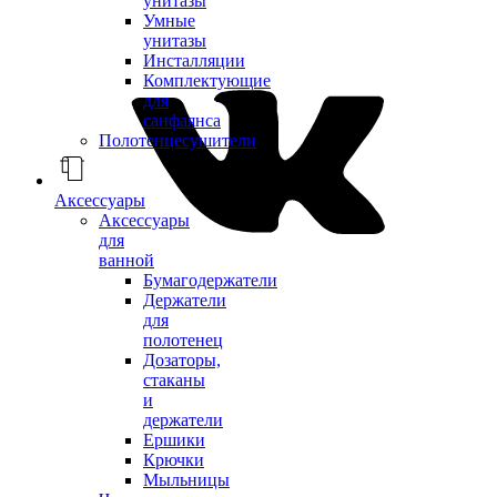
унитазы
Умные
унитазы
Инсталляции
Комплектующие
для
санфаянса
Полотенцесушители
Аксессуары
Аксессуары
для
ванной
Бумагодержатели
Держатели
для
полотенец
Дозаторы,
стаканы
и
держатели
Ершики
Крючки
Мыльницы