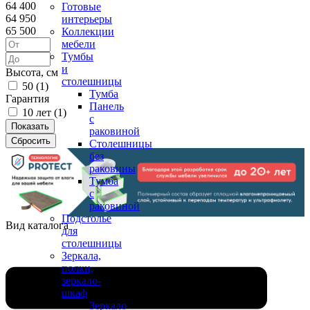
64 400
Готовые
64 950
интерьеры
65 500
Коллекции
мебели
Тумбы
и
Высота, см
столешницы
50 (
1
)
Тумба
Гарантия
Панель
10 лет (
1
)
с
раковиной
Столешницы
без
раковины
Тумба
с
раковиной
Подстолье
Вид каталога
для
столешницы
Зеркала,
полки,
зеркало-
шкаф
Зеркало