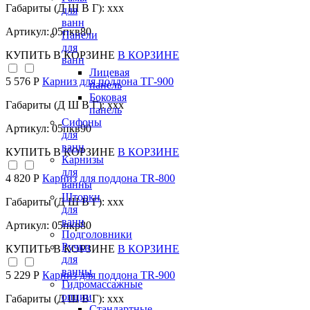
Габариты (Д Ш В Г): xxx
для
ванн
Артикул: 05пкв80
Панели
для
КУПИТЬ
В КОРЗИНЕ
В КОРЗИНЕ
ванн
Лицевая
5 576 Р
Карниз для поддона TГ-900
панель
Боковая
Габариты (Д Ш В Г): xxx
панель
Сифоны
Артикул: 05пкв90
для
ванн
КУПИТЬ
В КОРЗИНЕ
В КОРЗИНЕ
Карнизы
для
4 820 Р
Карниз для поддона TR-800
ванны
Шторки
Габариты (Д Ш В Г): xxx
для
ванн
Артикул: 05пкр80
Подголовники
Ручки
КУПИТЬ
В КОРЗИНЕ
В КОРЗИНЕ
для
ванны
5 229 Р
Карниз для поддона TR-900
Гидромассажные
опции
Габариты (Д Ш В Г): xxx
Стандартные