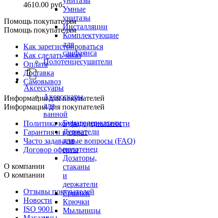
унитазы
4610.00 руб.
Умные
унитазы
Помощь покупателям
Инсталляции
Помощь покупателям
Комплектующие
для
Как зарегистрироваться
санфаянса
Как сделать заказ
Полотенцесушители
Оплата
Доставка
Самовывоз
Аксессуары
Аксессуары
Информация для покупателей
для
Информация для покупателей
ванной
Бумагодержатели
Политика конфиденциальности
Держатели
Гарантия и возврат
для
Часто задаваемые вопросы (FAQ)
полотенец
Договор оферты
Дозаторы,
О компании
стаканы
О компании
и
держатели
Отзывы покупателей
Ершики
Новости
Крючки
ISO 9001
Мыльницы
Магазины