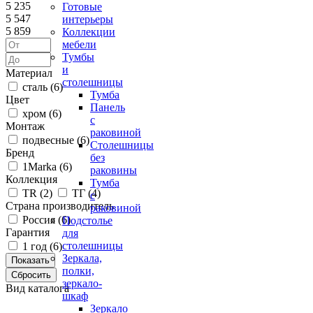
5 235
Готовые
5 547
интерьеры
5 859
Коллекции
мебели
Тумбы
и
Материал
столешницы
сталь (
6
)
Тумба
Цвет
Панель
хром (
6
)
с
Монтаж
раковиной
подвесные (
6
)
Столешницы
Бренд
без
1Marka (
6
)
раковины
Коллекция
Тумба
ТR (
2
)
ТГ (
4
)
с
Страна производитель
раковиной
Россия (
6
)
Подстолье
Гарантия
для
столешницы
1 год (
6
)
Зеркала,
полки,
зеркало-
Вид каталога
шкаф
Зеркало