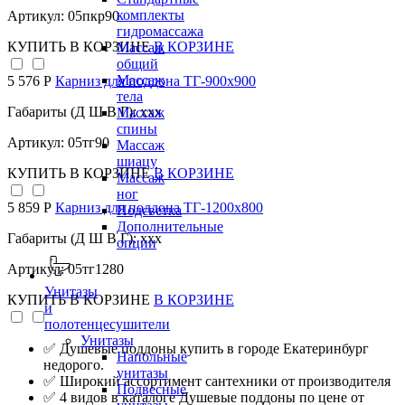
комплекты
Артикул: 05пкр90
гидромассажа
КУПИТЬ
В КОРЗИНЕ
В КОРЗИНЕ
Массаж
общий
Массаж
5 576 Р
Карниз для поддона TГ-900х900
тела
Габариты (Д Ш В Г): xxx
Массаж
спины
Артикул: 05тг90
Массаж
шиацу
КУПИТЬ
В КОРЗИНЕ
В КОРЗИНЕ
Массаж
ног
5 859 Р
Карниз для поддона TГ-1200х800
Подсветка
Дополнительные
Габариты (Д Ш В Г): xxx
опции
Артикул: 05тг1280
Унитазы
КУПИТЬ
В КОРЗИНЕ
В КОРЗИНЕ
и
полотенцесушители
Унитазы
✅ Душевые поддоны купить в городе Екатеринбург
Напольные
недорого.
унитазы
✅ Широкий ассортимент сантехники от производителя
Подвесные
✅ 4 видов в каталоге Душевые поддоны по цене от