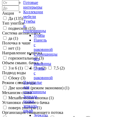
Готовые
интерьеры
Коллекции
Акция
мебели
Да (
135
)
Тумбы
Тип унитаза
и
подвесной (
15
)
столешницы
Система антивсплеск
Тумба
да (
1
)
Панель
Полочка в чаше
с
нет (
1
)
раковиной
Направление выпуска
Столешницы
горизонтальный (
3
)
без
Объем смывн. бачка, л
раковины
3 и 6 (
1
)
6 / 3 л (
2
)
7,5 (
2
)
Тумба
Подвод воды
с
раковиной
Сбоку (
3
)
Подстолье
Режим слива воды
для
Две кнопки (режим экономии) (
1
)
столешницы
Механизм слива
Зеркала,
Механическая кнопка (
1
)
полки,
Установки сливного бачка
зеркало-
поверх унитаза (
1
)
шкаф
Организация смывающего потока
Зеркало