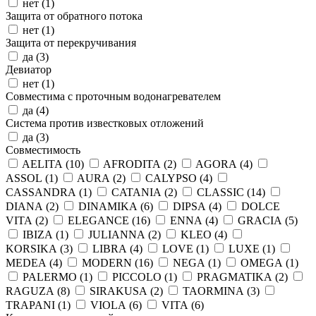
нет (
1
)
Защита от обратного потока
нет (
1
)
Защита от перекручивания
да (
3
)
Девиатор
нет (
1
)
Совместима с проточным водонагревателем
да (
4
)
Система против известковых отложений
да (
3
)
Совместимость
AELITA (
10
)
AFRODITA (
2
)
AGORA (
4
)
ASSOL (
1
)
AURA (
2
)
CALYPSO (
4
)
CASSANDRA (
1
)
CATANIA (
2
)
CLASSIC (
14
)
DIANA (
2
)
DINAMIKA (
6
)
DIPSA (
4
)
DOLCE
VITA (
2
)
ELEGANCE (
16
)
ENNA (
4
)
GRACIA (
5
)
IBIZA (
1
)
JULIANNA (
2
)
KLEO (
4
)
KORSIKA (
3
)
LIBRA (
4
)
LOVE (
1
)
LUXE (
1
)
MEDEA (
4
)
MODERN (
16
)
NEGA (
1
)
OMEGA (
1
)
PALERMO (
1
)
PICCOLO (
1
)
PRAGMATIKA (
2
)
RAGUZA (
8
)
SIRAKUSA (
2
)
TAORMINA (
3
)
TRAPANI (
1
)
VIOLA (
6
)
VITA (
6
)