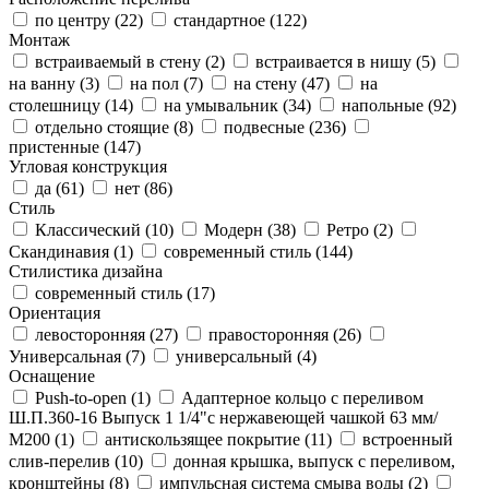
по центру (
22
)
стандартное (
122
)
Монтаж
встраиваемый в стену (
2
)
встраивается в нишу (
5
)
на ванну (
3
)
на пол (
7
)
на стену (
47
)
на
столешницу (
14
)
на умывальник (
34
)
напольные (
92
)
отдельно стоящие (
8
)
подвесные (
236
)
пристенные (
147
)
Угловая конструкция
да (
61
)
нет (
86
)
Стиль
Классический (
10
)
Модерн (
38
)
Ретро (
2
)
Скандинавия (
1
)
современный стиль (
144
)
Стилистика дизайна
современный стиль (
17
)
Ориентация
левосторонняя (
27
)
правосторонняя (
26
)
Универсальная (
7
)
универсальный (
4
)
Оснащение
Push-to-open (
1
)
Адаптерное кольцо с переливом
Ш.П.360-16 Выпуск 1 1/4"с нержавеющей чашкой 63 мм/
М200 (
1
)
антискользящее покрытие (
11
)
встроенный
слив-перелив (
10
)
донная крышка, выпуск с переливом,
кронштейны (
8
)
импульсная система смыва воды (
2
)