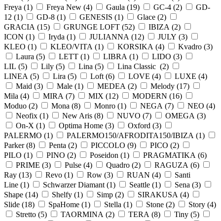
Freya (
1
)
Freya New (
4
)
Gaula (
19
)
GC-4 (
2
)
GD-
12 (
1
)
GD-8 (
1
)
GENESIS (
1
)
Glace (
2
)
GRACIA (
15
)
GRUNGE LOFT (
52
)
IBIZA (
2
)
ICON (
1
)
Iryda (
1
)
JULIANNA (
12
)
JULY (
3
)
KLEO (
1
)
KLEO/VITA (
1
)
KORSIKA (
4
)
Kvadro (
3
)
Laura (
5
)
LETT (
1
)
LIBRA (
1
)
LIDO (
3
)
LIL (
5
)
Lily (
5
)
Lina (
5
)
Lina Classic (
2
)
LINEA (
5
)
Lira (
5
)
Loft (
6
)
LOVE (
4
)
LUXE (
4
)
Maid (
3
)
Male (
1
)
MEDEA (
2
)
Melody (
17
)
Mila (
4
)
MIRA (
7
)
MIX (
12
)
MODERN (
16
)
Moduo (
2
)
Mona (
8
)
Monro (
1
)
NEGA (
7
)
NEO (
4
)
Neofix (
1
)
New Aris (
8
)
NUVO (
7
)
OMEGA (
3
)
On-X (
1
)
Optima Home (
3
)
Oxford (
3
)
PALERMO (
1
)
PALERMO150/AFRODITA150/IBIZA (
1
)
Parker (
8
)
Penta (
2
)
PICCOLO (
9
)
PICO (
2
)
PILO (
1
)
PINO (
2
)
Poseidon (
1
)
PRAGMATIKA (
6
)
PRIME (
3
)
Pulse (
4
)
Quadro (
2
)
RAGUZA (
6
)
Ray (
13
)
Revo (
1
)
Row (
3
)
RUAN (
4
)
Santi
Line (
1
)
Schwarzer Diamant (
1
)
Seattle (
1
)
Sena (
3
)
Shape (
14
)
Shelfy (
1
)
Simp (
2
)
SIRAKUSA (
4
)
Slide (
18
)
SpaHome (
1
)
Stella (
1
)
Stone (
2
)
Story (
4
)
Stretto (
5
)
TAORMINA (
2
)
TERA (
8
)
Tiny (
5
)