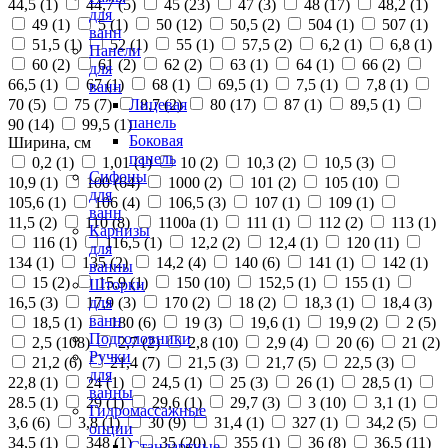
44,5 (
1
)
44,7 (
5
)
45 (
23
)
47 (
3
)
48 (
17
)
48,2 (
1
)
для
49 (
1
)
5 (
1
)
50 (
12
)
50,5 (
2
)
504 (
1
)
507 (
1
)
ванн
51,5 (
1
)
52 (
1
)
55 (
1
)
57,5 (
2
)
6,2 (
1
)
6,8 (
1
)
Панели
60 (
2
)
61 (
2
)
62 (
2
)
63 (
1
)
64 (
1
)
66 (
2
)
для
66,5 (
1
)
67 (
1
)
68 (
1
)
69,5 (
1
)
7,5 (
1
)
7,8 (
1
)
ванн
70 (
5
)
75 (
7
)
8,7 (
2
)
80 (
17
)
87 (
1
)
89,5 (
1
)
Лицевая
панель
90 (
14
)
99,5 (
1
)
Боковая
Ширина, см
панель
0,2 (
1
)
1,01 (
1
)
10 (
2
)
10,3 (
2
)
10,5 (
3
)
Сифоны
10,9 (
1
)
100 (
64
)
1000 (
2
)
101 (
2
)
105 (
10
)
для
105,6 (
1
)
106 (
4
)
106,5 (
3
)
107 (
1
)
109 (
1
)
ванн
11,5 (
2
)
110 (
8
)
1100а (
1
)
111 (
1
)
112 (
2
)
113 (
1
)
Карнизы
116 (
1
)
116,5 (
1
)
12,2 (
2
)
12,4 (
1
)
120 (
11
)
для
134 (
1
)
135 (
2
)
14,2 (
4
)
140 (
6
)
141 (
1
)
142 (
1
)
ванны
15 (
2
)
15,9 (
1
)
150 (
10
)
152,5 (
1
)
155 (
1
)
Шторки
16,5 (
3
)
17,9 (
3
)
170 (
2
)
18 (
2
)
18,3 (
1
)
18,4 (
3
)
для
ванн
18,5 (
1
)
180 (
6
)
19 (
3
)
19,6 (
1
)
19,9 (
2
)
2 (
5
)
Подголовники
2,5 (
108
)
2,7 (
2
)
2,8 (
10
)
2,9 (
4
)
20 (
6
)
21 (
2
)
Ручки
21,2 (
6
)
21,4 (
7
)
21,5 (
3
)
21,7 (
5
)
22,5 (
3
)
для
22,8 (
1
)
24 (
1
)
24,5 (
1
)
25 (
3
)
26 (
1
)
28,5 (
1
)
ванны
28.5 (
1
)
29 (
1
)
29,6 (
1
)
29,7 (
3
)
3 (
10
)
3,1 (
1
)
Гидромассажные
3,6 (
6
)
3,8 (
1
)
30 (
9
)
31,4 (
1
)
327 (
1
)
34,2 (
5
)
опции
34,5 (
1
)
348 (
1
)
35 (
20
)
355 (
1
)
36 (
8
)
36,5 (
11
)
Стандартные