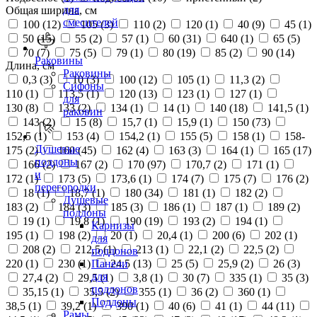
для
Общая ширина, см
смесителей
100 (
12
)
105 (
3
)
110 (
2
)
120 (
1
)
40 (
9
)
45 (
1
)
50 (
15
)
55 (
2
)
57 (
1
)
60 (
31
)
640 (
1
)
65 (
5
)
70 (
7
)
75 (
5
)
79 (
1
)
80 (
19
)
85 (
2
)
90 (
14
)
Раковины
Длина, см
Раковины
0,3 (
3
)
10 (
3
)
100 (
12
)
105 (
1
)
11,3 (
2
)
Сифоны
110 (
1
)
113,5 (
1
)
120 (
13
)
123 (
1
)
127 (
1
)
для
130 (
8
)
133 (
2
)
134 (
1
)
14 (
1
)
140 (
18
)
141,5 (
1
)
раковин
143 (
2
)
15 (
8
)
15,7 (
1
)
15,9 (
1
)
150 (
73
)
152,5 (
1
)
153 (
4
)
154,2 (
1
)
155 (
5
)
158 (
1
)
158-
Душевые
175 (
2
)
160 (
45
)
162 (
4
)
163 (
3
)
164 (
1
)
165 (
17
)
поддоны
166 (
2
)
167 (
2
)
170 (
97
)
170,7 (
2
)
171 (
1
)
и
172 (
1
)
173 (
5
)
173,6 (
1
)
174 (
7
)
175 (
7
)
176 (
2
)
перегородки
18 (
1
)
18,7 (
1
)
180 (
34
)
181 (
1
)
182 (
2
)
Душевые
183 (
2
)
184 (
3
)
185 (
3
)
186 (
1
)
187 (
1
)
189 (
2
)
поддоны
19 (
1
)
19,8 (
1
)
190 (
19
)
193 (
2
)
194 (
1
)
Карнизы
195 (
1
)
198 (
2
)
20 (
1
)
20,4 (
1
)
200 (
6
)
202 (
1
)
для
208 (
2
)
212,5 (
1
)
213 (
1
)
22,1 (
2
)
22,5 (
2
)
поддонов
220 (
1
)
230 (
1
)
24,5 (
13
)
25 (
5
)
25,9 (
2
)
26 (
3
)
Панели
для
27,4 (
2
)
29,5 (
1
)
3,8 (
1
)
30 (
7
)
335 (
1
)
35 (
3
)
поддонов
35,15 (
1
)
35,5 (
2
)
355 (
1
)
36 (
2
)
360 (
1
)
Поддоны
38,5 (
1
)
39,2 (
1
)
390 (
1
)
40 (
6
)
41 (
1
)
44 (
11
)
Рамы