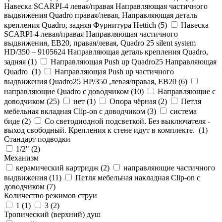
Навеска SCARPI-4 левая/правая Направляющая частичного
выдвижения Quadro правая/левая, Направляющая деталь
крепления Quadro, задняя Фурнитура Hettich (
5
)
Навеска
SCARPI-4 левая/правая Направляющая частичного
выдвижения, ЕВ20, правая/левая, Quadro 25 silent system
HD/350 – 9105624 Направляющая деталь крепления Quadro,
задняя (
1
)
Направляющая Push up Quadro25 Направляющая
Quadro (
1
)
Направляющая Push up частичного
выдвижения Quadro25 НР/350 ,левая/правая, ЕВ20 (
6
)
направляющие Quadro с доводчиком (
10
)
Направляющие с
доводчиком (
25
)
нет (
1
)
Опора чёрная (
2
)
Петля
мебельная вкладная Clip-on с доводчиком (
3
)
система
биде (
2
)
Со светодиодной подсветкой. Без выключателя -
выход свободный. Крепления к стене идут в комплекте. (
1
)
Стандарт подводки
1/2" (
2
)
Механизм
керамический картридж (
2
)
направляющие частичного
выдвижения (
11
)
Петля мебельная накладная Clip-on с
доводчиком (
7
)
Количество режимов струи
1 (
1
)
3 (
2
)
Тропический (верхний) душ