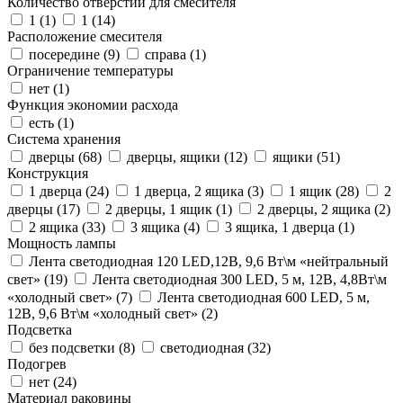
Количество отверстий для смесителя
1 (
1
)
1 (
14
)
Расположение смесителя
посередине (
9
)
справа (
1
)
Ограничение температуры
нет (
1
)
Функция экономии расхода
есть (
1
)
Система хранения
дверцы (
68
)
дверцы, ящики (
12
)
ящики (
51
)
Конструкция
1 дверца (
24
)
1 дверца, 2 ящика (
3
)
1 ящик (
28
)
2
дверцы (
17
)
2 дверцы, 1 ящик (
1
)
2 дверцы, 2 ящика (
2
)
2 ящика (
33
)
3 ящика (
4
)
3 ящика, 1 дверца (
1
)
Мощность лампы
Лента светодиодная 120 LED,12В, 9,6 Вт\м «нейтральный
свет» (
19
)
Лента светодиодная 300 LED, 5 м, 12В, 4,8Вт\м
«холодный свет» (
7
)
Лента светодиодная 600 LED, 5 м,
12В, 9,6 Вт\м «холодный свет» (
2
)
Подсветка
без подсветки (
8
)
светодиодная (
32
)
Подогрев
нет (
24
)
Материал раковины