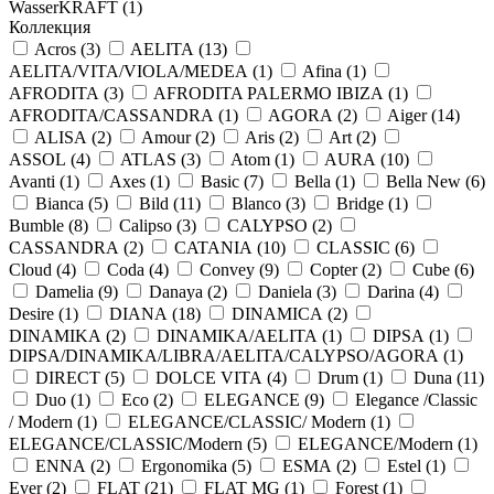
WasserKRAFT (
1
)
Коллекция
Acros (
3
)
AELITA (
13
)
AELITA/VITA/VIOLA/MEDEA (
1
)
Afina (
1
)
AFRODITA (
3
)
AFRODITA PALERMO IBIZA (
1
)
AFRODITA/CASSANDRA (
1
)
AGORA (
2
)
Aiger (
14
)
ALISA (
2
)
Amour (
2
)
Aris (
2
)
Art (
2
)
ASSOL (
4
)
ATLAS (
3
)
Atom (
1
)
AURA (
10
)
Avanti (
1
)
Axes (
1
)
Basic (
7
)
Bella (
1
)
Bella New (
6
)
Bianca (
5
)
Bild (
11
)
Blanco (
3
)
Bridge (
1
)
Bumble (
8
)
Calipso (
3
)
CALYPSO (
2
)
CASSANDRA (
2
)
CATANIA (
10
)
CLASSIC (
6
)
Cloud (
4
)
Coda (
4
)
Convey (
9
)
Copter (
2
)
Cube (
6
)
Damelia (
9
)
Danaya (
2
)
Daniela (
3
)
Darina (
4
)
Desire (
1
)
DIANA (
18
)
DINAMICA (
2
)
DINAMIKA (
2
)
DINAMIKA/AELITA (
1
)
DIPSA (
1
)
DIPSA/DINAMIKA/LIBRA/AELITA/CALYPSO/AGORA (
1
)
DIRECT (
5
)
DOLCE VITA (
4
)
Drum (
1
)
Duna (
11
)
Duo (
1
)
Eco (
2
)
ELEGANCE (
9
)
Elegance /Classic
/ Modern (
1
)
ELEGANCE/CLASSIC/ Modern (
1
)
ELEGANCE/CLASSIC/Modern (
5
)
ELEGANCE/Modern (
1
)
ENNA (
2
)
Ergonomika (
5
)
ESMA (
2
)
Estel (
1
)
Ever (
2
)
FLAT (
21
)
FLAT MG (
1
)
Forest (
1
)