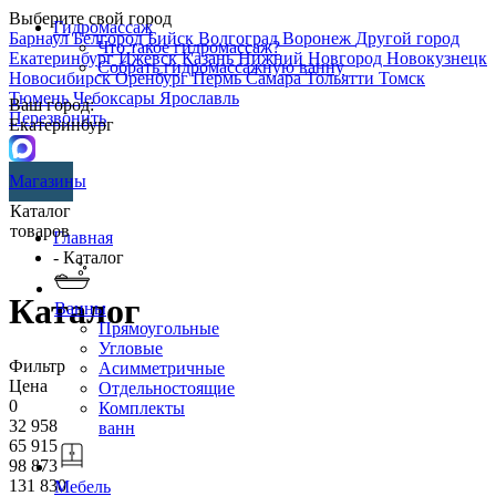
Выберите свой город
Гидромассаж
Барнаул
Белгород
Бийск
Волгоград
Воронеж
Другой город
Что такое гидромассаж?
Екатеринбург
Ижевск
Казань
Нижний Новгород
Новокузнецк
Собрать гидромассажную ванну
Новосибирск
Оренбург
Пермь
Самара
Тольятти
Томск
Тюмень
Чебоксары
Ярославль
Ваш город:
Перезвонить
Екатеринбург
Магазины
Каталог
товаров
Главная
- Каталог
Каталог
Ванны
Прямоугольные
Угловые
Фильтр
Асимметричные
Цена
Отдельностоящие
0
Комплекты
32 958
ванн
65 915
98 873
131 830
Мебель