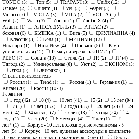
TONDO (
3
)
Torr (
5
)
TRAPANI (
3
)
Unifix (
12
)
Unisteel (
2
)
Uniterm (
1
)
Veil (
3
)
Vesper (
3
)
Victoria (
5
)
VIOLA (
3
)
VITA (
2
)
VOLTA (
1
)
Wall (
2
)
Wash (
5
)
Zodiac (
1
)
Zodiac X (
4
)
Аванти (
1
)
АЛИСА ДУБЛЬ (
3
)
АТЛАС (
2
)
боковая (
6
)
БЬЯНКА (
1
)
Вита (
5
)
ДЖУЛИАННА (
4
)
Классик (
3
)
Кода (
1
)
МИНИМИ (
12
)
Ноктюрн (
1
)
Нота New (
4
)
Прованс (
6
)
Рама
универсальная (
12
)
Рама универсальная ПУ (
1
)
РЕВО (
7
)
Соната (
18
)
Стиль (
2
)
ТR (
2
)
ТГ (
4
)
Тигода (
2
)
Универсальная (
8
)
Уют (
2
)
ЭКОНОМ (
3
)
Этюд (
5
)
Юнификс (
1
)
Страна производитель
Россия (
1
)
Trend (
1
)
Россия (
1
)
Германия (
1
)
Китай (
20
)
Россия (
1073
)
Гарантия
1 год (
42
)
10 (
4
)
10 лет (
41
)
15 (
2
)
15 лет (
84
)
17 (
1
)
17 лет (
152
)
2 года (
485
)
20 лет (
24
)
24
мес (
14
)
24 месяца (
7
)
25 лет (
18
)
3 года (
24
)
4
года (
1
)
5 лет (
20
)
6 месяцев (
4
)
7 лет (
1
)
7
лет* (
1
)
Корпус - 10 лет, водозапорные механизмы - 5
лет (
5
)
Корпус - 10 лет, душевые аксессуары в комплекте -
3 года, излив, картриджи и кранбуксы - 5 лет (
1
)
Корпус -