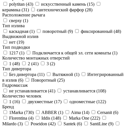
polytitan (
43
)
искусственный камень (
15
)
керамика (
31
)
сантехнический фарфор (
28
)
Расположение рычага
сверху (
1
)
Тип излива
каскадная (
1
)
поворотный (
9
)
фиксированный (
48
)
Выдвижной излив
нет (
19
)
Тип подводки
1217 (
1
)
Подключается к общей эл. сети комнаты (
1
)
Количество монтажных отверстий
1 (
48
)
2 (
41
)
3 (
2
)
Тип дивертора
Без дивертора (
11
)
Вытяжной (
1
)
Интегрированный
в излив (
6
)
Поворотный (
25
)
Гидромассаж
не устанавливается (
41
)
устанавливается (
108
)
Количество человек
1 (
16
)
двухместные (
17
)
одноместные (
122
)
Бренд
1Marka (
730
)
ABBER (
1
)
Aima (
14
)
Cersanit (
6
)
Florentina (
4
)
Iddis (
148
)
Marka One (
222
)
Milardo (
3
)
Poseidon (
42
)
Santek (
6
)
SantiLine (
9
)