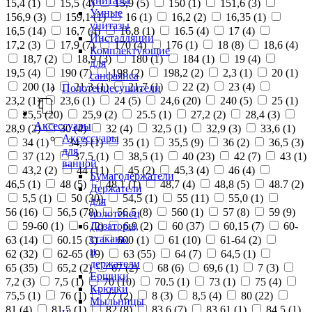
унитазы
15,4 (
1
)
15,5 (
4
)
15,9 (
5
)
150 (
1
)
151,6 (
3
)
Умные
156,9 (
3
)
159,1 (
1
)
16 (
1
)
16,2 (
2
)
16,35 (
1
)
унитазы
16,5 (
14
)
16,7 (
4
)
16,8 (
1
)
16.5 (
4
)
17 (
4
)
Инсталляции
17,2 (
3
)
17,9 (
7
)
170 (
4
)
176 (
1
)
18 (
8
)
18,6 (
4
)
Комплектующие
18,7 (
2
)
18,9 (
3
)
180 (
1
)
184 (
1
)
19 (
4
)
для
19,5 (
4
)
190 (
7
)
198 (
2
)
198,2 (
2
)
2,3 (
1
)
20 (
1
)
санфаянса
200 (
1
)
21,3 (
1
)
21,7 (
1
)
22 (
2
)
23 (
4
)
Полотенцесушители
23,2 (
1
)
23,6 (
1
)
24 (
5
)
24,6 (
20
)
240 (
5
)
25 (
1
)
25,5 (
20
)
25,9 (
2
)
25.5 (
1
)
27,2 (
2
)
28,4 (
3
)
Аксессуары
28,9 (
2
)
30 (
4
)
32 (
4
)
32,5 (
1
)
32,9 (
3
)
33,6 (
1
)
Аксессуары
34 (
1
)
34,5 (
1
)
35 (
1
)
35,5 (
9
)
36 (
2
)
36,5 (
3
)
для
37 (
12
)
37,5 (
1
)
38,5 (
1
)
40 (
23
)
42 (
7
)
43 (
1
)
ванной
43,2 (
2
)
44 (
11
)
45 (
2
)
45,3 (
4
)
46 (
4
)
Бумагодержатели
46,5 (
1
)
48 (
5
)
48,1 (
1
)
48,7 (
4
)
48,8 (
5
)
48.7 (
2
)
Держатели
5,5 (
1
)
50 (
30
)
54,5 (
1
)
55 (
11
)
55,0 (
1
)
для
56 (
16
)
56,5 (
78
)
56.5 (
8
)
560 (
1
)
57 (
8
)
59 (
9
)
полотенец
Дозаторы,
59-60 (
1
)
6 (
2
)
6,9 (
2
)
60 (
37
)
60,15 (
7
)
60-
стаканы
63 (
14
)
60.15 (
3
)
600 (
1
)
61 (
10
)
61-64 (
2
)
и
62 (
32
)
62-65 (
19
)
63 (
55
)
64 (
7
)
64,5 (
1
)
держатели
65 (
35
)
65,2 (
2
)
67 (
2
)
68 (
6
)
69,6 (
1
)
7 (
3
)
Ершики
7,2 (
3
)
7,5 (
1
)
70 (
10
)
70.5 (
1
)
73 (
1
)
75 (
4
)
Крючки
75,5 (
1
)
76 (
1
)
77 (
2
)
8 (
3
)
8,5 (
4
)
80 (
22
)
Мыльницы
81 (
4
)
81,5 (
1
)
82 (
8
)
83,6 (
7
)
83,61 (
1
)
84,5 (
1
)