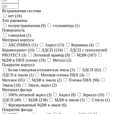
Встраиваемая система
нет (
18
)
Тип раковины
полувстраиваемая (
9
)
столешница (
1
)
Поверхность
глянцевая (
1
)
Материал корпуса
АБС/ПММА (
11
)
Акрил (
13
)
Керамика (
4
)
Керамогранит (
10
)
ЛДСП (
124
)
ЛДСП с технологией
PROTECT (
3
)
Литьевой мрамор (
9
)
МДФ (
187
)
МДФ в ПВХ пленке (
19
)
Металл (
2
)
Покрытие корпуса
Белая глянцевая итальянская эмаль (
3
)
ЛДСП (
62
)
ЛДСП в эмали (
1
)
Матовая пленка ПВХ (
4
)
Матовое (
65
)
МДФ в эмали (
2
)
Пленка ПВХ (
96
)
Эмаль (
18
)
Эмаль, акрил (
2
)
Материал фасада
100% литьевой акрил (
3
)
Акрил (
8
)
Зеркало (
10
)
ЛДСП (
49
)
МДФ (
238
)
МДФ в эмали (
3
)
Стекло (
1
)
Фрезерованный МДФ в эмале (
6
)
Покрытие фасада