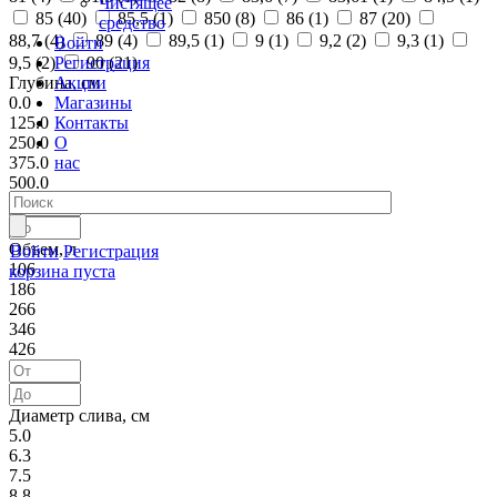
Чистящее
85 (
40
)
85,5 (
1
)
850 (
8
)
86 (
1
)
87 (
20
)
средство
88,7 (
4
)
89 (
4
)
89,5 (
1
)
9 (
1
)
9,2 (
2
)
9,3 (
1
)
Войти
Регистрация
9,5 (
2
)
90 (
21
)
Акции
Глубина, см
Магазины
0.0
Контакты
125.0
О
250.0
нас
375.0
500.0
Объем, л
Войти
Регистрация
106
корзина пуста
186
266
346
426
Диаметр слива, см
5.0
6.3
7.5
8.8