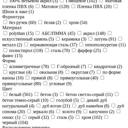
100% литьевой акрил (
3
)
Глянцевое (
102
)
Матовая
пленка ПВХ (
6
)
Матовое (
128
)
Пленка ПВХ (
20
)
Шпон в лаке (
1
)
Фурнитура
без ручек (
60
)
белая (
2
)
хром (
54
)
Материал
polytitan (
15
)
АБС/ПММА (
45
)
акрил (
148
)
искусственный камень (
5
)
керамика (
3
)
латунь (
91
)
металл (
2
)
нержавеющая сталь (
37
)
пенополиуретан (
11
)
полистирол (
118
)
сталь (
70
)
фарфор (
25
)
фаянс (
15
)
Форма
асимметричные (
78
)
Г-образный (
7
)
квадратная (
2
)
круглые (
4
)
овальная (
8
)
округлая (
7
)
по форме
ванны (
10
)
прямой (
8
)
прямоугольная (
40
)
прямоугольные (
88
)
угловые (
9
)
Цвет
белый (
561
)
бетон (
3
)
бетон светло-серый (
11
)
бетон темно-серый (
10
)
голубой (
5
)
дикий дуб
натуральный (
4
)
дуб вотан (
21
)
дуб намибия (
8
)
дуб
сонома (
20
)
зеркало (
6
)
золото (
9
)
капучино (
2
)
оникс (
1
)
серый (
32
)
сталь (
5
)
хром (
102
)
черный (
104
)
Расположение перелива