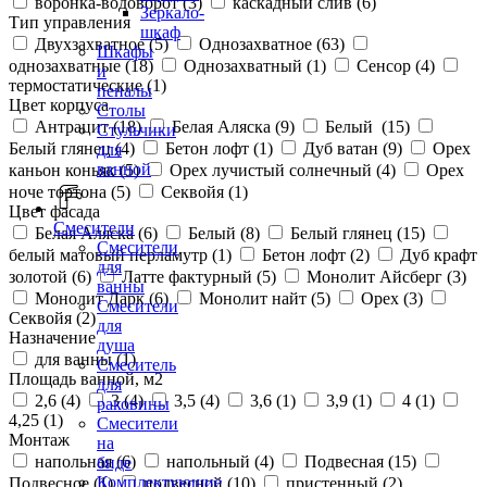
воронка-водоворот (
3
)
каскадный слив (
6
)
Зеркало-
Тип управления
шкаф
Двухзахватное (
5
)
Однозахватное (
63
)
Шкафы
однозахватные (
18
)
Однозахватный (
1
)
Сенсор (
4
)
и
термостатические (
1
)
пеналы
Цвет корпуса
Столы
Антрацит (
18
)
Белая Аляска (
9
)
Белый (
15
)
Стульчики
Белый глянец (
4
)
Бетон лофт (
1
)
Дуб ватан (
9
)
Орех
для
ванной
каньон коньяк (
5
)
Орех лучистый солнечный (
4
)
Орех
ноче тортона (
5
)
Секвойя (
1
)
Цвет фасада
Смесители
Белая Аляска (
6
)
Белый (
8
)
Белый глянец (
15
)
Смесители
белый матовый перламутр (
1
)
Бетон лофт (
2
)
Дуб крафт
для
золотой (
6
)
Латте фактурный (
5
)
Монолит Айсберг (
3
)
ванны
Монолит Дарк (
6
)
Монолит найт (
5
)
Орех (
3
)
Смесители
Секвойя (
2
)
для
Назначение
душа
для ванны (
1
)
Смеситель
Площадь ванной, м2
для
2,6 (
4
)
3 (
4
)
3,5 (
4
)
3,6 (
1
)
3,9 (
1
)
4 (
1
)
раковины
4,25 (
1
)
Смесители
Монтаж
на
напольная (
6
)
напольный (
4
)
Подвесная (
15
)
биде
Комплектующие
Подвесное (
1
)
подвесной (
10
)
пристенный (
2
)