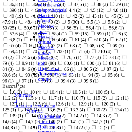
36,8 (
1
)
360 (
1
)
37 (
3
)
37,5 (
1
)
38 (
3
)
39 (
11
)
комплекты
390 (
1
)
4 (
2
)
4,2 (
1
)
4,4 (
2
)
4,5 (
12
)
4,8 (
11
)
гидромассажа
Массаж
40 (
19
)
41 (
2
)
410 (
1
)
42 (
2
)
43 (
1
)
45 (
2
)
общий
47,9 (
1
)
48,4 (
1
)
49 (
2
)
5 (
30
)
5,5 (
1
)
5,6 (
2
)
Массаж
50 (
25
)
50,6 (
1
)
55 (
3
)
56 (
5
)
56,4 (
1
)
56,6 (
1
)
тела
57,6 (
4
)
58 (
4
)
58,4 (
1
)
59 (
15
)
590 (
1
)
6 (
3
)
Массаж
6,8 (
1
)
60 (
94
)
60,4 (
4
)
61 (
4
)
610 (
4
)
62 (
1
)
спины
65 (
4
)
66 (
10
)
67 (
2
)
68 (
2
)
68,5 (
3
)
69 (
5
)
Массаж
69,4 (
1
)
70 (
120
)
700 (
1
)
71 (
4
)
710 (
4
)
шиацу
74 (
2
)
74,6 (
4
)
75 (
62
)
76,5 (
1
)
77 (
3
)
78 (
2
)
Массаж
79 (
4
)
8,9 (
1
)
80 (
80
)
80,6 (
1
)
800 (
1
)
81 (
6
)
ног
Подсветка
84 (
3
)
84,6 (
1
)
85 (
3
)
86 (
1
)
86,5 (
2
)
87 (
2
)
Дополнительные
89,6 (
5
)
90 (
49
)
900 (
1
)
93 (
1
)
94 (
5
)
95 (
6
)
опции
96 (
1
)
97 (
1
)
99 (
3
)
99,4 (
3
)
99,6 (
1
)
Высота, см
1,6 (
2
)
10 (
4
)
10,4 (
1
)
10,5 (
1
)
100 (
5
)
Унитазы
11,2 (
2
)
11,5 (
4
)
11,7 (
1
)
110 (
7
)
115 (
2
)
12 (
11
)
и
12,1 (
1
)
12,5 (
9
)
12,6 (
1
)
12,9 (
1
)
120 (
2
)
полотенцесушители
125 (
1
)
13,5 (
4
)
13,6 (
5
)
13.3 (
4
)
130 (
2
)
134 (
1
)
Унитазы
139 (
1
)
14 (
1
)
14,1 (
2
)
14,2 (
1
)
14,3 (
2
)
Напольные
14,6 (
4
)
14,7 (
2
)
140 (
2
)
141 (
1
)
141,7 (
1
)
унитазы
Подвесные
144,8 (
1
)
145 (
1
)
1468 (
1
)
1472 (
1
)
15 (
7
)