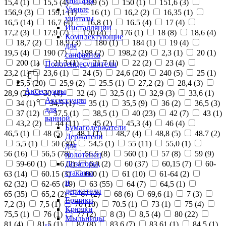
унитазы
15,4 (
1
)
15,5 (
4
)
15,9 (
5
)
150 (
1
)
151,6 (
3
)
Умные
156,9 (
3
)
159,1 (
1
)
16 (
1
)
16,2 (
2
)
16,35 (
1
)
унитазы
16,5 (
14
)
16,7 (
4
)
16,8 (
1
)
16.5 (
4
)
17 (
4
)
Инсталляции
17,2 (
3
)
17,9 (
7
)
170 (
4
)
176 (
1
)
18 (
8
)
18,6 (
4
)
Комплектующие
18,7 (
2
)
18,9 (
3
)
180 (
1
)
184 (
1
)
19 (
4
)
для
19,5 (
4
)
190 (
7
)
198 (
2
)
198,2 (
2
)
2,3 (
1
)
20 (
1
)
санфаянса
200 (
1
)
21,3 (
1
)
21,7 (
1
)
22 (
2
)
23 (
4
)
Полотенцесушители
23,2 (
1
)
23,6 (
1
)
24 (
5
)
24,6 (
20
)
240 (
5
)
25 (
1
)
25,5 (
20
)
25,9 (
2
)
25.5 (
1
)
27,2 (
2
)
28,4 (
3
)
Аксессуары
28,9 (
2
)
30 (
4
)
32 (
4
)
32,5 (
1
)
32,9 (
3
)
33,6 (
1
)
Аксессуары
34 (
1
)
34,5 (
1
)
35 (
1
)
35,5 (
9
)
36 (
2
)
36,5 (
3
)
для
37 (
12
)
37,5 (
1
)
38,5 (
1
)
40 (
23
)
42 (
7
)
43 (
1
)
ванной
43,2 (
2
)
44 (
11
)
45 (
2
)
45,3 (
4
)
46 (
4
)
Бумагодержатели
46,5 (
1
)
48 (
5
)
48,1 (
1
)
48,7 (
4
)
48,8 (
5
)
48.7 (
2
)
Держатели
5,5 (
1
)
50 (
30
)
54,5 (
1
)
55 (
11
)
55,0 (
1
)
для
56 (
16
)
56,5 (
78
)
56.5 (
8
)
560 (
1
)
57 (
8
)
59 (
9
)
полотенец
Дозаторы,
59-60 (
1
)
6 (
2
)
6,9 (
2
)
60 (
37
)
60,15 (
7
)
60-
стаканы
63 (
14
)
60.15 (
3
)
600 (
1
)
61 (
10
)
61-64 (
2
)
и
62 (
32
)
62-65 (
19
)
63 (
55
)
64 (
7
)
64,5 (
1
)
держатели
65 (
35
)
65,2 (
2
)
67 (
2
)
68 (
6
)
69,6 (
1
)
7 (
3
)
Ершики
7,2 (
3
)
7,5 (
1
)
70 (
10
)
70.5 (
1
)
73 (
1
)
75 (
4
)
Крючки
75,5 (
1
)
76 (
1
)
77 (
2
)
8 (
3
)
8,5 (
4
)
80 (
22
)
Мыльницы
81 (
4
)
81,5 (
1
)
82 (
8
)
83,6 (
7
)
83,61 (
1
)
84,5 (
1
)