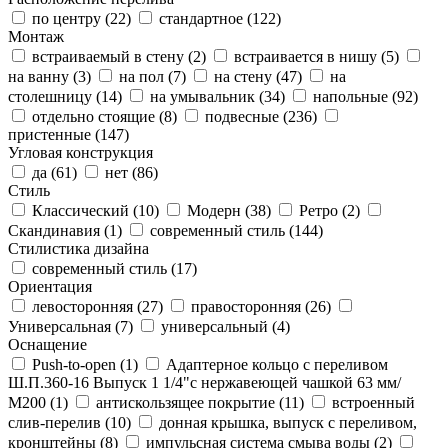
по центру (
22
)
стандартное (
122
)
Монтаж
встраиваемый в стену (
2
)
встраивается в нишу (
5
)
на ванну (
3
)
на пол (
7
)
на стену (
47
)
на
столешницу (
14
)
на умывальник (
34
)
напольные (
92
)
отдельно стоящие (
8
)
подвесные (
236
)
пристенные (
147
)
Угловая конструкция
да (
61
)
нет (
86
)
Стиль
Классический (
10
)
Модерн (
38
)
Ретро (
2
)
Скандинавия (
1
)
современный стиль (
144
)
Стилистика дизайна
современный стиль (
17
)
Ориентация
левосторонняя (
27
)
правосторонняя (
26
)
Универсальная (
7
)
универсальный (
4
)
Оснащение
Push-to-open (
1
)
Адаптерное кольцо с переливом
Ш.П.360-16 Выпуск 1 1/4"с нержавеющей чашкой 63 мм/
М200 (
1
)
антискользящее покрытие (
11
)
встроенный
слив-перелив (
10
)
донная крышка, выпуск с переливом,
кронштейны (
8
)
импульсная система смыва воды (
2
)