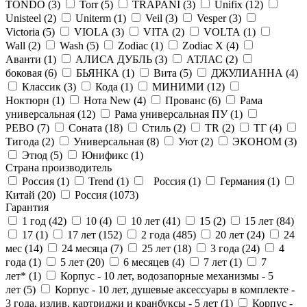
TONDO (
3
)
Torr (
5
)
TRAPANI (
3
)
Unifix (
12
)
Unisteel (
2
)
Uniterm (
1
)
Veil (
3
)
Vesper (
3
)
Victoria (
5
)
VIOLA (
3
)
VITA (
2
)
VOLTA (
1
)
Wall (
2
)
Wash (
5
)
Zodiac (
1
)
Zodiac X (
4
)
Аванти (
1
)
АЛИСА ДУБЛЬ (
3
)
АТЛАС (
2
)
боковая (
6
)
БЬЯНКА (
1
)
Вита (
5
)
ДЖУЛИАННА (
4
)
Классик (
3
)
Кода (
1
)
МИНИМИ (
12
)
Ноктюрн (
1
)
Нота New (
4
)
Прованс (
6
)
Рама
универсальная (
12
)
Рама универсальная ПУ (
1
)
РЕВО (
7
)
Соната (
18
)
Стиль (
2
)
ТR (
2
)
ТГ (
4
)
Тигода (
2
)
Универсальная (
8
)
Уют (
2
)
ЭКОНОМ (
3
)
Этюд (
5
)
Юнификс (
1
)
Страна производитель
Россия (
1
)
Trend (
1
)
Россия (
1
)
Германия (
1
)
Китай (
20
)
Россия (
1073
)
Гарантия
1 год (
42
)
10 (
4
)
10 лет (
41
)
15 (
2
)
15 лет (
84
)
17 (
1
)
17 лет (
152
)
2 года (
485
)
20 лет (
24
)
24
мес (
14
)
24 месяца (
7
)
25 лет (
18
)
3 года (
24
)
4
года (
1
)
5 лет (
20
)
6 месяцев (
4
)
7 лет (
1
)
7
лет* (
1
)
Корпус - 10 лет, водозапорные механизмы - 5
лет (
5
)
Корпус - 10 лет, душевые аксессуары в комплекте -
3 года, излив, картриджи и кранбуксы - 5 лет (
1
)
Корпус -