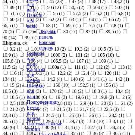
44,5 (
1
)
44,7 (
5
)
45 (
23
)
47 (
3
)
48 (
17
)
48,2 (
1
)
для
49 (
1
)
5 (
1
)
50 (
12
)
50,5 (
2
)
504 (
1
)
507 (
1
)
ванн
51,5 (
1
)
52 (
1
)
55 (
1
)
57,5 (
2
)
6,2 (
1
)
6,8 (
1
)
Панели
60 (
2
)
61 (
2
)
62 (
2
)
63 (
1
)
64 (
1
)
66 (
2
)
для
66,5 (
1
)
67 (
1
)
68 (
1
)
69,5 (
1
)
7,5 (
1
)
7,8 (
1
)
ванн
70 (
5
)
75 (
7
)
8,7 (
2
)
80 (
17
)
87 (
1
)
89,5 (
1
)
Лицевая
панель
90 (
14
)
99,5 (
1
)
Боковая
Ширина, см
панель
0,2 (
1
)
1,01 (
1
)
10 (
2
)
10,3 (
2
)
10,5 (
3
)
Сифоны
10,9 (
1
)
100 (
64
)
1000 (
2
)
101 (
2
)
105 (
10
)
для
105,6 (
1
)
106 (
4
)
106,5 (
3
)
107 (
1
)
109 (
1
)
ванн
11,5 (
2
)
110 (
8
)
1100а (
1
)
111 (
1
)
112 (
2
)
113 (
1
)
Карнизы
116 (
1
)
116,5 (
1
)
12,2 (
2
)
12,4 (
1
)
120 (
11
)
для
134 (
1
)
135 (
2
)
14,2 (
4
)
140 (
6
)
141 (
1
)
142 (
1
)
ванны
15 (
2
)
15,9 (
1
)
150 (
10
)
152,5 (
1
)
155 (
1
)
Шторки
16,5 (
3
)
17,9 (
3
)
170 (
2
)
18 (
2
)
18,3 (
1
)
18,4 (
3
)
для
ванн
18,5 (
1
)
180 (
6
)
19 (
3
)
19,6 (
1
)
19,9 (
2
)
2 (
5
)
Подголовники
2,5 (
108
)
2,7 (
2
)
2,8 (
10
)
2,9 (
4
)
20 (
6
)
21 (
2
)
Ручки
21,2 (
6
)
21,4 (
7
)
21,5 (
3
)
21,7 (
5
)
22,5 (
3
)
для
22,8 (
1
)
24 (
1
)
24,5 (
1
)
25 (
3
)
26 (
1
)
28,5 (
1
)
ванны
28.5 (
1
)
29 (
1
)
29,6 (
1
)
29,7 (
3
)
3 (
10
)
3,1 (
1
)
Гидромассажные
3,6 (
6
)
3,8 (
1
)
30 (
9
)
31,4 (
1
)
327 (
1
)
34,2 (
5
)
опции
34,5 (
1
)
348 (
1
)
35 (
20
)
355 (
1
)
36 (
8
)
36,5 (
11
)
Стандартные