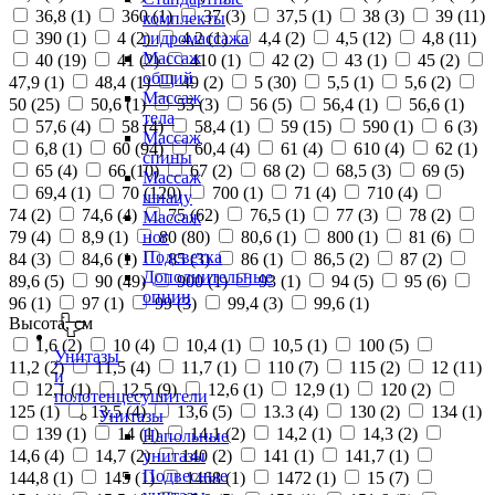
36,8 (
1
)
360 (
1
)
37 (
3
)
37,5 (
1
)
38 (
3
)
39 (
11
)
комплекты
390 (
1
)
4 (
2
)
4,2 (
1
)
4,4 (
2
)
4,5 (
12
)
4,8 (
11
)
гидромассажа
Массаж
40 (
19
)
41 (
2
)
410 (
1
)
42 (
2
)
43 (
1
)
45 (
2
)
общий
47,9 (
1
)
48,4 (
1
)
49 (
2
)
5 (
30
)
5,5 (
1
)
5,6 (
2
)
Массаж
50 (
25
)
50,6 (
1
)
55 (
3
)
56 (
5
)
56,4 (
1
)
56,6 (
1
)
тела
57,6 (
4
)
58 (
4
)
58,4 (
1
)
59 (
15
)
590 (
1
)
6 (
3
)
Массаж
6,8 (
1
)
60 (
94
)
60,4 (
4
)
61 (
4
)
610 (
4
)
62 (
1
)
спины
65 (
4
)
66 (
10
)
67 (
2
)
68 (
2
)
68,5 (
3
)
69 (
5
)
Массаж
69,4 (
1
)
70 (
120
)
700 (
1
)
71 (
4
)
710 (
4
)
шиацу
74 (
2
)
74,6 (
4
)
75 (
62
)
76,5 (
1
)
77 (
3
)
78 (
2
)
Массаж
79 (
4
)
8,9 (
1
)
80 (
80
)
80,6 (
1
)
800 (
1
)
81 (
6
)
ног
Подсветка
84 (
3
)
84,6 (
1
)
85 (
3
)
86 (
1
)
86,5 (
2
)
87 (
2
)
Дополнительные
89,6 (
5
)
90 (
49
)
900 (
1
)
93 (
1
)
94 (
5
)
95 (
6
)
опции
96 (
1
)
97 (
1
)
99 (
3
)
99,4 (
3
)
99,6 (
1
)
Высота, см
1,6 (
2
)
10 (
4
)
10,4 (
1
)
10,5 (
1
)
100 (
5
)
Унитазы
11,2 (
2
)
11,5 (
4
)
11,7 (
1
)
110 (
7
)
115 (
2
)
12 (
11
)
и
12,1 (
1
)
12,5 (
9
)
12,6 (
1
)
12,9 (
1
)
120 (
2
)
полотенцесушители
125 (
1
)
13,5 (
4
)
13,6 (
5
)
13.3 (
4
)
130 (
2
)
134 (
1
)
Унитазы
139 (
1
)
14 (
1
)
14,1 (
2
)
14,2 (
1
)
14,3 (
2
)
Напольные
14,6 (
4
)
14,7 (
2
)
140 (
2
)
141 (
1
)
141,7 (
1
)
унитазы
Подвесные
144,8 (
1
)
145 (
1
)
1468 (
1
)
1472 (
1
)
15 (
7
)