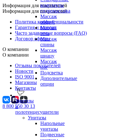
комплекты
Информация для покупателей
гидромассажа
Информация для покупателей
Массаж
Политика конфиденциальности
общий
Гарантия и возврат
Массаж
Часто задаваемые вопросы (FAQ)
тела
Договор оферты
Массаж
спины
О компании
Массаж
О компании
шиацу
Массаж
Отзывы покупателей
ног
Новости
Подсветка
ISO 9001
Дополнительные
Магазины
опции
Контакты
Унитазы
8 800 550 30 13
и
полотенцесушители
Унитазы
Напольные
унитазы
Подвесные