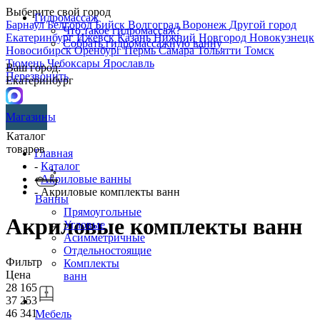
Выберите свой город
Гидромассаж
Барнаул
Белгород
Бийск
Волгоград
Воронеж
Другой город
Что такое гидромассаж?
Екатеринбург
Ижевск
Казань
Нижний Новгород
Новокузнецк
Собрать гидромассажную ванну
Новосибирск
Оренбург
Пермь
Самара
Тольятти
Томск
Тюмень
Чебоксары
Ярославль
Ваш город:
Перезвонить
Екатеринбург
Магазины
Каталог
товаров
Главная
-
Каталог
-
Акриловые ванны
- Акриловые комплекты ванн
Ванны
Прямоугольные
Акриловые комплекты ванн
Угловые
Асимметричные
Отдельностоящие
Фильтр
Комплекты
Цена
ванн
28 165
37 253
46 341
Мебель