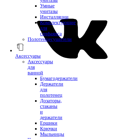
унитазы
Умные
унитазы
Инсталляции
Комплектующие
для
санфаянса
Полотенцесушители
Аксессуары
Аксессуары
для
ванной
Бумагодержатели
Держатели
для
полотенец
Дозаторы,
стаканы
и
держатели
Ершики
Крючки
Мыльницы