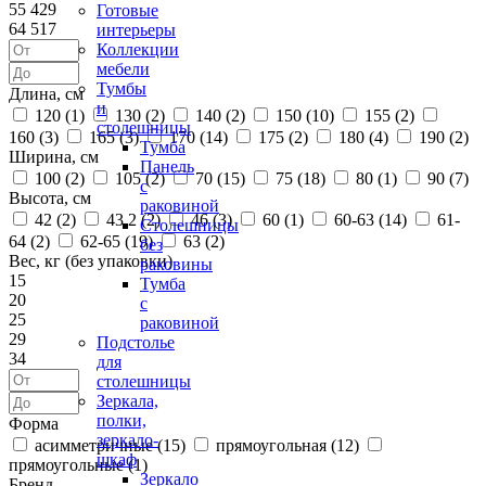
55 429
Готовые
64 517
интерьеры
Коллекции
мебели
Тумбы
Длина, см
и
120 (
1
)
130 (
2
)
140 (
2
)
150 (
10
)
155 (
2
)
столешницы
160 (
3
)
165 (
3
)
170 (
14
)
175 (
2
)
180 (
4
)
190 (
2
)
Тумба
Ширина, см
Панель
100 (
2
)
105 (
2
)
70 (
15
)
75 (
18
)
80 (
1
)
90 (
7
)
с
Высота, см
раковиной
42 (
2
)
43,2 (
2
)
46 (
3
)
60 (
1
)
60-63 (
14
)
61-
Столешницы
64 (
2
)
62-65 (
19
)
63 (
2
)
без
Вес, кг (без упаковки)
раковины
15
Тумба
20
с
25
раковиной
29
Подстолье
34
для
столешницы
Зеркала,
полки,
Форма
зеркало-
асимметричные (
15
)
прямоугольная (
12
)
шкаф
прямоугольные (
1
)
Зеркало
Бренд