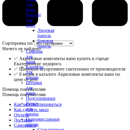
для
ванн
Панели
для
ванн
Лицевая
панель
Боковая
Сортировка по:
панель
Ничего не найдено
Сифоны
для
✅ Акриловые комплекты ванн купить в городе
ванн
Екатеринбург недорого.
Карнизы
✅ Широкий ассортимент сантехники от производителя
для
✅ 0 видов в каталоге Акриловые комплекты ванн по
ванны
цене от руб.
Шторки
для
Помощь покупателям
ванн
Помощь покупателям
Подголовники
Ручки
Как зарегистрироваться
для
Как сделать заказ
ванны
Оплата
Гидромассажные
Доставка
опции
Самовывоз
Стандартные