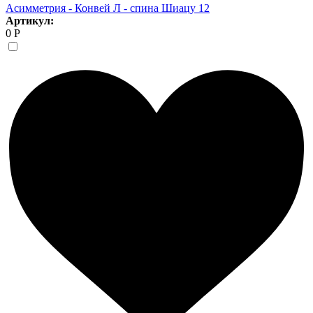
Асимметрия - Конвей Л - спина Шиацу 12
Артикул:
0 Р