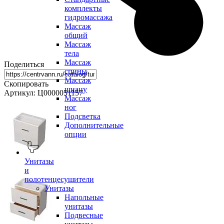
комплекты
гидромассажа
Массаж
общий
Массаж
тела
Массаж
Поделиться
спины
Массаж
Скопировать
шиацу
Артикул: Ц0000051157
Массаж
ног
Подсветка
Дополнительные
опции
Унитазы
и
полотенцесушители
Унитазы
Напольные
унитазы
Подвесные