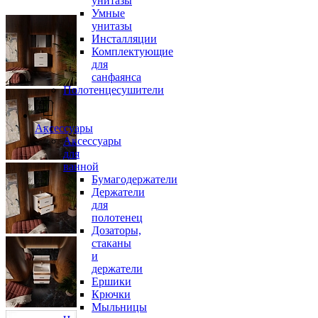
унитазы
Умные
унитазы
Инсталляции
Комплектующие
для
санфаянса
Полотенцесушители
Аксессуары
Аксессуары
для
ванной
Бумагодержатели
Держатели
для
полотенец
Дозаторы,
стаканы
и
держатели
Ершики
Крючки
Мыльницы