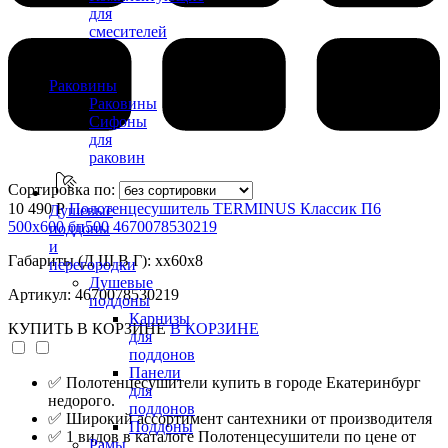
для
смесителей
Раковины
Раковины
Сифоны
для
раковин
Сортировка по:
10 490 Р
Полотенцесушитель TERMINUS Классик П6
Душевые
500х600 бп500 4670078530219
поддоны
и
Габариты (Д Ш В Г): xx60x8
перегородки
Душевые
Артикул: 4670078530219
поддоны
Карнизы
КУПИТЬ
В КОРЗИНЕ
В КОРЗИНЕ
для
поддонов
Панели
✅ Полотенцесушители купить в городе Екатеринбург
для
недорого.
поддонов
✅ Широкий ассортимент сантехники от производителя
Поддоны
✅ 1 видов в каталоге Полотенцесушители по цене от
Рамы