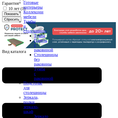
Готовые
Гарантия
интерьеры
10 лет (
1
)
Коллекции
мебели
Тумбы
и
столешницы
Тумба
Панель
с
раковиной
Вид каталога
Столешницы
без
раковины
Тумба
с
раковиной
Подстолье
для
столешницы
Зеркала,
полки,
зеркало-
шкаф
Зеркало