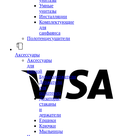
унитазы
Умные
унитазы
Инсталляции
Комплектующие
для
санфаянса
Полотенцесушители
Аксессуары
Аксессуары
для
ванной
Бумагодержатели
Держатели
для
полотенец
Дозаторы,
стаканы
и
держатели
Ершики
Крючки
Мыльницы