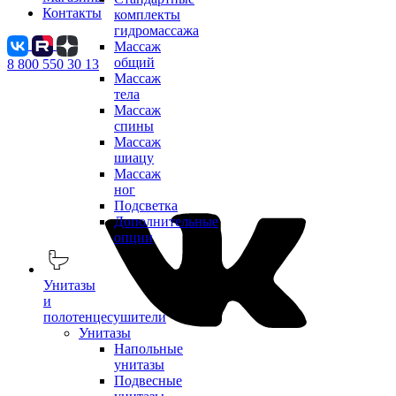
Контакты
комплекты
гидромассажа
Массаж
общий
8 800 550 30 13
Массаж
тела
Массаж
спины
Массаж
шиацу
Массаж
ног
Подсветка
Дополнительные
опции
Унитазы
и
полотенцесушители
Унитазы
Напольные
унитазы
Подвесные