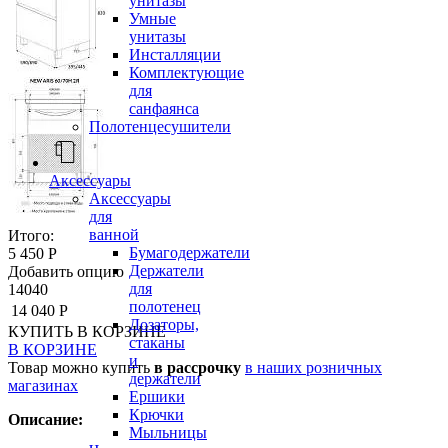
унитазы
Умные
унитазы
Инсталляции
Комплектующие
для
санфаянса
Полотенцесушители
Аксессуары
Аксессуары
для
ванной
Итого:
Бумагодержатели
5 450 Р
Держатели
Добавить опцию
для
14040
полотенец
14 040 Р
Дозаторы,
КУПИТЬ
В КОРЗИНЕ
стаканы
В КОРЗИНЕ
и
Товар можно купить
в рассрочку
в наших розничных
держатели
магазинах
Ершики
Крючки
Описание:
Мыльницы