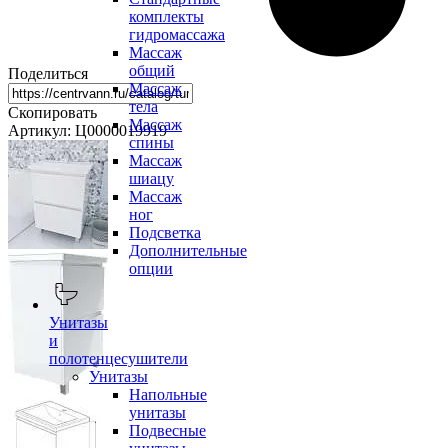
комплекты
гидромассажа
Массаж
общий
Поделиться
Массаж
тела
Скопировать
Массаж
Артикул: Ц0000019919
спины
Массаж
шиацу
Массаж
ног
Подсветка
Дополнительные
опции
Унитазы
и
полотенцесушители
Унитазы
Напольные
унитазы
Подвесные