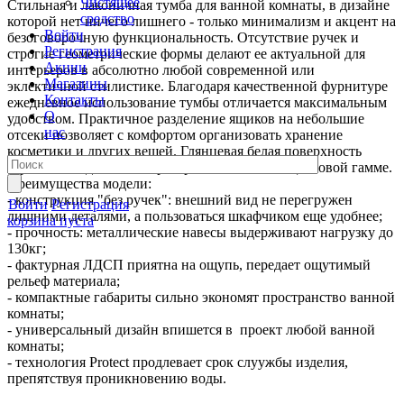
Чистящее
Стильная и лаконичная тумба для ванной комнаты, в дизайне
средство
которой нет ничего лишнего - только минимализм и акцент на
Войти
безоговорочную функциональность. Отсутствие ручек и
Регистрация
строгие геометрические формы делают ее актуальной для
Акции
интерьеров в абсолютно любой современной или
Магазины
эклектичной стилистике. Благодаря качественной фурнитуре
Контакты
ежедневное использование тумбы отличается максимальным
О
удобством. Практичное разделение ящиков на небольшие
нас
отсеки позволяет с комфортом организовать хранение
косметики и других вещей. Глянцевая белая поверхность
гармонично дополнит пространства в любой цветовой гамме.
Преимущества модели:
- конструкция "без ручек": внешний вид не перегружен
Войти
Регистрация
лишними деталями, а пользоваться шкафчиком еще удобнее;
корзина пуста
- прочность: металлические навесы выдерживают нагрузку до
130кг;
- фактурная ЛДСП приятна на ощупь, передает ощутимый
рельеф материала;
- компактные габариты сильно экономят пространство ванной
комнаты;
- универсальный дизайн впишется в проект любой ванной
комнаты;
- технология Protect продлевает срок слуужбы изделия,
препятствуя проникновению воды.