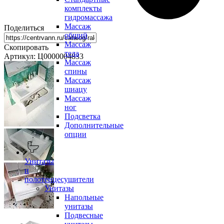
комплекты
гидромассажа
Массаж
Поделиться
общий
Массаж
Скопировать
тела
Артикул: Ц0000004833
Массаж
спины
Массаж
шиацу
Массаж
ног
Подсветка
Дополнительные
опции
Унитазы
и
полотенцесушители
Унитазы
Напольные
унитазы
Подвесные