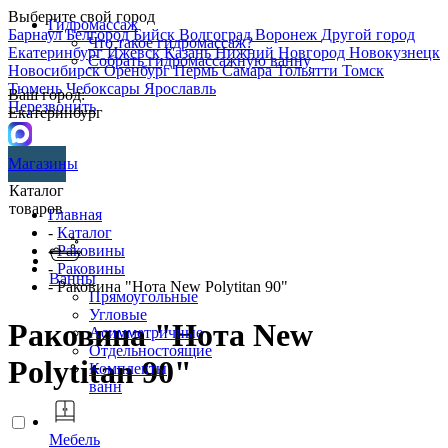
Выберите свой город
Гидромассаж
Барнаул
Белгород
Бийск
Волгоград
Воронеж
Другой город
Что такое гидромассаж?
Екатеринбург
Ижевск
Казань
Нижний Новгород
Новокузнецк
Собрать гидромассажную ванну
Новосибирск
Оренбург
Пермь
Самара
Тольятти
Томск
Тюмень
Чебоксары
Ярославль
Ваш город:
Перезвонить
Екатеринбург
Магазины
Каталог
товаров
Главная
-
Каталог
-
Раковины
-
Раковины
Ванны
- Раковина "Нота New Polytitan 90"
Прямоугольные
Угловые
Раковина "Нота New
Асимметричные
Отдельностоящие
Polytitan 90"
Комплекты
ванн
Мебель