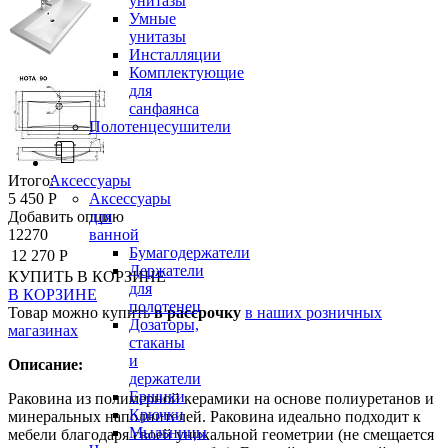
унитазы
Умные
унитазы
Инсталляции
Комплектующие
для
санфаянса
Полотенцесушители
Аксессуары
Итого:
Аксессуары
5 450 Р
для
Добавить опцию
ванной
12270
Бумагодержатели
12 270 Р
Держатели
КУПИТЬ
В КОРЗИНЕ
для
В КОРЗИНЕ
полотенец
Товар можно купить
в рассрочку
в наших розничных
Дозаторы,
магазинах
стаканы
и
Описание:
держатели
Ершики
Раковина из полимерной керамики на основе полиуретанов и
Крючки
минеральных наполнителей. Раковина идеально подходит к
Мыльницы
мебели благодаря своей уникальной геометрии (не смещается