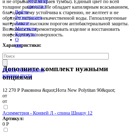
Чистящее
и не отрывается от краев тумбы). Единый цвет по всей
средство
толщине раковины. Не обладает капилярным всасыванием,
Войти
благодаря чему устойчива к старению, не желтеет и не
Регистрация
образует пятна от некачественной воды. Гипоаллергенные
Акции
материалы с высоким порогом антибактериальной защиты.
Магазины
Возможность отремонтировать изделие и восстановить
Контакты
поврежденную поверхность.
О
нас
Характеристики:
Все характеристики
Дополните комплект нужными
Войти
Регистрация
корзина пуста
опциями
12 270 Р
Раковина &quot;Нота New Polytitan 90&quot;
от
от
Асимметрия - Конвей Л - спина Шиацу 12
Артикул:
0 Р