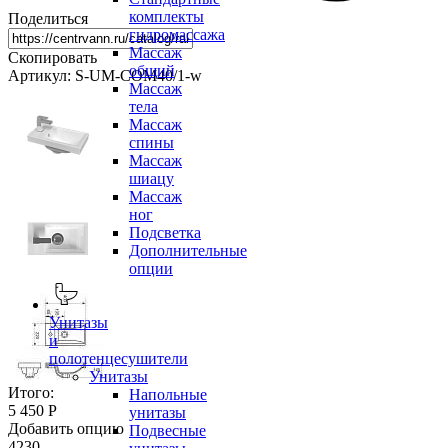
комплекты
Поделиться
гидромассажа
Массаж
Скопировать
общий
Артикул: S-UM-COM40/1-w
Массаж
тела
Массаж
спины
Массаж
шиацу
Массаж
ног
Подсветка
Дополнительные
опции
Унитазы
и
полотенцесушители
Унитазы
Итого:
Напольные
5 450 Р
унитазы
Добавить опцию
Подвесные
4230