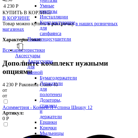
унитазы
Умные
4 230 Р
унитазы
КУПИТЬ
В КОРЗИНЕ
Инсталляции
В КОРЗИНЕ
Комплектующие
Товар можно купить
в рассрочку
в наших розничных
для
магазинах
санфаянса
Полотенцесушители
Характеристики:
Все характеристики
Аксессуары
Аксессуары
Дополните комплект нужными
для
опциями
ванной
Бумагодержатели
Держатели
4 230 Р
Раковина Como 40
для
от
полотенец
от
Дозаторы,
стаканы
Асимметрия - Конвей Л - спина Шиацу 12
и
Артикул:
держатели
0 Р
Ершики
Крючки
Мыльницы