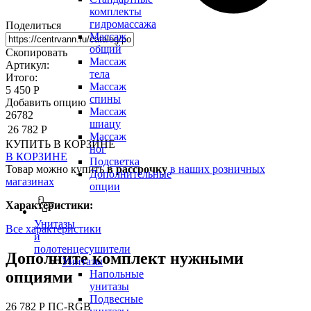
комплекты
гидромассажа
Поделиться
Массаж
общий
Скопировать
Массаж
Артикул:
тела
Итого:
Массаж
5 450 Р
спины
Добавить опцию
Массаж
26782
шиацу
26 782 Р
Массаж
КУПИТЬ
В КОРЗИНЕ
ног
В КОРЗИНЕ
Подсветка
Товар можно купить
в рассрочку
в наших розничных
Дополнительные
магазинах
опции
Характеристики:
Унитазы
Все характеристики
и
полотенцесушители
Дополните комплект нужными
Унитазы
опциями
Напольные
унитазы
Подвесные
26 782 Р
ПС-RGB