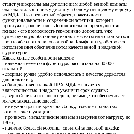
станет универсальным дополнением любой ванной комнаты
благодаря лаконичному дизайну и белому глянцевому корпусу
из МДФ. Это прекрасный образец практичности,
функциональности и современной эстетики, который
прослужит долгие годы. Дополнительное преимущество
пенала - его возможность гармонично дополнять уже
существующую обстановку ванной комнаты или становиться
частью абсолютно нового дизайна. Комфорт и удобство его
использования обеспечиваются качественной и надежной
фурнитурой.
Характерные особенности модели:
- надежная немецкая фурнитура: рассчитана на 30 000+
открытий;
- дверные ручки удобно использовать в качестве держателя
для полотенец;
- облицованная пленкой ПВХ МДФ отличается
влагостойкостью и надолго увеличит срок службы;
- дверный петли оснащены доводчиками, что обеспечивает
мягкое закрывание дверей;
- не нужно тратить время на сборку, изделие полностью
готово к эксплуатации;
- прочность: металлические навесы выдерживают нагрузку до
130кг;
- наличие бельевой корзины, скрытой за дверцой шкафа;
- дверцы можно разместить как в левом, так и в правом