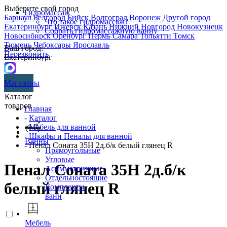
Выберите свой город
Гидромассаж
Барнаул
Белгород
Бийск
Волгоград
Воронеж
Другой город
Что такое гидромассаж?
Екатеринбург
Ижевск
Казань
Нижний Новгород
Новокузнецк
Собрать гидромассажную ванну
Новосибирск
Оренбург
Пермь
Самара
Тольятти
Томск
Тюмень
Чебоксары
Ярославль
Ваш город:
Перезвонить
Екатеринбург
Магазины
Каталог
товаров
Главная
-
Каталог
-
Мебель для ванной
-
Шкафы и Пеналы для ванной
Ванны
- Пенал Соната 35Н 2д.б/к белый глянец R
Прямоугольные
Угловые
Пенал Соната 35Н 2д.б/к
Асимметричные
Отдельностоящие
белый глянец R
Комплекты
ванн
Мебель