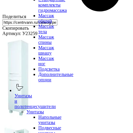
комплекты
гидромассажа
Массаж
Поделиться
общий
Массаж
Скопировать
тела
Артикул: У23259
Массаж
спины
Массаж
шиацу
Массаж
ног
Подсветка
Дополнительные
опции
Унитазы
и
полотенцесушители
Унитазы
Напольные
унитазы
Подвесные