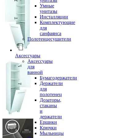
унитазы
Умные
унитазы
Инсталляции
Комплектующие
для
санфаянса
Полотенцесушители
Аксессуары
Аксессуары
для
ванной
Бумагодержатели
Держатели
для
полотенец
Дозаторы,
стаканы
и
держатели
Ершики
Крючки
Мыльницы