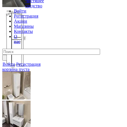
Чистящее
средство
Войти
Регистрация
Акции
Магазины
Контакты
О
нас
Войти
Регистрация
корзина пуста