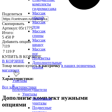
комплекты
гидромассажа
Массаж
Поделиться
общий
Массаж
Скопировать
тела
Артикул: 05г1775
Массаж
Итого:
спины
5 450 Р
Массаж
Добавить опцию
шиацу
7119
Массаж
7 119 Р
ног
КУПИТЬ
В КОРЗИНЕ
Подсветка
В КОРЗИНЕ
Дополнительные
Товар можно купить
в рассрочку
в наших розничных
опции
магазинах
Характеристики:
Унитазы
и
Все характеристики
полотенцесушители
Унитазы
Дополните комплект нужными
Напольные
унитазы
опциями
Подвесные