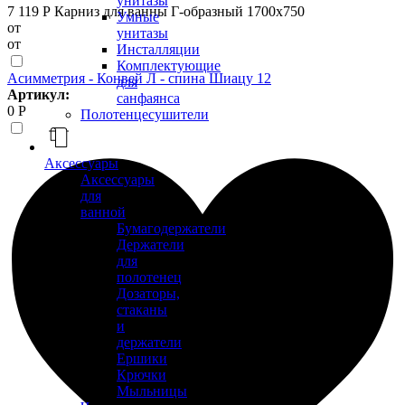
унитазы
7 119 Р
Карниз для ванны Г-образный 1700х750
Умные
от
унитазы
от
Инсталляции
Комплектующие
Асимметрия - Конвей Л - спина Шиацу 12
для
Артикул:
санфаянса
0 Р
Полотенцесушители
Аксессуары
Аксессуары
для
ванной
Бумагодержатели
Держатели
для
полотенец
Дозаторы,
стаканы
и
держатели
Ершики
Крючки
Мыльницы