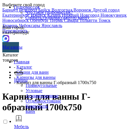
Выберите свой город
Гидромассаж
Барнаул
Белгород
Бийск
Волгоград
Воронеж
Другой город
Что такое гидромассаж?
Екатеринбург
Ижевск
Казань
Нижний Новгород
Новокузнецк
Собрать гидромассажную ванну
Новосибирск
Оренбург
Пермь
Самара
Тольятти
Томск
Тюмень
Чебоксары
Ярославль
Ваш город:
Перезвонить
Екатеринбург
Магазины
Каталог
товаров
Главная
-
Каталог
-
Опции для ванн
-
Карнизы для ванны
Ванны
- Карниз для ванны Г-образный 1700х750
Прямоугольные
Угловые
Карниз для ванны Г-
Асимметричные
Отдельностоящие
образный 1700х750
Комплекты
ванн
Мебель