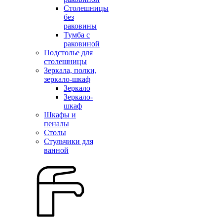
Столешницы
без
раковины
Тумба с
раковиной
Подстолье для
столешницы
Зеркала, полки,
зеркало-шкаф
Зеркало
Зеркало-
шкаф
Шкафы и
пеналы
Столы
Стульчики для
ванной