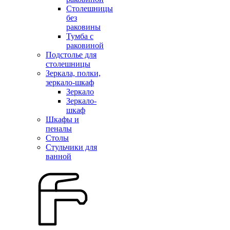
Столешницы
без
раковины
Тумба с
раковиной
Подстолье для
столешницы
Зеркала, полки,
зеркало-шкаф
Зеркало
Зеркало-
шкаф
Шкафы и
пеналы
Столы
Стульчики для
ванной