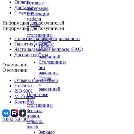
Оплата
Готовые
Доставка
интерьеры
Самовывоз
Коллекции
мебели
Информация для покупателей
Тумбы
Информация для покупателей
и
столешницы
Политика конфиденциальности
Тумба
Гарантия и возврат
Панель
Часто задаваемые вопросы (FAQ)
с
Договор оферты
раковиной
Столешницы
О компании
без
О компании
раковины
Тумба
Отзывы покупателей
с
Новости
раковиной
ISO 9001
Подстолье
Магазины
для
Контакты
столешницы
Зеркала,
полки,
8 800 550 30 13
зеркало-
шкаф
Зеркало