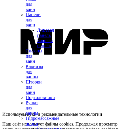
для
ванн
Панели
для
ванн
Лицевая
панель
Боковая
панель
Сифоны
для
ванн
Карнизы
для
ванны
Шторки
для
ванн
Подголовники
Ручки
для
ванны
Используем куки и рекомендательные технологии
Гидромассажные
опции
Наш сайт использует файлы cookies. Продолжая просмотр
Стандартные