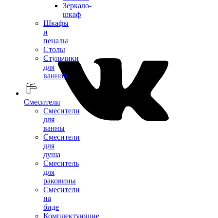
Зеркало-
шкаф
Шкафы
и
пеналы
Столы
Стульчики
для
ванной
Смесители
Смесители
для
ванны
Смесители
для
душа
Смеситель
для
раковины
Смесители
на
биде
Комплектующие