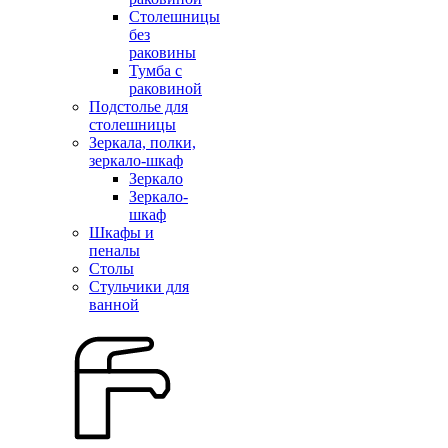
Столешницы
без
раковины
Тумба с
раковиной
Подстолье для
столешницы
Зеркала, полки,
зеркало-шкаф
Зеркало
Зеркало-
шкаф
Шкафы и
пеналы
Столы
Стульчики для
ванной