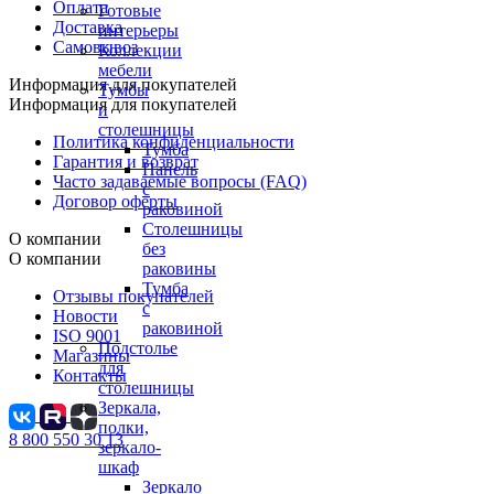
Оплата
Готовые
Доставка
интерьеры
Самовывоз
Коллекции
мебели
Информация для покупателей
Тумбы
Информация для покупателей
и
столешницы
Политика конфиденциальности
Тумба
Гарантия и возврат
Панель
Часто задаваемые вопросы (FAQ)
с
Договор оферты
раковиной
Столешницы
О компании
без
О компании
раковины
Тумба
Отзывы покупателей
с
Новости
раковиной
ISO 9001
Подстолье
Магазины
для
Контакты
столешницы
Зеркала,
полки,
8 800 550 30 13
зеркало-
шкаф
Зеркало