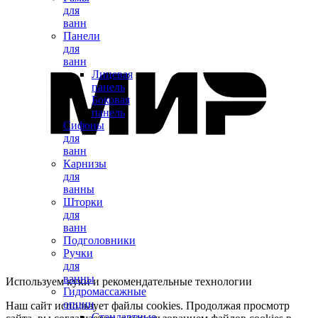
для
ванн
Панели
для
ванн
Лицевая
панель
Боковая
панель
Сифоны
для
ванн
Карнизы
для
ванны
Шторки
для
ванн
Подголовники
Ручки
для
ванны
Используем куки и рекомендательные технологии
Гидромассажные
опции
Наш сайт использует файлы cookies. Продолжая просмотр
Стандартные