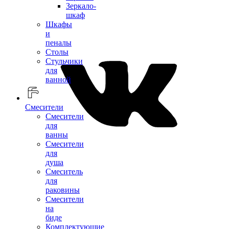
Зеркало-
шкаф
Шкафы
и
пеналы
Столы
Стульчики
для
ванной
Смесители
Смесители
для
ванны
Смесители
для
душа
Смеситель
для
раковины
Смесители
на
биде
Комплектующие