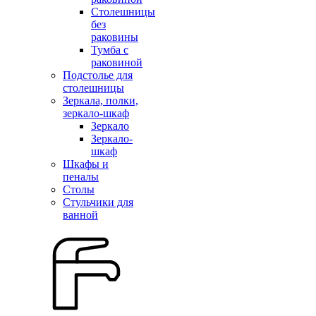
Столешницы
без
раковины
Тумба с
раковиной
Подстолье для
столешницы
Зеркала, полки,
зеркало-шкаф
Зеркало
Зеркало-
шкаф
Шкафы и
пеналы
Столы
Стульчики для
ванной