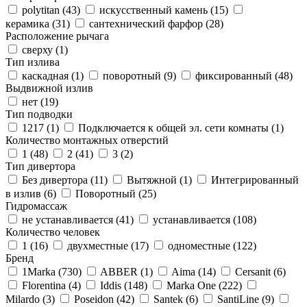
polytitan (
43
)
искусственный камень (
15
)
керамика (
31
)
сантехнический фарфор (
28
)
Расположение рычага
сверху (
1
)
Тип излива
каскадная (
1
)
поворотный (
9
)
фиксированный (
48
)
Выдвижной излив
нет (
19
)
Тип подводки
1217 (
1
)
Подключается к общей эл. сети комнаты (
1
)
Количество монтажных отверстий
1 (
48
)
2 (
41
)
3 (
2
)
Тип дивертора
Без дивертора (
11
)
Вытяжной (
1
)
Интегрированный
в излив (
6
)
Поворотный (
25
)
Гидромассаж
не устанавливается (
41
)
устанавливается (
108
)
Количество человек
1 (
16
)
двухместные (
17
)
одноместные (
122
)
Бренд
1Marka (
730
)
ABBER (
1
)
Aima (
14
)
Cersanit (
6
)
Florentina (
4
)
Iddis (
148
)
Marka One (
222
)
Milardo (
3
)
Poseidon (
42
)
Santek (
6
)
SantiLine (
9
)