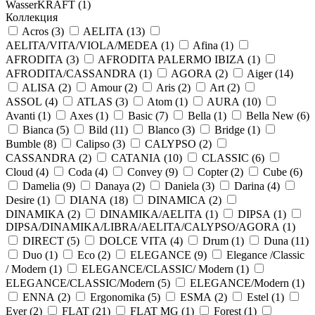
WasserKRAFT (
1
)
Коллекция
Acros (
3
)
AELITA (
13
)
AELITA/VITA/VIOLA/MEDEA (
1
)
Afina (
1
)
AFRODITA (
3
)
AFRODITA PALERMO IBIZA (
1
)
AFRODITA/CASSANDRA (
1
)
AGORA (
2
)
Aiger (
14
)
ALISA (
2
)
Amour (
2
)
Aris (
2
)
Art (
2
)
ASSOL (
4
)
ATLAS (
3
)
Atom (
1
)
AURA (
10
)
Avanti (
1
)
Axes (
1
)
Basic (
7
)
Bella (
1
)
Bella New (
6
)
Bianca (
5
)
Bild (
11
)
Blanco (
3
)
Bridge (
1
)
Bumble (
8
)
Calipso (
3
)
CALYPSO (
2
)
CASSANDRA (
2
)
CATANIA (
10
)
CLASSIC (
6
)
Cloud (
4
)
Coda (
4
)
Convey (
9
)
Copter (
2
)
Cube (
6
)
Damelia (
9
)
Danaya (
2
)
Daniela (
3
)
Darina (
4
)
Desire (
1
)
DIANA (
18
)
DINAMICA (
2
)
DINAMIKA (
2
)
DINAMIKA/AELITA (
1
)
DIPSA (
1
)
DIPSA/DINAMIKA/LIBRA/AELITA/CALYPSO/AGORA (
1
)
DIRECT (
5
)
DOLCE VITA (
4
)
Drum (
1
)
Duna (
11
)
Duo (
1
)
Eco (
2
)
ELEGANCE (
9
)
Elegance /Classic
/ Modern (
1
)
ELEGANCE/CLASSIC/ Modern (
1
)
ELEGANCE/CLASSIC/Modern (
5
)
ELEGANCE/Modern (
1
)
ENNA (
2
)
Ergonomika (
5
)
ESMA (
2
)
Estel (
1
)
Ever (
2
)
FLAT (
21
)
FLAT MG (
1
)
Forest (
1
)