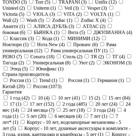
TONDO (
3
)
Torr (
5
)
TRAPANI (
3
)
Unifix (
12
)
Unisteel (
2
)
Uniterm (
1
)
Veil (
3
)
Vesper (
3
)
Victoria (
5
)
VIOLA (
3
)
VITA (
2
)
VOLTA (
1
)
Wall (
2
)
Wash (
5
)
Zodiac (
1
)
Zodiac X (
4
)
Аванти (
1
)
АЛИСА ДУБЛЬ (
3
)
АТЛАС (
2
)
боковая (
6
)
БЬЯНКА (
1
)
Вита (
5
)
ДЖУЛИАННА (
4
)
Классик (
3
)
Кода (
1
)
МИНИМИ (
12
)
Ноктюрн (
1
)
Нота New (
4
)
Прованс (
6
)
Рама
универсальная (
12
)
Рама универсальная ПУ (
1
)
РЕВО (
7
)
Соната (
18
)
Стиль (
2
)
ТR (
2
)
ТГ (
4
)
Тигода (
2
)
Универсальная (
8
)
Уют (
2
)
ЭКОНОМ (
3
)
Этюд (
5
)
Юнификс (
1
)
Страна производитель
Россия (
1
)
Trend (
1
)
Россия (
1
)
Германия (
1
)
Китай (
20
)
Россия (
1073
)
Гарантия
1 год (
42
)
10 (
4
)
10 лет (
41
)
15 (
2
)
15 лет (
84
)
17 (
1
)
17 лет (
152
)
2 года (
485
)
20 лет (
24
)
24
мес (
14
)
24 месяца (
7
)
25 лет (
18
)
3 года (
24
)
4
года (
1
)
5 лет (
20
)
6 месяцев (
4
)
7 лет (
1
)
7
лет* (
1
)
Корпус - 10 лет, водозапорные механизмы - 5
лет (
5
)
Корпус - 10 лет, душевые аксессуары в комплекте -
3 года, излив, картриджи и кранбуксы - 5 лет (
1
)
Корпус -