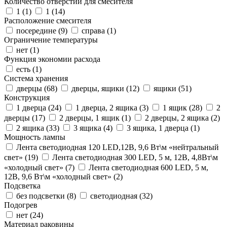
Количество отверстий для смесителя
1 (
1
)
1 (
14
)
Расположение смесителя
посередине (
9
)
справа (
1
)
Ограничение температуры
нет (
1
)
Функция экономии расхода
есть (
1
)
Система хранения
дверцы (
68
)
дверцы, ящики (
12
)
ящики (
51
)
Конструкция
1 дверца (
24
)
1 дверца, 2 ящика (
3
)
1 ящик (
28
)
2
дверцы (
17
)
2 дверцы, 1 ящик (
1
)
2 дверцы, 2 ящика (
2
)
2 ящика (
33
)
3 ящика (
4
)
3 ящика, 1 дверца (
1
)
Мощность лампы
Лента светодиодная 120 LED,12В, 9,6 Вт\м «нейтральный
свет» (
19
)
Лента светодиодная 300 LED, 5 м, 12В, 4,8Вт\м
«холодный свет» (
7
)
Лента светодиодная 600 LED, 5 м,
12В, 9,6 Вт\м «холодный свет» (
2
)
Подсветка
без подсветки (
8
)
светодиодная (
32
)
Подогрев
нет (
24
)
Материал раковины