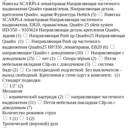
Навеска SCARPI-4 левая/правая Направляющая частичного
выдвижения Quadro правая/левая, Направляющая деталь
крепления Quadro, задняя Фурнитура Hettich (
5
)
Навеска
SCARPI-4 левая/правая Направляющая частичного
выдвижения, ЕВ20, правая/левая, Quadro 25 silent system
HD/350 – 9105624 Направляющая деталь крепления Quadro,
задняя (
1
)
Направляющая Push up Quadro25 Направляющая
Quadro (
1
)
Направляющая Push up частичного
выдвижения Quadro25 НР/350 ,левая/правая, ЕВ20 (
6
)
направляющие Quadro с доводчиком (
10
)
Направляющие с
доводчиком (
25
)
нет (
1
)
Опора чёрная (
2
)
Петля
мебельная вкладная Clip-on с доводчиком (
3
)
система
биде (
2
)
Со светодиодной подсветкой. Без выключателя -
выход свободный. Крепления к стене идут в комплекте. (
1
)
Стандарт подводки
1/2" (
2
)
Механизм
керамический картридж (
2
)
направляющие частичного
выдвижения (
11
)
Петля мебельная накладная Clip-on с
доводчиком (
7
)
Количество режимов струи
1 (
1
)
3 (
2
)
Тропический (верхний) душ