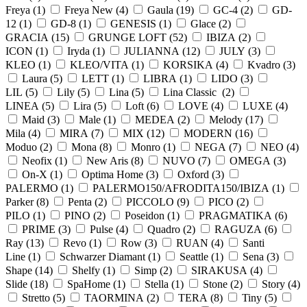
Freya (
1
)
Freya New (
4
)
Gaula (
19
)
GC-4 (
2
)
GD-
12 (
1
)
GD-8 (
1
)
GENESIS (
1
)
Glace (
2
)
GRACIA (
15
)
GRUNGE LOFT (
52
)
IBIZA (
2
)
ICON (
1
)
Iryda (
1
)
JULIANNA (
12
)
JULY (
3
)
KLEO (
1
)
KLEO/VITA (
1
)
KORSIKA (
4
)
Kvadro (
3
)
Laura (
5
)
LETT (
1
)
LIBRA (
1
)
LIDO (
3
)
LIL (
5
)
Lily (
5
)
Lina (
5
)
Lina Classic (
2
)
LINEA (
5
)
Lira (
5
)
Loft (
6
)
LOVE (
4
)
LUXE (
4
)
Maid (
3
)
Male (
1
)
MEDEA (
2
)
Melody (
17
)
Mila (
4
)
MIRA (
7
)
MIX (
12
)
MODERN (
16
)
Moduo (
2
)
Mona (
8
)
Monro (
1
)
NEGA (
7
)
NEO (
4
)
Neofix (
1
)
New Aris (
8
)
NUVO (
7
)
OMEGA (
3
)
On-X (
1
)
Optima Home (
3
)
Oxford (
3
)
PALERMO (
1
)
PALERMO150/AFRODITA150/IBIZA (
1
)
Parker (
8
)
Penta (
2
)
PICCOLO (
9
)
PICO (
2
)
PILO (
1
)
PINO (
2
)
Poseidon (
1
)
PRAGMATIKA (
6
)
PRIME (
3
)
Pulse (
4
)
Quadro (
2
)
RAGUZA (
6
)
Ray (
13
)
Revo (
1
)
Row (
3
)
RUAN (
4
)
Santi
Line (
1
)
Schwarzer Diamant (
1
)
Seattle (
1
)
Sena (
3
)
Shape (
14
)
Shelfy (
1
)
Simp (
2
)
SIRAKUSA (
4
)
Slide (
18
)
SpaHome (
1
)
Stella (
1
)
Stone (
2
)
Story (
4
)
Stretto (
5
)
TAORMINA (
2
)
TERA (
8
)
Tiny (
5
)