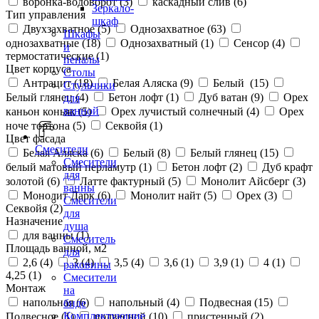
воронка-водоворот (
3
)
каскадный слив (
6
)
Зеркало-
Тип управления
шкаф
Двухзахватное (
5
)
Однозахватное (
63
)
Шкафы
однозахватные (
18
)
Однозахватный (
1
)
Сенсор (
4
)
и
термостатические (
1
)
пеналы
Цвет корпуса
Столы
Антрацит (
18
)
Белая Аляска (
9
)
Белый (
15
)
Стульчики
Белый глянец (
4
)
Бетон лофт (
1
)
Дуб ватан (
9
)
Орех
для
ванной
каньон коньяк (
5
)
Орех лучистый солнечный (
4
)
Орех
ноче тортона (
5
)
Секвойя (
1
)
Цвет фасада
Смесители
Белая Аляска (
6
)
Белый (
8
)
Белый глянец (
15
)
Смесители
белый матовый перламутр (
1
)
Бетон лофт (
2
)
Дуб крафт
для
золотой (
6
)
Латте фактурный (
5
)
Монолит Айсберг (
3
)
ванны
Монолит Дарк (
6
)
Монолит найт (
5
)
Орех (
3
)
Смесители
Секвойя (
2
)
для
Назначение
душа
для ванны (
1
)
Смеситель
Площадь ванной, м2
для
2,6 (
4
)
3 (
4
)
3,5 (
4
)
3,6 (
1
)
3,9 (
1
)
4 (
1
)
раковины
4,25 (
1
)
Смесители
Монтаж
на
напольная (
6
)
напольный (
4
)
Подвесная (
15
)
биде
Комплектующие
Подвесное (
1
)
подвесной (
10
)
пристенный (
2
)