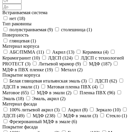
Встраиваемая система
нет (
18
)
Тип раковины
полувстраиваемая (
9
)
столешница (
1
)
Поверхность
глянцевая (
1
)
Материал корпуса
АБС/ПММА (
11
)
Акрил (
13
)
Керамика (
4
)
Керамогранит (
10
)
ЛДСП (
124
)
ЛДСП с технологией
PROTECT (
3
)
Литьевой мрамор (
9
)
МДФ (
187
)
МДФ в ПВХ пленке (
19
)
Металл (
2
)
Покрытие корпуса
Белая глянцевая итальянская эмаль (
3
)
ЛДСП (
62
)
ЛДСП в эмали (
1
)
Матовая пленка ПВХ (
4
)
Матовое (
65
)
МДФ в эмали (
2
)
Пленка ПВХ (
96
)
Эмаль (
18
)
Эмаль, акрил (
2
)
Материал фасада
100% литьевой акрил (
3
)
Акрил (
8
)
Зеркало (
10
)
ЛДСП (
49
)
МДФ (
238
)
МДФ в эмали (
3
)
Стекло (
1
)
Фрезерованный МДФ в эмале (
6
)
Покрытие фасада