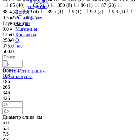
Чистящее
85 (
40
)
85,5 (
1
)
850 (
8
)
86 (
1
)
87 (
20
)
средство
88,7 (
4
)
89 (
4
)
89,5 (
1
)
9 (
1
)
9,2 (
2
)
9,3 (
1
)
Войти
Регистрация
9,5 (
2
)
90 (
21
)
Акции
Глубина, см
Магазины
0.0
Контакты
125.0
О
250.0
нас
375.0
500.0
Объем, л
Войти
Регистрация
106
корзина пуста
186
266
346
426
Диаметр слива, см
5.0
6.3
7.5
8.8