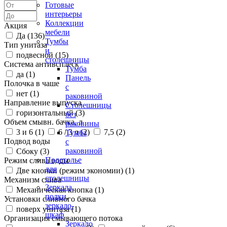
Готовые
интерьеры
Коллекции
Акция
мебели
Да (
136
)
Тумбы
Тип унитаза
и
подвесной (
15
)
столешницы
Система антивсплеск
Тумба
да (
1
)
Панель
Полочка в чаше
с
нет (
1
)
раковиной
Направление выпуска
Столешницы
горизонтальный (
3
)
без
Объем смывн. бачка, л
раковины
3 и 6 (
1
)
6 / 3 л (
2
)
7,5 (
2
)
Тумба
Подвод воды
с
раковиной
Сбоку (
3
)
Подстолье
Режим слива воды
для
Две кнопки (режим экономии) (
1
)
столешницы
Механизм слива
Зеркала,
Механическая кнопка (
1
)
полки,
Установки сливного бачка
зеркало-
поверх унитаза (
1
)
шкаф
Организация смывающего потока
Зеркало