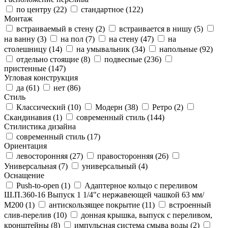
по центру (
22
)
стандартное (
122
)
Монтаж
встраиваемый в стену (
2
)
встраивается в нишу (
5
)
на ванну (
3
)
на пол (
7
)
на стену (
47
)
на
столешницу (
14
)
на умывальник (
34
)
напольные (
92
)
отдельно стоящие (
8
)
подвесные (
236
)
пристенные (
147
)
Угловая конструкция
да (
61
)
нет (
86
)
Стиль
Классический (
10
)
Модерн (
38
)
Ретро (
2
)
Скандинавия (
1
)
современный стиль (
144
)
Стилистика дизайна
современный стиль (
17
)
Ориентация
левосторонняя (
27
)
правосторонняя (
26
)
Универсальная (
7
)
универсальный (
4
)
Оснащение
Push-to-open (
1
)
Адаптерное кольцо с переливом
Ш.П.360-16 Выпуск 1 1/4"с нержавеющей чашкой 63 мм/
М200 (
1
)
антискользящее покрытие (
11
)
встроенный
слив-перелив (
10
)
донная крышка, выпуск с переливом,
кронштейны (
8
)
импульсная система смыва воды (
2
)