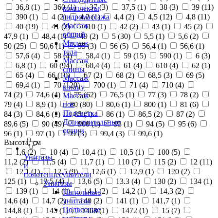
36,8 (
1
)
360 (
1
)
37 (
3
)
37,5 (
1
)
38 (
3
)
39 (
11
)
комплекты
390 (
1
)
4 (
2
)
4,2 (
1
)
4,4 (
2
)
4,5 (
12
)
4,8 (
11
)
гидромассажа
Массаж
40 (
19
)
41 (
2
)
410 (
1
)
42 (
2
)
43 (
1
)
45 (
2
)
общий
47,9 (
1
)
48,4 (
1
)
49 (
2
)
5 (
30
)
5,5 (
1
)
5,6 (
2
)
Массаж
50 (
25
)
50,6 (
1
)
55 (
3
)
56 (
5
)
56,4 (
1
)
56,6 (
1
)
тела
57,6 (
4
)
58 (
4
)
58,4 (
1
)
59 (
15
)
590 (
1
)
6 (
3
)
Массаж
6,8 (
1
)
60 (
94
)
60,4 (
4
)
61 (
4
)
610 (
4
)
62 (
1
)
спины
65 (
4
)
66 (
10
)
67 (
2
)
68 (
2
)
68,5 (
3
)
69 (
5
)
Массаж
69,4 (
1
)
70 (
120
)
700 (
1
)
71 (
4
)
710 (
4
)
шиацу
74 (
2
)
74,6 (
4
)
75 (
62
)
76,5 (
1
)
77 (
3
)
78 (
2
)
Массаж
79 (
4
)
8,9 (
1
)
80 (
80
)
80,6 (
1
)
800 (
1
)
81 (
6
)
ног
Подсветка
84 (
3
)
84,6 (
1
)
85 (
3
)
86 (
1
)
86,5 (
2
)
87 (
2
)
Дополнительные
89,6 (
5
)
90 (
49
)
900 (
1
)
93 (
1
)
94 (
5
)
95 (
6
)
опции
96 (
1
)
97 (
1
)
99 (
3
)
99,4 (
3
)
99,6 (
1
)
Высота, см
1,6 (
2
)
10 (
4
)
10,4 (
1
)
10,5 (
1
)
100 (
5
)
Унитазы
11,2 (
2
)
11,5 (
4
)
11,7 (
1
)
110 (
7
)
115 (
2
)
12 (
11
)
и
12,1 (
1
)
12,5 (
9
)
12,6 (
1
)
12,9 (
1
)
120 (
2
)
полотенцесушители
125 (
1
)
13,5 (
4
)
13,6 (
5
)
13.3 (
4
)
130 (
2
)
134 (
1
)
Унитазы
139 (
1
)
14 (
1
)
14,1 (
2
)
14,2 (
1
)
14,3 (
2
)
Напольные
14,6 (
4
)
14,7 (
2
)
140 (
2
)
141 (
1
)
141,7 (
1
)
унитазы
Подвесные
144,8 (
1
)
145 (
1
)
1468 (
1
)
1472 (
1
)
15 (
7
)