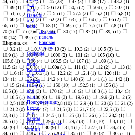
44,5 (
1
)
44,7 (
5
)
45 (
23
)
47 (
3
)
48 (
17
)
48,2 (
1
)
для
49 (
1
)
5 (
1
)
50 (
12
)
50,5 (
2
)
504 (
1
)
507 (
1
)
ванн
51,5 (
1
)
52 (
1
)
55 (
1
)
57,5 (
2
)
6,2 (
1
)
6,8 (
1
)
Панели
60 (
2
)
61 (
2
)
62 (
2
)
63 (
1
)
64 (
1
)
66 (
2
)
для
66,5 (
1
)
67 (
1
)
68 (
1
)
69,5 (
1
)
7,5 (
1
)
7,8 (
1
)
ванн
70 (
5
)
75 (
7
)
8,7 (
2
)
80 (
17
)
87 (
1
)
89,5 (
1
)
Лицевая
панель
90 (
14
)
99,5 (
1
)
Боковая
Ширина, см
панель
0,2 (
1
)
1,01 (
1
)
10 (
2
)
10,3 (
2
)
10,5 (
3
)
Сифоны
10,9 (
1
)
100 (
64
)
1000 (
2
)
101 (
2
)
105 (
10
)
для
105,6 (
1
)
106 (
4
)
106,5 (
3
)
107 (
1
)
109 (
1
)
ванн
11,5 (
2
)
110 (
8
)
1100а (
1
)
111 (
1
)
112 (
2
)
113 (
1
)
Карнизы
116 (
1
)
116,5 (
1
)
12,2 (
2
)
12,4 (
1
)
120 (
11
)
для
134 (
1
)
135 (
2
)
14,2 (
4
)
140 (
6
)
141 (
1
)
142 (
1
)
ванны
15 (
2
)
15,9 (
1
)
150 (
10
)
152,5 (
1
)
155 (
1
)
Шторки
16,5 (
3
)
17,9 (
3
)
170 (
2
)
18 (
2
)
18,3 (
1
)
18,4 (
3
)
для
ванн
18,5 (
1
)
180 (
6
)
19 (
3
)
19,6 (
1
)
19,9 (
2
)
2 (
5
)
Подголовники
2,5 (
108
)
2,7 (
2
)
2,8 (
10
)
2,9 (
4
)
20 (
6
)
21 (
2
)
Ручки
21,2 (
6
)
21,4 (
7
)
21,5 (
3
)
21,7 (
5
)
22,5 (
3
)
для
22,8 (
1
)
24 (
1
)
24,5 (
1
)
25 (
3
)
26 (
1
)
28,5 (
1
)
ванны
28.5 (
1
)
29 (
1
)
29,6 (
1
)
29,7 (
3
)
3 (
10
)
3,1 (
1
)
Гидромассажные
3,6 (
6
)
3,8 (
1
)
30 (
9
)
31,4 (
1
)
327 (
1
)
34,2 (
5
)
опции
34,5 (
1
)
348 (
1
)
35 (
20
)
355 (
1
)
36 (
8
)
36,5 (
11
)
Стандартные