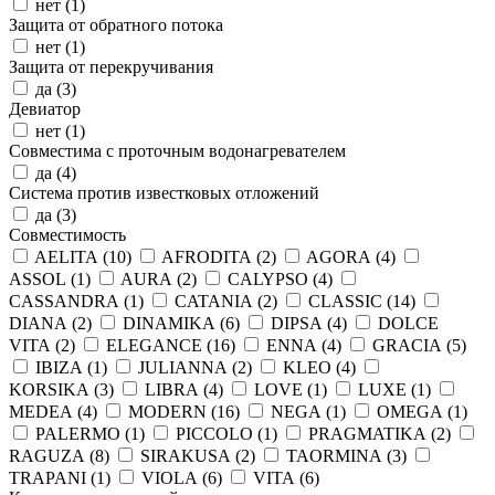
нет (
1
)
Защита от обратного потока
нет (
1
)
Защита от перекручивания
да (
3
)
Девиатор
нет (
1
)
Совместима с проточным водонагревателем
да (
4
)
Система против известковых отложений
да (
3
)
Совместимость
AELITA (
10
)
AFRODITA (
2
)
AGORA (
4
)
ASSOL (
1
)
AURA (
2
)
CALYPSO (
4
)
CASSANDRA (
1
)
CATANIA (
2
)
CLASSIC (
14
)
DIANA (
2
)
DINAMIKA (
6
)
DIPSA (
4
)
DOLCE
VITA (
2
)
ELEGANCE (
16
)
ENNA (
4
)
GRACIA (
5
)
IBIZA (
1
)
JULIANNA (
2
)
KLEO (
4
)
KORSIKA (
3
)
LIBRA (
4
)
LOVE (
1
)
LUXE (
1
)
MEDEA (
4
)
MODERN (
16
)
NEGA (
1
)
OMEGA (
1
)
PALERMO (
1
)
PICCOLO (
1
)
PRAGMATIKA (
2
)
RAGUZA (
8
)
SIRAKUSA (
2
)
TAORMINA (
3
)
TRAPANI (
1
)
VIOLA (
6
)
VITA (
6
)