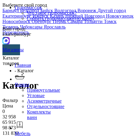
Выберите свой город
Гидромассаж
Барнаул
Белгород
Бийск
Волгоград
Воронеж
Другой город
Что такое гидромассаж?
Екатеринбург
Ижевск
Казань
Нижний Новгород
Новокузнецк
Собрать гидромассажную ванну
Новосибирск
Оренбург
Пермь
Самара
Тольятти
Томск
Тюмень
Чебоксары
Ярославль
Ваш город:
Перезвонить
Екатеринбург
Магазины
Каталог
товаров
Главная
- Каталог
Каталог
Ванны
Прямоугольные
Угловые
Фильтр
Асимметричные
Цена
Отдельностоящие
0
Комплекты
32 958
ванн
65 915
98 873
131 830
Мебель