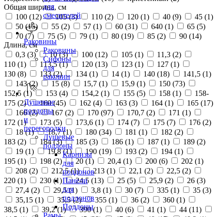
для
Общая ширина, см
смесителей
100 (
12
)
105 (
3
)
110 (
2
)
120 (
1
)
40 (
9
)
45 (
1
)
50 (
15
)
55 (
2
)
57 (
1
)
60 (
31
)
640 (
1
)
65 (
5
)
70 (
7
)
75 (
5
)
79 (
1
)
80 (
19
)
85 (
2
)
90 (
14
)
Раковины
Длина, см
Раковины
0,3 (
3
)
10 (
3
)
100 (
12
)
105 (
1
)
11,3 (
2
)
Сифоны
110 (
1
)
113,5 (
1
)
120 (
13
)
123 (
1
)
127 (
1
)
для
130 (
8
)
133 (
2
)
134 (
1
)
14 (
1
)
140 (
18
)
141,5 (
1
)
раковин
143 (
2
)
15 (
8
)
15,7 (
1
)
15,9 (
1
)
150 (
73
)
152,5 (
1
)
153 (
4
)
154,2 (
1
)
155 (
5
)
158 (
1
)
158-
Душевые
175 (
2
)
160 (
45
)
162 (
4
)
163 (
3
)
164 (
1
)
165 (
17
)
поддоны
166 (
2
)
167 (
2
)
170 (
97
)
170,7 (
2
)
171 (
1
)
и
172 (
1
)
173 (
5
)
173,6 (
1
)
174 (
7
)
175 (
7
)
176 (
2
)
перегородки
18 (
1
)
18,7 (
1
)
180 (
34
)
181 (
1
)
182 (
2
)
Душевые
183 (
2
)
184 (
3
)
185 (
3
)
186 (
1
)
187 (
1
)
189 (
2
)
поддоны
19 (
1
)
19,8 (
1
)
190 (
19
)
193 (
2
)
194 (
1
)
Карнизы
195 (
1
)
198 (
2
)
20 (
1
)
20,4 (
1
)
200 (
6
)
202 (
1
)
для
208 (
2
)
212,5 (
1
)
213 (
1
)
22,1 (
2
)
22,5 (
2
)
поддонов
220 (
1
)
230 (
1
)
24,5 (
13
)
25 (
5
)
25,9 (
2
)
26 (
3
)
Панели
для
27,4 (
2
)
29,5 (
1
)
3,8 (
1
)
30 (
7
)
335 (
1
)
35 (
3
)
поддонов
35,15 (
1
)
35,5 (
2
)
355 (
1
)
36 (
2
)
360 (
1
)
Поддоны
38,5 (
1
)
39,2 (
1
)
390 (
1
)
40 (
6
)
41 (
1
)
44 (
11
)
Рамы