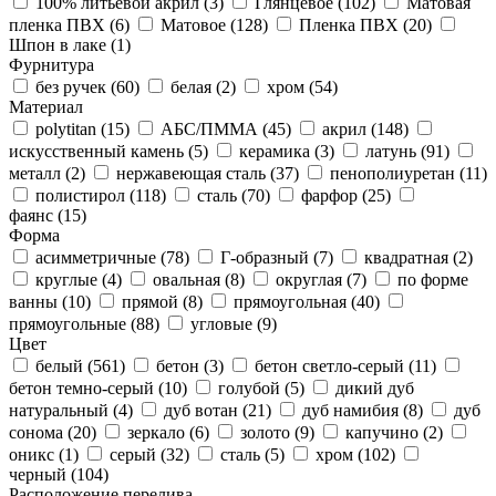
100% литьевой акрил (
3
)
Глянцевое (
102
)
Матовая
пленка ПВХ (
6
)
Матовое (
128
)
Пленка ПВХ (
20
)
Шпон в лаке (
1
)
Фурнитура
без ручек (
60
)
белая (
2
)
хром (
54
)
Материал
polytitan (
15
)
АБС/ПММА (
45
)
акрил (
148
)
искусственный камень (
5
)
керамика (
3
)
латунь (
91
)
металл (
2
)
нержавеющая сталь (
37
)
пенополиуретан (
11
)
полистирол (
118
)
сталь (
70
)
фарфор (
25
)
фаянс (
15
)
Форма
асимметричные (
78
)
Г-образный (
7
)
квадратная (
2
)
круглые (
4
)
овальная (
8
)
округлая (
7
)
по форме
ванны (
10
)
прямой (
8
)
прямоугольная (
40
)
прямоугольные (
88
)
угловые (
9
)
Цвет
белый (
561
)
бетон (
3
)
бетон светло-серый (
11
)
бетон темно-серый (
10
)
голубой (
5
)
дикий дуб
натуральный (
4
)
дуб вотан (
21
)
дуб намибия (
8
)
дуб
сонома (
20
)
зеркало (
6
)
золото (
9
)
капучино (
2
)
оникс (
1
)
серый (
32
)
сталь (
5
)
хром (
102
)
черный (
104
)
Расположение перелива