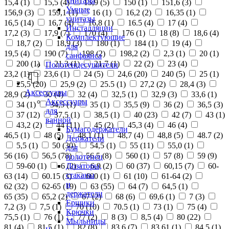
унитазы
15,4 (
1
)
15,5 (
4
)
15,9 (
5
)
150 (
1
)
151,6 (
3
)
Умные
156,9 (
3
)
159,1 (
1
)
16 (
1
)
16,2 (
2
)
16,35 (
1
)
унитазы
16,5 (
14
)
16,7 (
4
)
16,8 (
1
)
16.5 (
4
)
17 (
4
)
Инсталляции
17,2 (
3
)
17,9 (
7
)
170 (
4
)
176 (
1
)
18 (
8
)
18,6 (
4
)
Комплектующие
18,7 (
2
)
18,9 (
3
)
180 (
1
)
184 (
1
)
19 (
4
)
для
19,5 (
4
)
190 (
7
)
198 (
2
)
198,2 (
2
)
2,3 (
1
)
20 (
1
)
санфаянса
200 (
1
)
21,3 (
1
)
21,7 (
1
)
22 (
2
)
23 (
4
)
Полотенцесушители
23,2 (
1
)
23,6 (
1
)
24 (
5
)
24,6 (
20
)
240 (
5
)
25 (
1
)
25,5 (
20
)
25,9 (
2
)
25.5 (
1
)
27,2 (
2
)
28,4 (
3
)
Аксессуары
28,9 (
2
)
30 (
4
)
32 (
4
)
32,5 (
1
)
32,9 (
3
)
33,6 (
1
)
Аксессуары
34 (
1
)
34,5 (
1
)
35 (
1
)
35,5 (
9
)
36 (
2
)
36,5 (
3
)
для
37 (
12
)
37,5 (
1
)
38,5 (
1
)
40 (
23
)
42 (
7
)
43 (
1
)
ванной
43,2 (
2
)
44 (
11
)
45 (
2
)
45,3 (
4
)
46 (
4
)
Бумагодержатели
46,5 (
1
)
48 (
5
)
48,1 (
1
)
48,7 (
4
)
48,8 (
5
)
48.7 (
2
)
Держатели
5,5 (
1
)
50 (
30
)
54,5 (
1
)
55 (
11
)
55,0 (
1
)
для
56 (
16
)
56,5 (
78
)
56.5 (
8
)
560 (
1
)
57 (
8
)
59 (
9
)
полотенец
Дозаторы,
59-60 (
1
)
6 (
2
)
6,9 (
2
)
60 (
37
)
60,15 (
7
)
60-
стаканы
63 (
14
)
60.15 (
3
)
600 (
1
)
61 (
10
)
61-64 (
2
)
и
62 (
32
)
62-65 (
19
)
63 (
55
)
64 (
7
)
64,5 (
1
)
держатели
65 (
35
)
65,2 (
2
)
67 (
2
)
68 (
6
)
69,6 (
1
)
7 (
3
)
Ершики
7,2 (
3
)
7,5 (
1
)
70 (
10
)
70.5 (
1
)
73 (
1
)
75 (
4
)
Крючки
75,5 (
1
)
76 (
1
)
77 (
2
)
8 (
3
)
8,5 (
4
)
80 (
22
)
Мыльницы
81 (
4
)
81,5 (
1
)
82 (
8
)
83,6 (
7
)
83,61 (
1
)
84,5 (
1
)