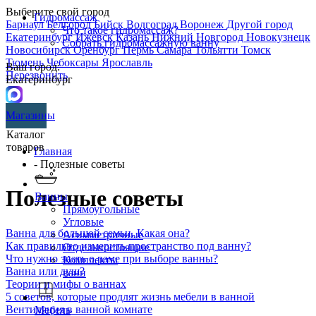
Выберите свой город
Гидромассаж
Барнаул
Белгород
Бийск
Волгоград
Воронеж
Другой город
Что такое гидромассаж?
Екатеринбург
Ижевск
Казань
Нижний Новгород
Новокузнецк
Собрать гидромассажную ванну
Новосибирск
Оренбург
Пермь
Самара
Тольятти
Томск
Тюмень
Чебоксары
Ярославль
Ваш город:
Перезвонить
Екатеринбург
Магазины
Каталог
товаров
Главная
- Полезные советы
Полезные советы
Ванны
Прямоугольные
Угловые
Ванна для большой семьи. Какая она?
Асимметричные
Как правильно измерить пространство под ванну?
Отдельностоящие
Что нужно знать о раме при выборе ванны?
Комплекты
Ванна или душ?
ванн
Теории и мифы о ваннах
5 советов, которые продлят жизнь мебели в ванной
Вентиляция в ванной комнате
Мебель