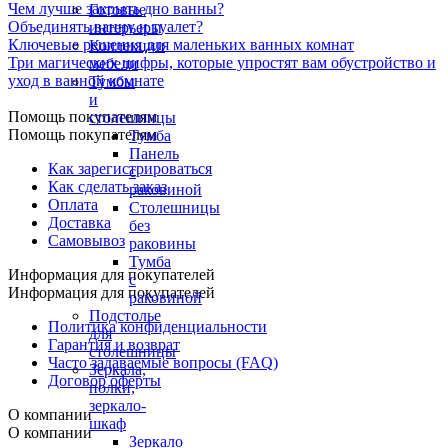
Чем лучше закрыть дно ванны?
Готовые
Объединять ванну и туалет?
интерьеры
Ключевые решения для маленьких ванных комнат
Коллекции
Три магических цифры, которые упростят вам обустройство и
мебели
уход в ванной комнате
Тумбы
и
Помощь покупателям
столешницы
Помощь покупателям
Тумба
Панель
Как зарегистрироваться
с
Как сделать заказ
раковиной
Оплата
Столешницы
Доставка
без
Самовывоз
раковины
Тумба
Информация для покупателей
с
Информация для покупателей
раковиной
Подстолье
Политика конфиденциальности
для
Гарантия и возврат
столешницы
Часто задаваемые вопросы (FAQ)
Зеркала,
Договор оферты
полки,
зеркало-
О компании
шкаф
О компании
Зеркало