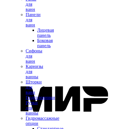
для
ванн
Панели
для
ванн
Лицевая
панель
Боковая
панель
Сифоны
для
ванн
Карнизы
для
ванны
Шторки
для
ванн
Подголовники
Ручки
для
ванны
Гидромассажные
опции
Стандартные