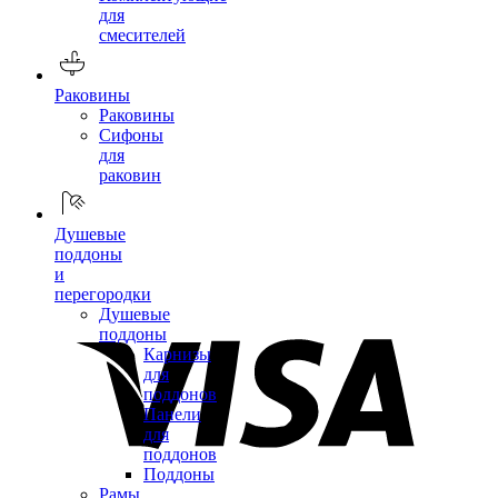
для
смесителей
Раковины
Раковины
Сифоны
для
раковин
Душевые
поддоны
и
перегородки
Душевые
поддоны
Карнизы
для
поддонов
Панели
для
поддонов
Поддоны
Рамы